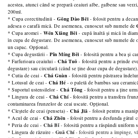
acestea, atunci când se prepară ceaiuri albe, galbene sau verzi
200ml.
Gōng Dào Bēi
* Cupa corectitudinii -
- folosit pentru a decan
adesea o carafă mică. De asemenea, cunoscut sub numele de
Wén Xiāng Bēi
* Cupa aromei -
- cupă înaltă și mică în diam
în cupa de degustare. De asemenea, cunoscut sub numele de oc
un capac. Opțional.
Pǐn Míng Bēi
* Cupa degustării -
- folosită pentru a bea și c
Chá Tuō
* Farfurioara ceaiului -
- folosită pentru a prinde ev
degustare) sau circulară (când se ține doar cupa de degustare)
Chá Guàn
* Cutia de ceai -
- folosită pentru păstrarea îndelun
Chá Hé
* Lotusul de ceai -
- o paletă de bambus sau ceramică 
Chá Tǒng
* Suportul ustensilelor -
- folosit pentru a ține urm
Chá Chí
* Lingura de ceai -
- folosită pentru a transfera frun
contaminarea frunzelor de ceai uscate. Opțional.
Chá Jiā
* Cleștele de ceai (penseta) -
- folosit pentru a manip
Chá Zhēn
* Acul de ceai -
- folosit pentru a desfunda gâtul 
Chá Bǐ
* Peria de ceai -
- f
olosită pentru a răspândi uniform s
Guā Chí
* Lingura de răzuire -
- folosită pentru a împinge, v