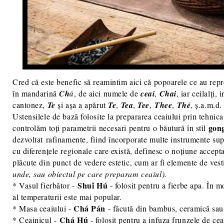
Cred că este benefic să reamintim aici că popoarele ce au repr
în mandarină
Ch
á
, de aici numele de
ceai
,
Chai
, iar ceilalți,
cantonez,
Te
și așa a apărut
Te
,
Tea
,
Tee
,
Thee
,
Thé
, ș.a.m.d.
Ustensilele de bază folosite la prepararea ceaiului prin tehnic
gon
controlăm toți parametrii necesari pentru o băutură în stil
dezvoltat rafinamente, fiind încorporate multe instrumente supl
cu diferențele regionale care există, definesc o noțiune accep
plăcute din punct de vedere estetic, cum ar fi elemente de vest
unde, sau obiectul pe care preparam ceaiul).
Shuǐ Hú
* Vasul fierbător -
- folosit pentru a fierbe apa. În m
al temperaturii este mai popular.
Chá Pán
* Masa ceaiului -
- făcută din bambus, ceramică sau 
Chá Hú
* Ceainicul -
- folosit pentru a infuza frunzele de cea