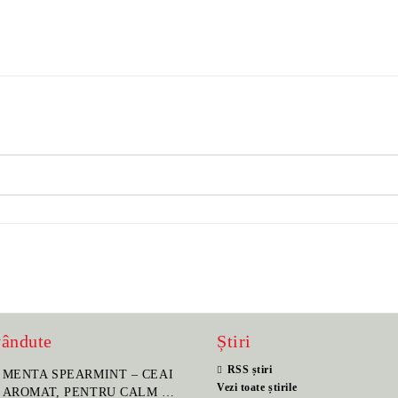
vândute
Știri
RSS știri
MENTA SPEARMINT – CEAI
SET PORTELAN JAP
Vezi toate știrile
AROMAT, PENTRU CALM ȘI
PENTRU CEAI HANA