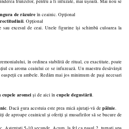
rinderea frunzelor, pentru a fi infuzate, mai ușoară. Mai nou se
ngura de răzuire
în ceainic. Opțional
ectitudinii
. Opțional
e sau excesul de ceai. Unele figurine își schimbă culoarea la
monialului, în ordinea stabilită de ritual, cu exactitate, poate
spațiul cu aroma ceaiului ce se infuzează. Un maestru desăvârșit
u-și oaspeții cu ambele. Redăm mai jos minimum de pași necesari
cupele aromei
cupele
degustării
în
și de aici în
.
inic
pâlnie
. Dacă gura acestuia este prea mică ajutați-vă de
.
i de aproape ceainicul și oferiți și musafirilor să se bucure de
ic. Așteptați 5-10 secunde. Acum, la fel ca pasul 2, turnați apa