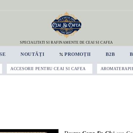
SPECIALITATI SI RAFINAMENTE DE CEAI SI CAFEA
SE
NOUTĂȚI
PROMOȚII
B2B
ACCESORII PENTRU CEAI SI CAFEA
AROMATERAPI
Despre
Gong Fu
Ch
á
sau
Go