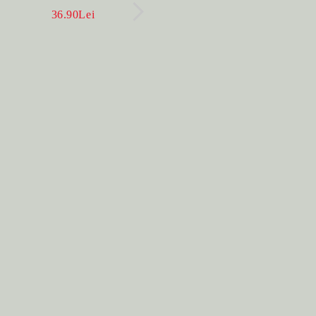
BENEFIC PENTRU
CEAINIC SI 4 CUPE 
36.90Lei
396.00Lei
SĂNĂTATE
MANUAL