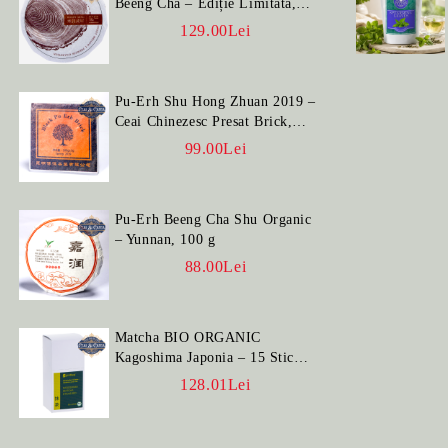
Beeng Cha – Ediție Limitată,
100 g
129.00Lei
Pu-Erh Shu Hong Zhuan 2019 –
Ceai Chinezesc Presat Brick,
100 g
99.00Lei
Pu-Erh Beeng Cha Shu Organic
– Yunnan, 100 g
88.00Lei
Matcha BIO ORGANIC
Kagoshima Japonia – 15 Stick-
uri
128.01Lei