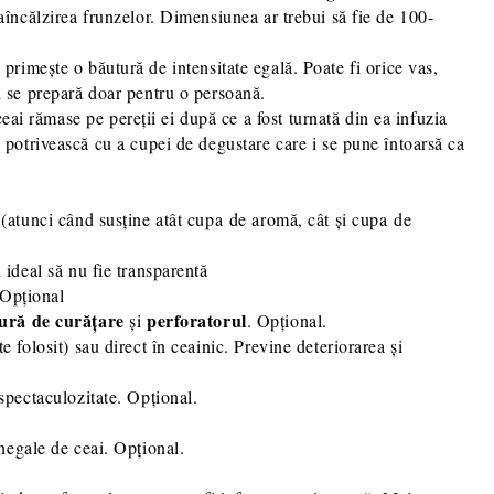
raîncălzirea frunzelor. Dimensiunea ar trebui să fie de 100-
 primește o băutură de intensitate egală. Poate fi orice vas,
d se prepară doar pentru o persoană.
eai rămase pe pereții ei după ce a fost turnată din ea infuzia
otrivească cu a cupei de degustare care i se pune întoarsă ca
ă (atunci când susține atât cupa de aromă, cât și cupa de
 ideal să nu fie transparentă
 Opțional
gură de curățare
perforatorul
și
. Opțional.
e folosit) sau direct în ceainic. Previne deteriorarea și
 spectaculozitate. Opțional.
inegale de ceai. Opțional.