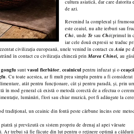
cultura asiatică, dar care datorita 
de azi.
Revenind la complexul și frumosul
este ceaiul, nu alte ierburi sau fr
Ch
á
, unde
Te
sau
Ch
á
(primul în 
iar cele două expresii se traduc p
ezentat civilizația europeană, unele venind în contact cu
Asia
pe 
 intrând în contact cu civilizația chineză prin
Marea Chinei,
au găsi
gongfu
vasul fierbător
ceainicul
ceașc
a
sunt
,
pentru infuzat și o
gfu
. Cu toate acestea, ar fi mult prea simplu pentru a fi considera
imentare, atât pentru funcționare, cât și pentru paradă, și, prin u
tată în mod general că există o metodă corectă de a efectua o cere
imentație, lumânări, flori sau chiar muzică, pot fi adăugate la cer
od tradițional, un ceainic din fontă peste cărbune încins este metod
piatră și prevăzută cu sistem propriu de drenaj al apei vărsate
i. Ar trebui să fie făcute din lut pentru o reținere optimă a călduri