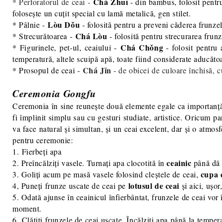
Chá Zhuī
* Perforatorul de ceai -
- din bambus, folosit pentru
folosește un cuțit special cu lamă metalică, gen stilet.
Lòu Dǒu
* Pâlnie -
- folosită pentru a preveni căderea frunze
Chá Lòu
* Strecurătoarea -
- folosită pentru strecurarea frunz
Chá Chǒng
* Figurinele, pet-ul, ceaiului -
- folosit pentru
temperatură, altele scuipă apă, toate fiind considerate aducăt
Chá Jīn
* Prosopul de ceai -
- de obicei de culoare închisă, c
Ceremonia Gongfu
Ceremonia în sine reunește două elemente egale ca importanță, s
fi împlinit simplu sau cu gesturi studiate, artistice. Oricum p
va face natural și simultan, și un ceai excelent, dar și o atm
pentru ceremonie:
1. Fierbeți apa
ceainic
2. Preîncălziți vasele. Turnați apa clocotită în
până dă 
cupa 
3. Goliți acum pe masă vasele folosind cleștele de ceai,
lotusul de ceai
4, Puneți frunze uscate de ceai pe
și aici, ușo
5. Odată ajunse în ceainicul înfierbântat, frunzele de ceai vor
moment.
6. Clătiți frunzele de ceai uscate. Încălziți apa până la tempe