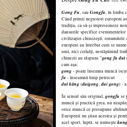
Gong Fu
, sau
Gongfu
, în limba
Când primii negustori europeni a
tradiția, ca să-și impresioneze noi
dansurile specifice evenimentelor 
civilizației chinezești, renumitele 
europeni au întrebat cum se numeș
unii, nici ceilalți, nestăpânind li
chinezii au răspuns ”
gong fu duì
cam așa:
gong
- poate însemna muncă iscusi
fu
- înseamnă timp petrecut
duì kàng
(
duigong
,
dui gong
) - 
În sensul său original,
gongfu
se p
muncă și practică grea, nu neapăr
orice muncă ce presupune abilitate
Europenii nu știau acestea și pent
acel sport, luptă, se numește
kung