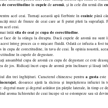
 de corectitudine
cupele
aromă
c
în
de
, și în cele din urmă din
ceainic
pentru acel ceai. Turnați această apă fierbinte în
până cân
căți mici de frunze de ceai care ar fi putut pluti la suprafață.
ru acel ceai.
sita de ceai
cupa de corectitudine
 mai întâi
pe
.
e face de la stânga la dreapta. Dacă cupele de aromă nu sunt în
i acest întreg proces ca o mișcare fluidă. Odată ce infuzia a fost t
s în cupa de corectitudine, în tava de ceai. În opinia noastră, ace
ectitudine în cupele de degustare.
nați ansamblul cupa de aromă cu cupa de degustare ce este deasup
a de jos. Ridicați încet
cupa de aromă
prin înclinare și lăsați in
a gusta
ul din trei înghițituri. Caracterul chinezesc pentru
est
încurajat
, deoarece ajută la răcirea și împrăștierea infuziei în 
 degetul mare și degetul arătător țin părțile laterale, în timp ce de
când aroma lichiorului de ceai începe să se estompeze sau să devin