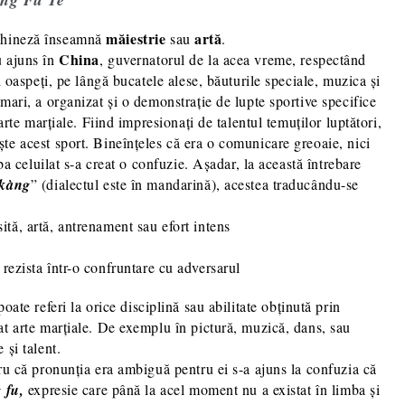
măiestrie
artă
 chineză înseamnă
sau
.
China
u ajuns în
, guvernatorul de la acea vreme, respectând
i oaspeți, pe lângă bucatele alese, băuturile speciale, muzica și
mari, a organizat și o demonstrație de lupte sportive specifice
arte marțiale. Fiind impresionați de talentul temuților luptători,
te acest sport. Bineînțeles că era o comunicare greoaie, nici
mba celuilat s-a creat o confuzie. Așadar, la această întrebare
 kàng
” (dialectul este în mandarină), acestea traducându-se
tă, artă, antrenament sau efort intens
a rezista într-o confruntare cu adversarul
oate referi la orice disciplină sau abilitate obținută prin
at arte marțiale. De exemplu în pictură, muzică, dans, sau
 și talent.
ru că pronunția era ambiguă pentru ei s-a ajuns la confuzia că
 fu,
expresie care până la acel moment nu a existat în limba și