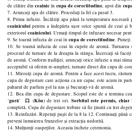
ceainic
cupa
de corectitudine
cupa
de clătire din
în
, apoi din
7. Aruncați apa de clătire. Procedați la fel ca pasul 3.
8. Prima infuzie. Încălziți apa până la temperatura necesară 
ceainicului
pentru a îndepărta ușor orice spumă de ceai și bu
ceainicului
exteriorul
. Urmați timpul de infuzare necesar pent
cupa de corectitudine
9. Se toarnă infuzia de ceai în
. Puneți
10. Se toarnă infuzia de ceai în cupele de aromă. Turnarea s
procesul de turnare de la dreapta la stânga. Încercați să faceț
de aromă. Conform tradiției, aruncați orice infuzie a mai răma
acceptabil să oferim re-umpleri, turnate direct din cupa de cor
11. Mirosiți cupa de aromă. Pentru a face acest lucru, răstur
cupa de degustare care acționa ca un capac este acum în parte
paharul de parfum gol la nas și bucurați-vă de aromă.
12. Bea din cupa de degustare. Scopul este de a termina ceai
gură
口
Kǒu
Sorbitul este permis, chiar 
‘
’
(
) de trei ori.
completă. Cupa de degustare trebuie să fie ținută cu trei degete:
13. Reinfuzări. Repetați pașii de la 8 la 12. Continuați până 
preveni înmuierea frunzelor și extracția nedorită.
14. Mulțumți oaspeților. Aceasta încheie ceremonia.