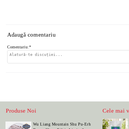
Adaugă comentariu
Comentariu:
*
Produse Noi
Cele mai 
Wu Liang Mountain Shu Pu-Erh