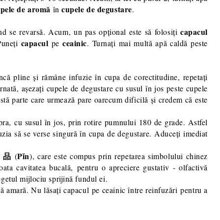
upele de aromă
cupele de degustare
în
.
capacul
d se revarsă. Acum, un pas opțional este să folosiți
capacul
ceainic
 Puneți
pe
. Turnați mai multă apă caldă peste
că pline și rămâne infuzie în cupa de corectitudine, repetați
urnată, așezați cupele de degustare cu susul în jos peste cupele
astă parte care urmează pare oarecum dificilă și credem că este
ra, cu susul în jos, prin rotire pumnului 180 de grade. Astfel
fuzia să se verse singură în cupa de degustare. Aduceți imediat
品
Pǐn
e
(
), care este compus prin repetarea simbolului chinez
toata cavitatea bucală, pentru o apreciere gustativ - olfactivă
getul mijlociu sprijină fundul ei.
ă amară. Nu lăsați capacul pe ceainic între reinfuzări pentru a