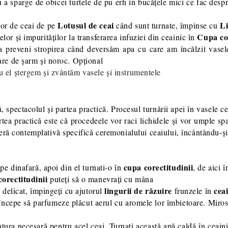
 a sparge de obicei turtele de pu erh în bucățele mici ce fac desp
Lotusul de ceai
Li
lor de ceai de pe
când sunt turnate, împinse cu
Cupa cor
elor și impurităților la transferarea infuziei din ceainic în
 a preveni stropirea când deversăm apa cu care am încălzit vasel
oare de șarm și noroc. Opțional
u el ștergem și zvântăm vasele și instrumentele
pectacolul și partea practică. Procesul turnării apei în vasele cere
artea practică este că procedeele vor raci lichidele și vor umple 
osferă contemplativă specifică ceremonialului ceaiului, încântând
cupa corectitudinii
pe dinafară, apoi din el turnati-o în
, de aici 
corectitudinii
puteți să o manevrați cu mâna
lingurii de răzuire
cea
r, delicat, împingeți cu ajutorul
frunzele în
 începe să parfumeze plăcut aerul cu aromele lor îmbietoare. Mirosiț
ratura necesară pentru acel ceai. Turnați această apă caldă în ceain