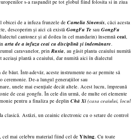
europenilor s-a raspandit pe tot globul fiind folosita si in ziua
 obicei de a infuza frunzele de
Camelia Sinensis
, căci acesta
ucte, descoperim și aici că există
GongFu Te
sau
GongFu
ceai
dialectul cantonez și al doilea în cel mandarin) însemnă
,
rin
arta de a infuza ceai cu disciplină și îndemânare
.
drumul caravanelor, prin
Rusia
, au găsit planta ceaiului numită
t aceiași plantă a ceaiului, dar numită aici în dialectul
ă
de băut. Într-adevăr, aceste instrumente ne-ar permite să
t o ceremonie. De-a lungul generațiilor sau
rmare, unele mai esențiale decât altele. Acest lucru, împreună
monie de ceai gongfu. În cele din urmă, de multe ori elemente
emonie pentru a finaliza pe deplin
Chá Xi
(casa ceaiului, locul
a clasică. Astăzi, un ceainic electronic cu o setare de control
Yixing
i, cel mai celebru material fiind cel de
. Cu toate