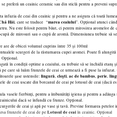
, se preferă un ceainic ceramic sau din sticlă pentru a preveni sup
ta infuzia de ceai din ceainic și pentru a ne asigura că toată lumea
Chá Hăi
marea ceaiului
, care se traduce “
”. Opțional atunci cân
etru. Nu este folosit pentru băut, ci pentru mirosirea aromelor de c
upă de mirosuri sau o cupă de aromă. Dimensiunea trebuie să se p
are are de obicei volumul cuprins între 35 și 100ml
entualele scurgeri de la răsturnarea cupei aromei. Poate fi alungit
. Opțional.
gată în condiții optime a ceaiului, ea trebuie să se închidă etanș și
pe care să luăm frunzele de ceai ce urmează a fi puse la infuzat.
lingură
clești
ac de bambus
perie
lin
ătoarele șase ustensile:
,
,
,
,
zele de ceai uscate din borcanul de ceai pe lotusul de ceai (dacă est
ula vasele fierbinți, pentru a îmbunătăți igiena și pentru a adăuga
ceainicului dacă se înfundă cu frunze. Opțional.
curgerile de ceai și apă pe vase și tavă. Previne formarea petelor 
Lotusul de ceai
ărsa frunzele de ceai de pe
în ceainic. Opțional