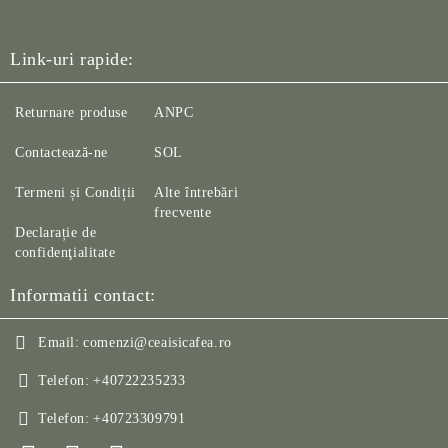
Link-uri rapide:
Returnare produse
ANPC
Contactează-ne
SOL
Termeni și Condiții
Alte întrebări
frecvente
Declarație de
confidenţialitate
Informatii contact:
Email:
comenzi@ceaisicafea.ro
Telefon:
+40722235233
Telefon:
+40723309791