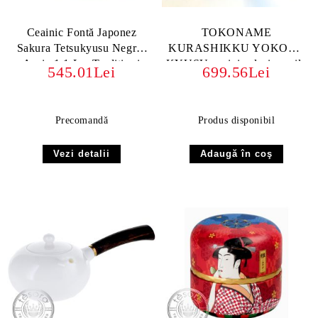
Ceainic Fontă Japonez
TOKONAME
Sakura Tetsukyusu Negru-
KURASHIKKU YOKODE
Auriu 1.1 L – Tradiție și
KYUSU ceainic clasic argila
545.01Lei
699.56Lei
Eleganță Niponă
JAPONIA
Precomandă
Produs disponibil
Vezi detalii