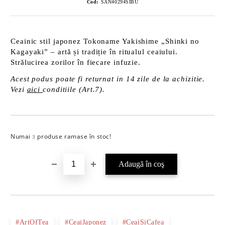
Cod:
SAN40294SIBU
Ceainic stil japonez Tokoname Yakishime „Shinki no
Kagayaki” – artă și tradiție în ritualul ceaiului.
Strălucirea zorilor în fiecare infuzie.
Acest podus poate fi returnat in 14 zile de la achizitie.
Vezi
aici
conditiile (Art.7).
Numai
produse ramase în stoc!
Îmi doresc
3
#ArtOfTea
#CeaiJaponez
#CeaiSiCafea