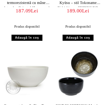
termorezistentă cu mâner
Kyūsu – stil Tokoname
lateral – Oriental Hammered
Yakishime - SHINKI NO
187.09Lei
189.00Lei
Glass 300 ml
KAGAYAKI (Stralucirea
Zorilor)
Produs disponibil
Produs disponibil