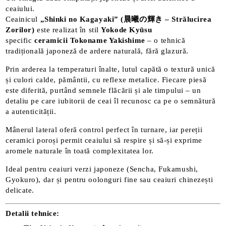
ceaiului.
Ceainicul
„Shinki no Kagayaki” (晨曦の輝き – Strălucirea
Zorilor)
este realizat în stil
Yokode Kyūsu
specific
ceramicii Tokoname Yakishime
– o tehnică
tradițională japoneză de ardere naturală, fără glazură.
Prin arderea la temperaturi înalte, lutul capătă o textură unică
și culori calde, pământii, cu reflexe metalice. Fiecare piesă
este diferită, purtând semnele flăcării și ale timpului – un
detaliu pe care iubitorii de ceai îl recunosc ca pe o semnătură
a autenticității.
Mânerul lateral oferă control perfect în turnare, iar pereții
ceramici poroși permit ceaiului să respire și să-și exprime
aromele naturale în toată complexitatea lor.
Ideal pentru ceaiuri verzi japoneze (Sencha, Fukamushi,
Gyokuro), dar și pentru oolonguri fine sau ceaiuri chinezești
delicate.
Detalii tehnice: