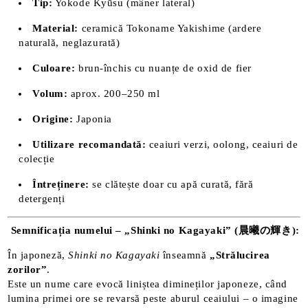
Tip:
Yokode Kyūsu (mâner lateral)
Material:
ceramică Tokoname Yakishime (ardere
naturală, neglazurată)
Culoare:
brun-închis cu nuanțe de oxid de fier
Volum:
aprox. 200–250 ml
Origine:
Japonia
Utilizare recomandată:
ceaiuri verzi, oolong, ceaiuri de
colecție
Întreținere:
se clătește doar cu apă curată, fără
detergenți
Semnificația numelui – „Shinki no Kagayaki” (晨曦の輝き):
În japoneză,
Shinki no Kagayaki
înseamnă
„Strălucirea
zorilor”
.
Este un nume care evocă liniștea dimineților japoneze, când
lumina primei ore se revarsă peste aburul ceaiului – o imagine