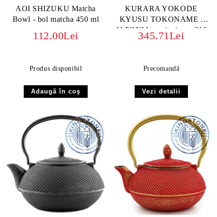
AOI SHIZUKU Matcha
KURARA YOKODE
Bowl - bol matcha 450 ml
KYUSU TOKONAME -
JAPONIA cu sita inox, 210
112.00Lei
345.71Lei
ml
Produs disponibil
Precomandă
Vezi detalii