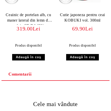
Ceainic de portelan alb, cu
Cutie japoneza pentru ceai
maner lateral din lemn de
KOBUKI vol. 300ml
salcie CE BA HU
319.00Lei
69.90Lei
YANGZHI HU, vol. 0.6L
Produs disponibil
Produs disponibil
Comentarii
Cele mai vândute