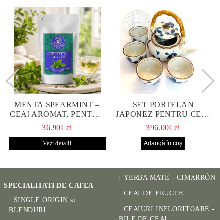
MENTA SPEARMINT –
SET PORTELAN
CEAI AROMAT, PENTRU
JAPONEZ PENTRU CEAI
CALM ȘI BENEFIC
HANAKO, CEAINIC SI 4
36.90Lei
396.00Lei
PENTRU SĂNĂTATE
CUPE PICTATE MANUAL
Vezi detalii
YERBA MATE - CIMARRÓN
SPECIALITATI DE CAFEA
CEAI DE FRUCTE
SINGLE ORIGIN si
CEAIURI INFLORITOARE -
BLENDURI
BILE DE CEAI