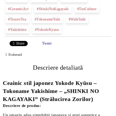
#CeramicArt
#ShinkiNoKagayaki
#TeaCulture
#TesoroTea
#TokonameYaki
#WabiSabi
#Yakishime
#YokodeKyusu
Tweet
Share
Evaluează
Descriere detaliată
Ceainic stil japonez Yokode Kyūsu –
Tokoname Yakishime – „SHINKI NO
KAGAYAKI” (Strălucirea Zorilor)
Descriere de produs:
Un omagiu adus simplității japoneze și artei autentice a