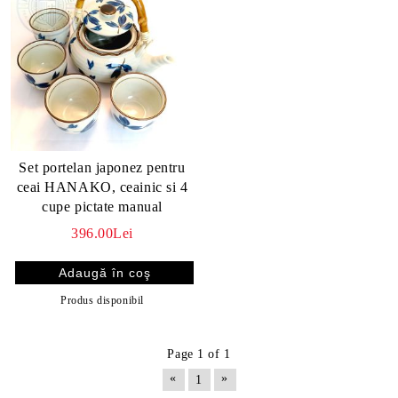
Set portelan japonez pentru
ceai HANAKO, ceainic si 4
cupe pictate manual
396.00Lei
Produs disponibil
Page 1 of 1
«
»
1