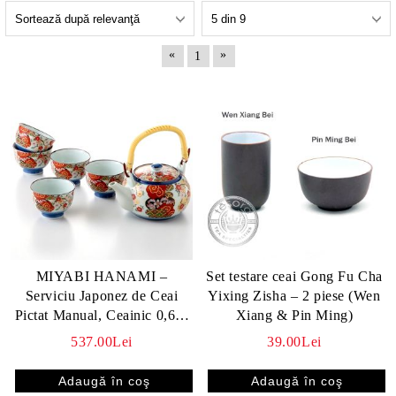
«
»
1
MIYABI HANAMI –
Set testare ceai Gong Fu Cha
Serviciu Japonez de Ceai
Yixing Zisha – 2 piese (Wen
Pictat Manual, Ceainic 0,6 L
Xiang & Pin Ming)
+ 5 Cupe
537.00Lei
39.00Lei