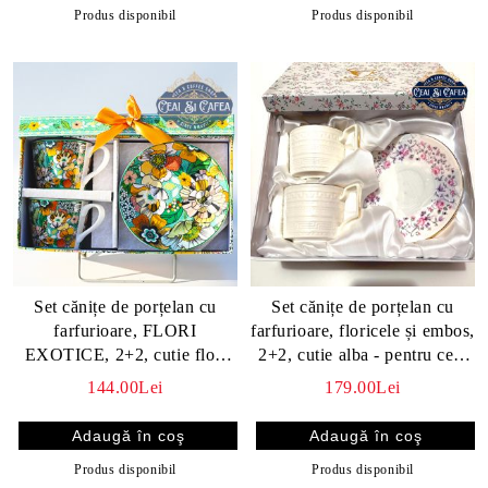
Produs disponibil
Produs disponibil
Set cănițe de porțelan cu
Set cănițe de porțelan cu
farfurioare, FLORI
farfurioare, floricele și embos,
EXOTICE, 2+2, cutie flori
2+2, cutie alba - pentru ceai
exotice - pentru ceai si cafea
si cafea
144.00Lei
179.00Lei
Produs disponibil
Produs disponibil