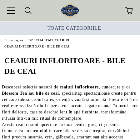
TOATE CATEGORIILE
Prima pagină
SPECIALITATI CEAIURI
CEAIURI INFLORITOARE - BILE DE CEAI
CEAIURI INFLORITOARE - BILE
DE CEAI
Descoperă selecția noastră de
ceaiuri înfloritoare
, cunoscute și ca
Blossom Tea
sau
bile de ceai
, specialități spectaculoase create pentru
cei care iubesc ceaiul ca experiență vizuală și aromată. Fiecare bilă de
ceai este realizată din frunze atent lucrate, legate manual în jurul unor
flori delicate, care se deschid lent în apă fierbinte, transformând
infuzia într-un mic ritual de contemplare.
Aceste ceaiuri sunt apreciate nu doar pentru gust, ci și pentru
frumusețea momentului în care bila se desface treptat, dezvăluind
flori precum iasomie, crin, gălbenele, amarant sau alte accente