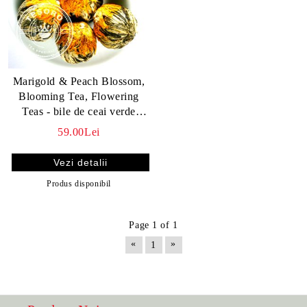
Marigold & Peach Blossom,
Blooming Tea, Flowering
Teas - bile de ceai verde
înfloritor cu aromă de piersică
59.00Lei
Vezi detalii
Produs disponibil
Page 1 of 1
«
»
1