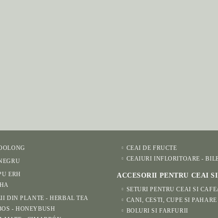
 OOLONG
CEAI DE FRUCTE
CEAIURI INFLORITOARE - BIL
 NEGRU
PU ERH
ACCESORII PENTRU CEAI S
HA
SETURI PENTRU CEAI SI CAFE
II DIN PLANTE - HERBAL TEA
CANI, CESTI, CUPE SI PAHARE
BOS - HONEYBUSH
BOLURI SI FARFURII