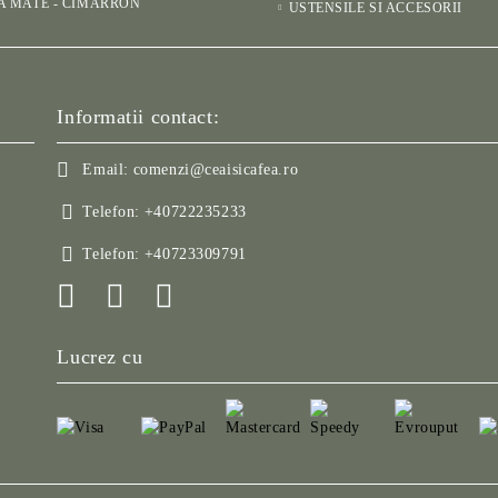
A MATE - CIMARRÓN
USTENSILE SI ACCESORII
Informatii contact:
Email:
comenzi@ceaisicafea.ro
Telefon:
+40722235233
Telefon:
+40723309791
Lucrez cu