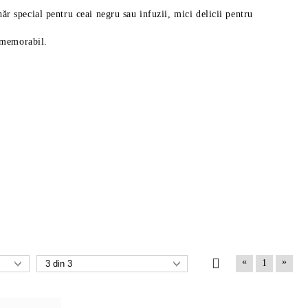
hăr special pentru ceai negru sau infuzii, mici delicii pentru
i memorabil.
«
»
1