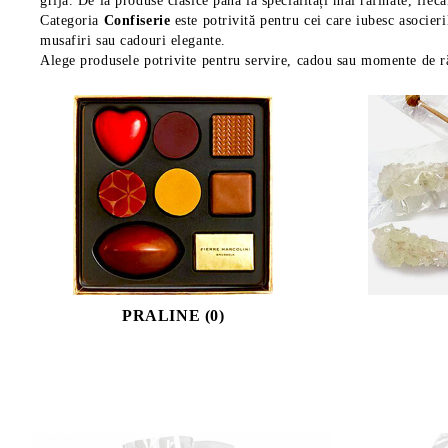
grijă. De la produse clasice până la specialități mai rafinate, fiec
Categoria
Confiserie
este potrivită pentru cei care iubesc asocieri
musafiri sau cadouri elegante.
Alege produsele potrivite pentru servire, cadou sau momente de ră
PRALINE (0)