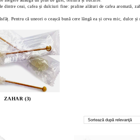
are alegere adaugă un plus de gust, textură și bucurie.
le dintre ceai, cafea și dulciuri fine: praline alături de cafea aromată, za
sfăț. Pentru că uneori o ceașcă bună cere lângă ea și ceva mic, dulce ș
ZAHAR (3)