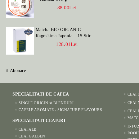
88.00Lei
Matcha BIO ORGANIC
Kagoshima Japonia – 15 Stick-
uri
128.01Lei
Abonare
SPECIALITATI DE CAFEA
CEAI
CEAI
SINGLE ORIGIN si BLENDURI
CAFELE AROMATE - SIGNATURE FLAVOURS
CEAI 
MATC
SPECIALITATI CEAIURI
INFUZ
CEAI ALB
ROOI
CEAI GALBEN