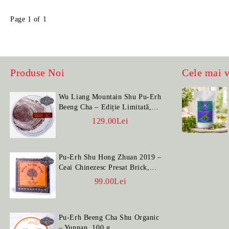
Page 1 of 1
Produse Noi
Cele mai 
Wu Liang Mountain Shu Pu-Erh
Beeng Cha – Ediție Limitată,
100 g
129.00Lei
Pu-Erh Shu Hong Zhuan 2019 –
Ceai Chinezesc Presat Brick,
100 g
99.00Lei
Pu-Erh Beeng Cha Shu Organic
– Yunnan, 100 g