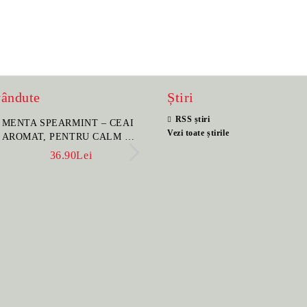
vândute
Știri
RSS știri
MENTA SPEARMINT – CEAI
SET PORTELAN JAP
Vezi toate știrile
AROMAT, PENTRU CALM ȘI
PENTRU CEAI HANA
BENEFIC PENTRU
CEAINIC SI 4 CUPE 
36.90Lei
396.00Lei
SĂNĂTATE
MANUAL