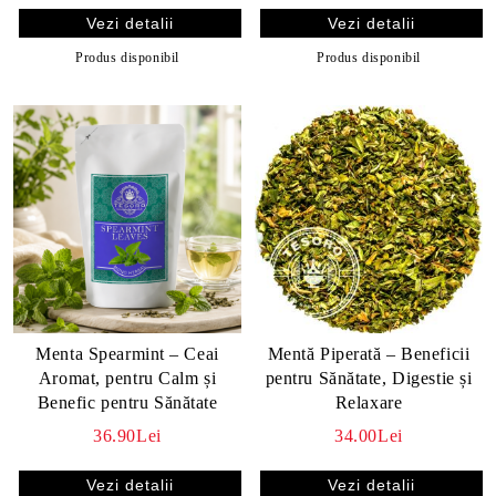
Vezi detalii
Vezi detalii
Produs disponibil
Produs disponibil
Menta Spearmint – Ceai
Mentă Piperată – Beneficii
Aromat, pentru Calm și
pentru Sănătate, Digestie și
Benefic pentru Sănătate
Relaxare
36.90Lei
34.00Lei
Vezi detalii
Vezi detalii