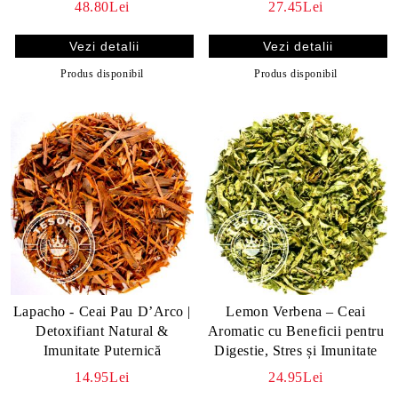
48.80Lei
27.45Lei
Vezi detalii
Vezi detalii
Produs disponibil
Produs disponibil
Lapacho - Ceai Pau D’Arco |
Lemon Verbena – Ceai
Detoxifiant Natural &
Aromatic cu Beneficii pentru
Imunitate Puternică
Digestie, Stres și Imunitate
14.95Lei
24.95Lei