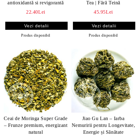
antioxidantă si revigorantă
Tea | Fără Teină
22.40Lei
45.95Lei
Vezi detalii
Vezi detalii
Produs disponibil
Produs disponibil
Ceai de Moringa Super Grade
Jiao Gu Lan – Iarba
– Frunze premium, energizant
Nemuririi pentru Longevitate,
natural
Energie și Sănătate