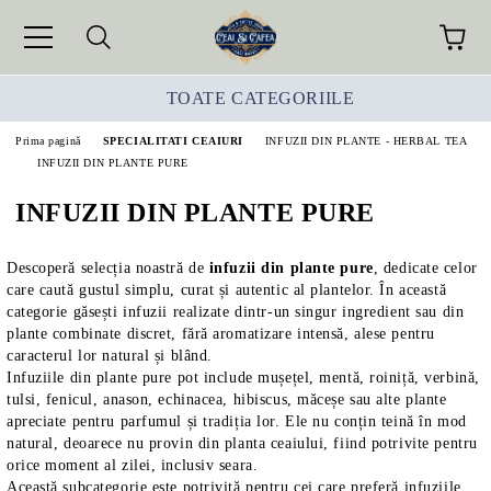
TOATE CATEGORIILE
Prima pagină
SPECIALITATI CEAIURI
INFUZII DIN PLANTE - HERBAL TEA
INFUZII DIN PLANTE PURE
INFUZII DIN PLANTE PURE
Descoperă selecția noastră de
infuzii din plante pure
, dedicate celor
care caută gustul simplu, curat și autentic al plantelor. În această
categorie găsești infuzii realizate dintr-un singur ingredient sau din
plante combinate discret, fără aromatizare intensă, alese pentru
caracterul lor natural și blând.
Infuziile din plante pure pot include mușețel, mentă, roiniță, verbină,
tulsi, fenicul, anason, echinacea, hibiscus, măceșe sau alte plante
apreciate pentru parfumul și tradiția lor. Ele nu conțin teină în mod
natural, deoarece nu provin din planta ceaiului, fiind potrivite pentru
orice moment al zilei, inclusiv seara.
Această subcategorie este potrivită pentru cei care preferă infuziile