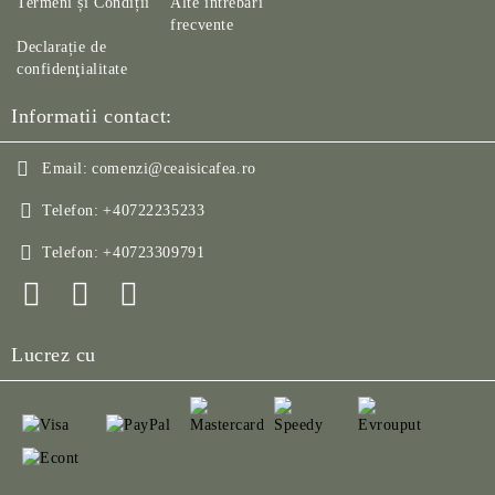
Termeni și Condiții
Alte întrebări
frecvente
Declarație de
confidenţialitate
Informatii contact:
Email:
comenzi@ceaisicafea.ro
Telefon:
+40722235233
Telefon:
+40723309791
Lucrez cu