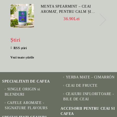
MENTA SPEARMINT – CEAI
AROMAT, PENTRU CALM ȘI
BENEFIC PENTRU SĂNĂTATE
36.90Lei
Știri
RSS știri
Vezi toate știrile
YERBA MATE - CIMARRÓN
SPECIALITATI DE CAFEA
CEAI DE FRUCTE
SINGLE ORIGIN si
CEAIURI INFLORITOARE -
BLENDURI
BILE DE CEAI
CAFELE AROMATE -
SIGNATURE FLAVOURS
ACCESORII PENTRU CEAI SI
CAFEA