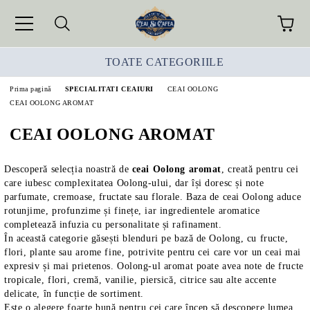
TOATE CATEGORIILE
Prima pagină
SPECIALITATI CEAIURI
CEAI OOLONG
CEAI OOLONG AROMAT
CEAI OOLONG AROMAT
Descoperă selecția noastră de
ceai Oolong aromat
, creată pentru cei
care iubesc complexitatea Oolong-ului, dar își doresc și note
parfumate, cremoase, fructate sau florale. Baza de ceai Oolong aduce
rotunjime, profunzime și finețe, iar ingredientele aromatice
completează infuzia cu personalitate și rafinament.
În această categorie găsești blenduri pe bază de Oolong, cu fructe,
flori, plante sau arome fine, potrivite pentru cei care vor un ceai mai
expresiv și mai prietenos. Oolong-ul aromat poate avea note de fructe
tropicale, flori, cremă, vanilie, piersică, citrice sau alte accente
delicate, în funcție de sortiment.
Este o alegere foarte bună pentru cei care încep să descopere lumea