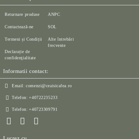
Returnare produse
ANPC
Contactează-ne
SOL
Termeni și Condiții
Alte întrebări
frecvente
Declarație de
confidenţialitate
Informatii contact:
Email:
comenzi@ceaisicafea.ro
Telefon:
+40722235233
Telefon:
+40723309791
Lucrez cu