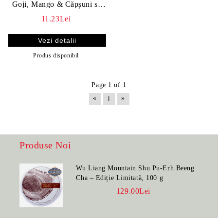
Goji, Mango & Căpșuni si
Milky Oolong
11.23Lei
Vezi detalii
Produs disponibil
Page 1 of 1
«
»
1
Produse Noi
Wu Liang Mountain Shu Pu-Erh Beeng
Cha – Ediție Limitată, 100 g
129.00Lei