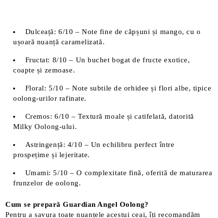
Dulceață: 6/10 – Note fine de căpșuni și mango, cu o
ușoară nuanță caramelizată.
Fructat: 8/10 – Un buchet bogat de fructe exotice,
coapte și zemoase.
Floral: 5/10 – Note subtile de orhidee și flori albe, tipice
oolong-urilor rafinate.
Cremos: 6/10 – Textură moale și catifelată, datorită
Milky Oolong-ului.
Astringență: 4/10 – Un echilibru perfect între
prospețime și lejeritate.
Umami: 5/10 – O complexitate fină, oferită de maturarea
frunzelor de oolong.
Cum se prepară Guardian Angel Oolong?
Pentru a savura toate nuanțele acestui ceai, îți recomandăm