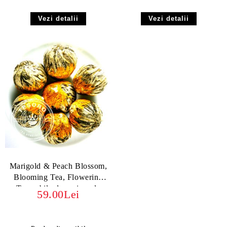
Vezi detalii
Vezi detalii
Marigold & Peach Blossom,
Blooming Tea, Flowering
Teas - bile de ceai verde
59.00Lei
înfloritor cu aromă de
piersică