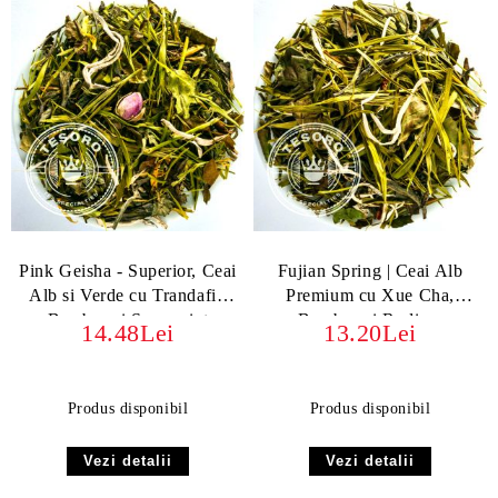
Pink Geisha - Superior, Ceai
Fujian Spring | Ceai Alb
Alb si Verde cu Trandafir,
Premium cu Xue Cha,
Bambus și Spearmint
Bambus și Rodie –
14.48Lei
13.20Lei
Prospețimea Naturii
Produs disponibil
Produs disponibil
Vezi detalii
Vezi detalii