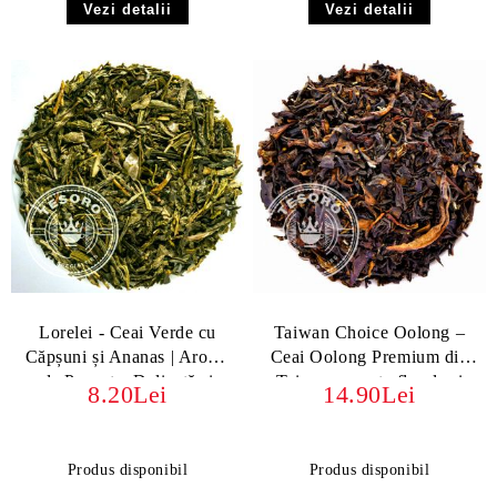
Vezi detalii
Vezi detalii
Lorelei - Ceai Verde cu
Taiwan Choice Oolong –
Căpșuni și Ananas | Aromă
Ceai Oolong Premium din
de Poveste, Delicată și
Taiwan cu note florale și
8.20Lei
14.90Lei
Fructată
lactate
Produs disponibil
Produs disponibil