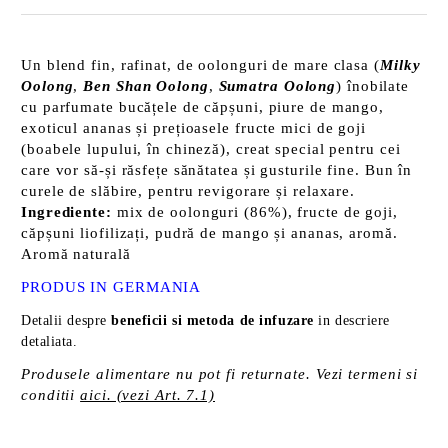
Un blend fin, rafinat, de oolonguri de mare clasa (
Milky
Oolong
,
Ben Shan Oolong
,
Sumatra Oolong
) înobilate
cu parfumate bucățele de căpșuni, piure de mango,
exoticul ananas și prețioasele fructe mici de goji
(boabele lupului, în chineză), creat special pentru cei
care vor să-și răsfețe sănătatea și gusturile fine. Bun în
curele de slăbire, pentru revigorare și relaxare.
Ingrediente:
mix de oolonguri (86%), fructe de goji,
căpșuni liofilizați, pudră de mango și ananas, aromă.
Aromă naturală
PRODUS
IN GERMANIA
Detalii despre
beneficii si metoda de infuzare
in descriere
detaliata.
Produsele alimentare nu pot fi returnate. Vezi termeni si
conditii
aici. (vezi Art. 7.1)