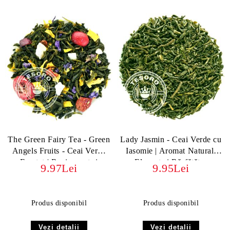
The Green Fairy Tea - Green
Lady Jasmin - Ceai Verde cu
Angels Fruits - Ceai Verde
Iasomie | Aromat Natural,
Fructat | Revigorant și
Elegant și Răsfățător
9.97Lei
9.95Lei
Exotic
Produs disponibil
Produs disponibil
Vezi detalii
Vezi detalii