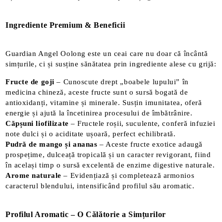
Ingrediente Premium & Beneficii
Guardian Angel Oolong este un ceai care nu doar că încântă
simțurile, ci și susține sănătatea prin ingrediente alese cu grijă:
Fructe de goji
– Cunoscute drept „boabele lupului” în
medicina chineză, aceste fructe sunt o sursă bogată de
antioxidanți, vitamine și minerale. Susțin imunitatea, oferă
energie și ajută la încetinirea procesului de îmbătrânire.
Căpșuni liofilizate
– Fructele roșii, suculente, conferă infuziei
note dulci și o aciditate ușoară, perfect echilibrată.
Pudră de mango și ananas
– Aceste fructe exotice adaugă
prospețime, dulceață tropicală și un caracter revigorant, fiind
în același timp o sursă excelentă de enzime digestive naturale.
Arome naturale
– Evidențiază și completează armonios
caracterul blendului, intensificând profilul său aromatic.
Profilul Aromatic – O Călătorie a Simțurilor