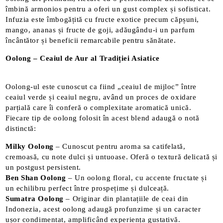
îmbină armonios pentru a oferi un gust complex și sofisticat.
Infuzia este îmbogățită cu fructe exotice precum căpșuni,
mango, ananas și fructe de goji, adăugându-i un parfum
încântător și beneficii remarcabile pentru sănătate.
Oolong – Ceaiul de Aur al Tradiției Asiatice
Oolong-ul este cunoscut ca fiind „ceaiul de mijloc” între
ceaiul verde și ceaiul negru, având un proces de oxidare
parțială care îi conferă o complexitate aromatică unică.
Fiecare tip de oolong folosit în acest blend adaugă o notă
distinctă:
Milky Oolong
– Cunoscut pentru aroma sa catifelată,
cremoasă, cu note dulci și untuoase. Oferă o textură delicată și
un postgust persistent.
Ben Shan Oolong
– Un oolong floral, cu accente fructate și
un echilibru perfect între prospețime și dulceață.
Sumatra Oolong
– Originar din plantațiile de ceai din
Indonezia, acest oolong adaugă profunzime și un caracter
ușor condimentat, amplificând experiența gustativă.