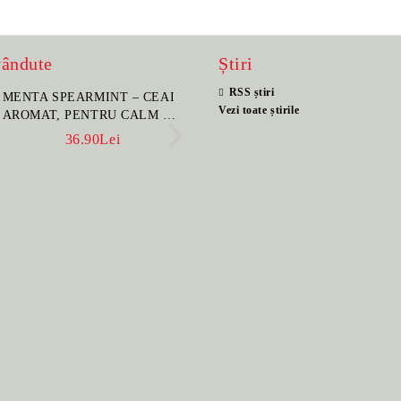
vândute
Știri
RSS știri
MENTA SPEARMINT – CEAI
SET PORTELAN JAP
Vezi toate știrile
AROMAT, PENTRU CALM ȘI
PENTRU CEAI HANA
BENEFIC PENTRU
CEAINIC SI 4 CUPE 
36.90Lei
396.00Lei
SĂNĂTATE
MANUAL