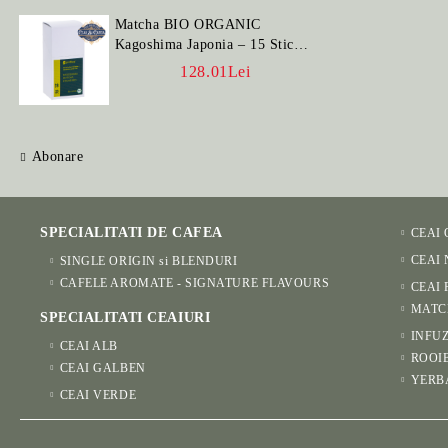
Matcha BIO ORGANIC
Kagoshima Japonia – 15 Stick-
uri
128.01Lei
Abonare
SPECIALITATI DE CAFEA
CEAI
CEAI
SINGLE ORIGIN si BLENDURI
CAFELE AROMATE - SIGNATURE FLAVOURS
CEAI 
MATC
SPECIALITATI CEAIURI
INFUZ
CEAI ALB
ROOI
CEAI GALBEN
YERB
CEAI VERDE