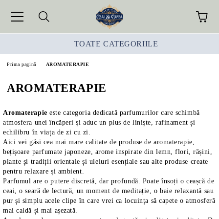
TOATE CATEGORIILE
Prima pagină
AROMATERAPIE
AROMATERAPIE
Aromaterapie
este categoria dedicată parfumurilor care schimbă
atmosfera unei încăperi și aduc un plus de liniște, rafinament și
echilibru în viața de zi cu zi.
Aici vei găsi cea mai mare calitate de produse de aromaterapie,
bețișoare parfumate japoneze, arome inspirate din lemn, flori, rășini,
plante și tradiții orientale și uleiuri esențiale sau alte produse create
pentru relaxare și ambient.
Parfumul are o putere discretă, dar profundă. Poate însoți o ceașcă de
ceai, o seară de lectură, un moment de meditație, o baie relaxantă sau
pur și simplu acele clipe în care vrei ca locuința să capete o atmosferă
mai caldă și mai așezată.