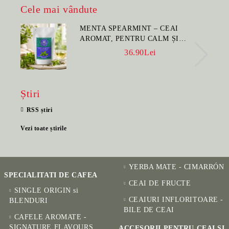
Cele mai vândute
MENTA SPEARMINT – CEAI
AROMAT, PENTRU CALM ȘI
BENEFIC PENTRU SĂNĂTATE
36.90Lei
Știri
RSS știri
Vezi toate știrile
YERBA MATE - CIMARRÓN
SPECIALITATI DE CAFEA
CEAI DE FRUCTE
SINGLE ORIGIN si
CEAIURI INFLORITOARE -
BLENDURI
BILE DE CEAI
CAFELE AROMATE -
SIGNATURE FLAVOURS
ACCESORII PENTRU CEAI SI