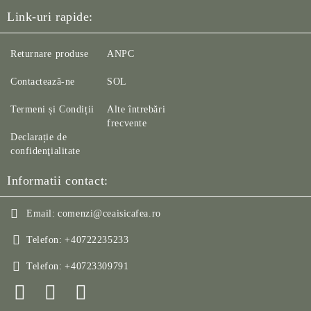
Link-uri rapide:
Returnare produse
ANPC
Contactează-ne
SOL
Termeni și Condiții
Alte întrebări
frecvente
Declarație de
confidenţialitate
Informatii contact:
Email:
comenzi@ceaisicafea.ro
Telefon:
+40722235233
Telefon:
+40723309791