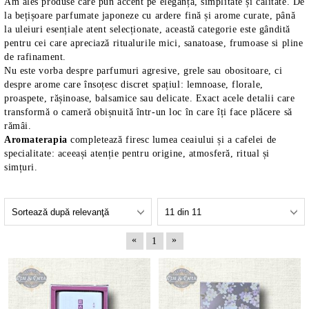
Am ales produse care pun accent pe eleganță, simplitate și calitate. De
la bețișoare parfumate japoneze cu ardere fină și arome curate, până
la uleiuri esențiale atent selecționate, această categorie este gândită
pentru cei care apreciază ritualurile mici, sanatoase, frumoase si pline
de rafinament.
Nu este vorba despre parfumuri agresive, grele sau obositoare, ci
despre arome care însoțesc discret spațiul: lemnoase, florale,
proaspete, rășinoase, balsamice sau delicate. Exact acele detalii care
transformă o cameră obișnuită într-un loc în care îți face plăcere să
rămâi.
Aromaterapia
completează firesc lumea ceaiului și a cafelei de
specialitate: aceeași atenție pentru origine, atmosferă, ritual și
simțuri.
«
»
1