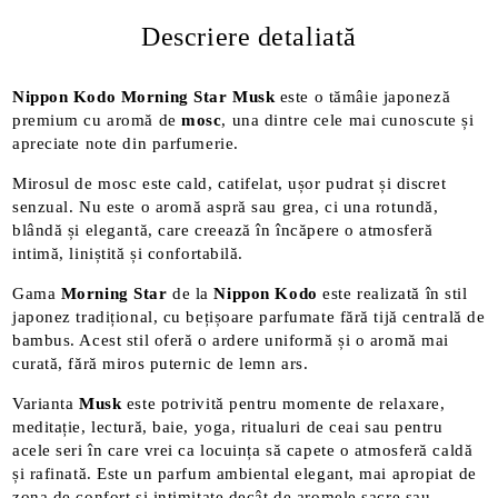
Descriere detaliată
Nippon Kodo Morning Star Musk
este o tămâie japoneză
premium cu aromă de
mosc
, una dintre cele mai cunoscute și
apreciate note din parfumerie.
Mirosul de mosc este cald, catifelat, ușor pudrat și discret
senzual. Nu este o aromă aspră sau grea, ci una rotundă,
blândă și elegantă, care creează în încăpere o atmosferă
intimă, liniștită și confortabilă.
Gama
Morning Star
de la
Nippon Kodo
este realizată în stil
japonez tradițional, cu bețișoare parfumate fără tijă centrală de
bambus. Acest stil oferă o ardere uniformă și o aromă mai
curată, fără miros puternic de lemn ars.
Varianta
Musk
este potrivită pentru momente de relaxare,
meditație, lectură, baie, yoga, ritualuri de ceai sau pentru
acele seri în care vrei ca locuința să capete o atmosferă caldă
și rafinată. Este un parfum ambiental elegant, mai apropiat de
zona de confort și intimitate decât de aromele sacre sau