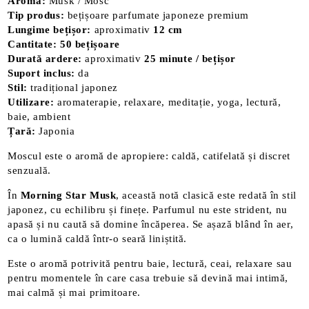
Aromă:
Musk / Mosc
Tip produs:
bețișoare parfumate japoneze premium
Lungime bețișor:
aproximativ
12 cm
Cantitate:
50 bețișoare
Durată ardere:
aproximativ
25 minute / bețișor
Suport inclus:
da
Stil:
tradițional japonez
Utilizare:
aromaterapie, relaxare, meditație, yoga, lectură,
baie, ambient
Țară:
Japonia
Moscul este o aromă de apropiere: caldă, catifelată și discret
senzuală.
În
Morning Star Musk
, această notă clasică este redată în stil
japonez, cu echilibru și finețe. Parfumul nu este strident, nu
apasă și nu caută să domine încăperea. Se așază blând în aer,
ca o lumină caldă într-o seară liniștită.
Este o aromă potrivită pentru baie, lectură, ceai, relaxare sau
pentru momentele în care casa trebuie să devină mai intimă,
mai calmă și mai primitoare.