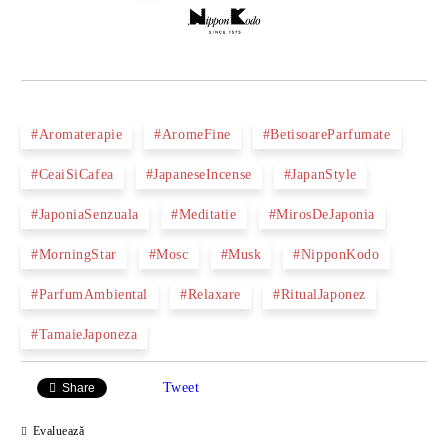
#Aromaterapie
#AromeFine
#BetisoareParfumate
#CeaiSiCafea
#JapaneseIncense
#JapanStyle
#JaponiaSenzuala
#Meditatie
#MirosDeJaponia
#MorningStar
#Mosc
#Musk
#NipponKodo
#ParfumAmbiental
#Relaxare
#RitualJaponez
#TamaieJaponeza
Tweet
Share
Evaluează