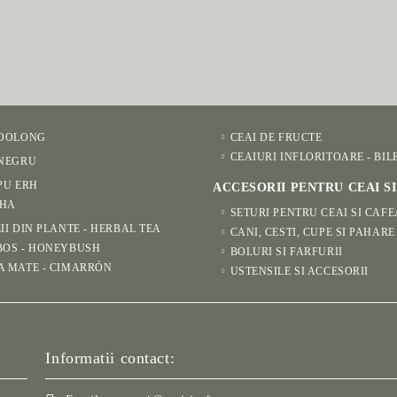
 OOLONG
CEAI DE FRUCTE
CEAIURI INFLORITOARE - BIL
 NEGRU
PU ERH
ACCESORII PENTRU CEAI S
HA
SETURI PENTRU CEAI SI CAFE
II DIN PLANTE - HERBAL TEA
CANI, CESTI, CUPE SI PAHARE
BOS - HONEYBUSH
BOLURI SI FARFURII
A MATE - CIMARRÓN
USTENSILE SI ACCESORII
Informatii contact: