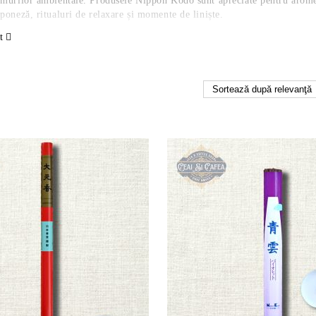
umurilor ambientale. Produsele Nippon Kodo sunt apreciate pentru aromele
aponeză, ritualuri de relaxare și momente de liniște.
t