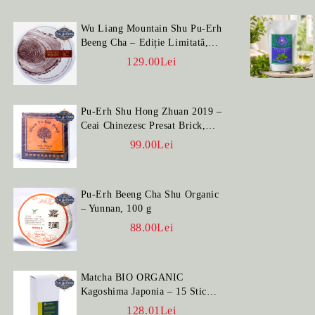
Wu Liang Mountain Shu Pu-Erh
Beeng Cha – Ediție Limitată,
100 g
129.00Lei
Pu-Erh Shu Hong Zhuan 2019 –
Ceai Chinezesc Presat Brick,
100 g
99.00Lei
Pu-Erh Beeng Cha Shu Organic
– Yunnan, 100 g
88.00Lei
Matcha BIO ORGANIC
Kagoshima Japonia – 15 Stick-
uri
128.01Lei