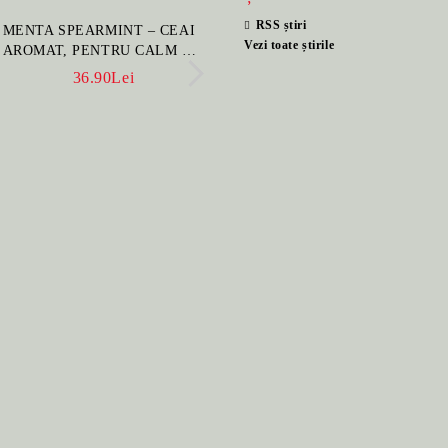
RSS știri
MENTA SPEARMINT – CEAI
SET PORTELAN JAP
Vezi toate știrile
AROMAT, PENTRU CALM ȘI
PENTRU CEAI HANA
BENEFIC PENTRU
CEAINIC SI 4 CUPE 
36.90Lei
396.00Lei
SĂNĂTATE
MANUAL