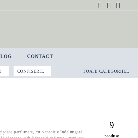
BLOG
CONTACT
E
CONFISERIE
TOATE CATEGORIILE
9
ișoare parfumate, cu o tradiție îndelungată
produse