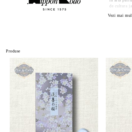
în arta parf
de cultura j
Vezi mai mul
Produse