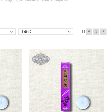
 elegante, echilibrate și rafinate, inspirate
«
»
1