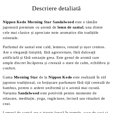
Descriere detaliată
Nippon Kodo Morning Star Sandalwood
este o tămâie
japoneză premium cu aromă de
lemn de santal
, una dintre
cele mai clasice și apreciate note aromatice din tradițiile
orientale.
Parfumul de santal este cald, lemnos, rotund și ușor cremos.
Are o eleganță liniștită, fără agresivitate, fără dulceață
artificială și fără senzație grea. Este genul de aromă care
umple discret încăperea și creează o stare de calm, echilibru și
confort.
Gama
Morning Star
de la
Nippon Kodo
este realizată în stil
japonez tradițional, cu bețișoare parfumate fără tijă centrală de
bambus, pentru o ardere uniformă și o aromă mai curată.
Varianta
Sandalwood
este potrivită pentru momente de
relaxare, meditație, yoga, rugăciune, lectură sau ritualuri de
ceai.
Lemnul de santal are o istorie lungă în temple, case de ceai și