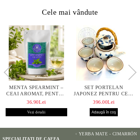
Cele mai vândute
MENTA SPEARMINT –
SET PORTELAN
CEAI AROMAT, PENTRU
JAPONEZ PENTRU CEAI
CALM ȘI BENEFIC
HANAKO, CEAINIC SI 4
36.90Lei
396.00Lei
PENTRU SĂNĂTATE
CUPE PICTATE MANUAL
Vezi detalii
YERBA MATE - CIMARRÓN
SPECIALITATI DE CAFEA