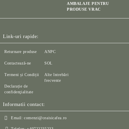
AMBALAJE PENTRU
PRODUSE VRAC
Link-uri rapide:
Returnare produse
ANPC
Contactează-ne
SOL
Termeni și Condiții
Alte întrebări
frecvente
Declarație de
confidenţialitate
Informatii contact:
Email:
comenzi@ceaisicafea.ro
Telefon:
+40722235233