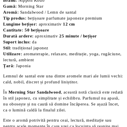
Brand:
Nippon Kodo
Gamă:
Morning Star
Aromă:
Sandalwood / Lemn de santal
Tip produs:
bețișoare parfumate japoneze premium
Lungime bețișor:
aproximativ
12 cm
Cantitate:
50 bețișoare
Durată ardere:
aproximativ
25 minute / bețișor
Suport inclus:
da
Stil:
tradițional japonez
Utilizare:
aromaterapie, relaxare, meditație, yoga, rugăciune,
lectură, ambient
Țară:
Japonia
Lemnul de santal este una dintre aromele mari ale lumii vechi:
cald, nobil, discret și profund liniștitor.
În
Morning Star Sandalwood
, această notă clasică este redată
în stil japonez, cu simplitate și echilibru. Parfumul nu apasă,
nu obosește și nu caută să domine încăperea. Se așază încet,
ca o lumină caldă la finalul zilei.
Este o aromă potrivită pentru ceai, lectură, meditație sau
pentru acele momente în care vrei ca locuința să respire mai