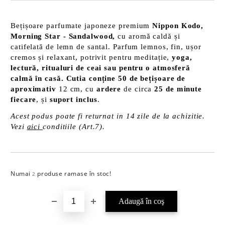
Bețișoare parfumate japoneze premium
Nippon Kodo,
Morning Star - Sandalwood,
cu aromă caldă și
catifelată de lemn de santal. Parfum lemnos, fin, ușor
cremos și relaxant, potrivit pentru meditație,
yoga,
lectură, ritualuri de ceai sau pentru o atmosferă
calmă în casă. Cutia conține 50 de bețișoare de
aproximativ
12 cm, cu
ardere
de circa
25 de minute
fiecare
, și
suport inclus
.
Acest podus poate fi returnat in 14 zile de la achizitie.
Vezi
aici
conditiile (Art.7).
Numai
produse ramase în stoc!
Îmi doresc
2