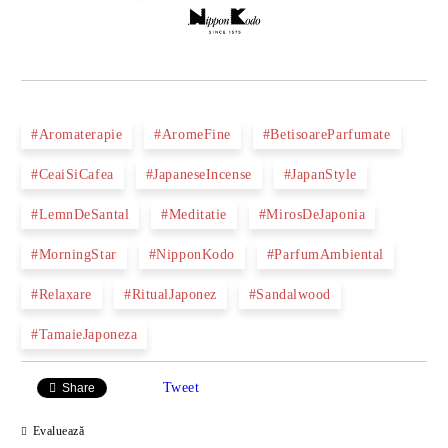
#Aromaterapie
#AromeFine
#BetisoareParfumate
#CeaiSiCafea
#JapaneseIncense
#JapanStyle
#LemnDeSantal
#Meditatie
#MirosDeJaponia
#MorningStar
#NipponKodo
#ParfumAmbiental
#Relaxare
#RitualJaponez
#Sandalwood
#TamaieJaponeza
Tweet
Share
Evaluează