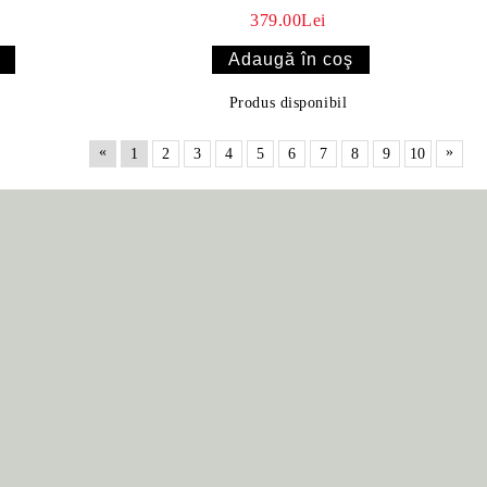
379.00Lei
Produs disponibil
«
»
1
2
3
4
5
6
7
8
9
10
ONEZ
ZABAIONE COFFEE –
KO,
CAFEA 100% ARABICA CU
PICTATE
AROMĂ DE ZABAIONE
33.90Lei