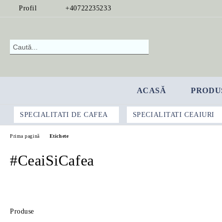
Profil
+40722235233
ACASĂ
PRODU
SPECIALITATI DE CAFEA
SPECIALITATI CEAIURI
Prima pagină
Etichete
#CeaiSiCafea
Produse