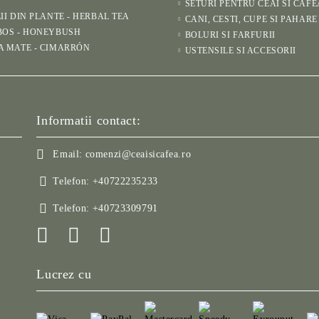
SETURI PENTRU CEAI SI CAFE
II DIN PLANTE - HERBAL TEA
CANI, CESTI, CUPE SI PAHARE
BOS - HONEYBUSH
BOLURI SI FARFURII
A MATE - CIMARRÓN
USTENSILE SI ACCESORII
Informatii contact:
Email:
comenzi@ceaisicafea.ro
Telefon:
+40722235233
Telefon:
+40723309791
Lucrez cu