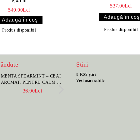
8,4 cm
537.00Lei
549.00Lei
Produs disponibil
Produs disponibil
vândute
Știri
RSS știri
MENTA SPEARMINT – CEAI
SET PORTELAN JAP
Vezi toate știrile
AROMAT, PENTRU CALM ȘI
PENTRU CEAI HANA
BENEFIC PENTRU
CEAINIC SI 4 CUPE 
36.90Lei
396.00Lei
SĂNĂTATE
MANUAL