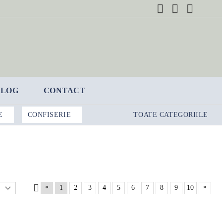
BLOG
CONTACT
E
CONFISERIE
TOATE CATEGORIILE
«
»
1
2
3
4
5
6
7
8
9
10