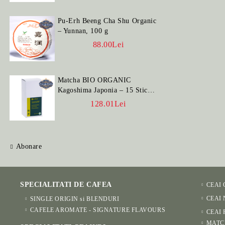
Pu-Erh Beeng Cha Shu Organic
– Yunnan, 100 g
88.00Lei
Matcha BIO ORGANIC
Kagoshima Japonia – 15 Stick-
uri
128.01Lei
Abonare
SPECIALITATI DE CAFEA
CEAI
CEAI
SINGLE ORIGIN si BLENDURI
CAFELE AROMATE - SIGNATURE FLAVOURS
CEAI 
MATC