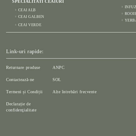
SPECIALITATI CEAIURI
INFUZ
CEAI ALB
ROOI
CEAI GALBEN
YERB
CEAI VERDE
Link-uri rapide:
Returnare produse
ANPC
Contactează-ne
SOL
Termeni și Condiții
Alte întrebări frecvente
Declarație de
confidenţialitate