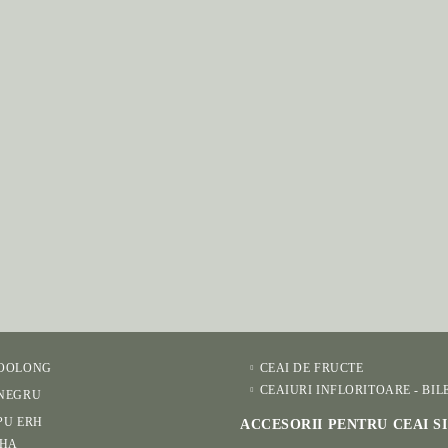
 OOLONG
CEAI DE FRUCTE
CEAIURI INFLORITOARE - BIL
 NEGRU
PU ERH
ACCESORII PENTRU CEAI S
HA