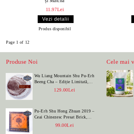
și Matcha
11.97Lei
Vezi detalii
Produs disponibil
Page 1 of 12
Produse Noi
Cele mai 
Wu Liang Mountain Shu Pu-Erh
Beeng Cha – Ediție Limitată,
100 g
129.00Lei
Pu-Erh Shu Hong Zhuan 2019 –
Ceai Chinezesc Presat Brick,
100 g
99.00Lei