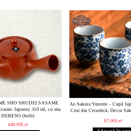
E SHO SHUDEI SASAME
Ao Sakura Yunomi – Cupă Jap
inic Japonez 310 ml, cu sita
Ceai din Ceramică, Decor Sak
DEBESO (bulb)
87.00Lei
448.99Lei