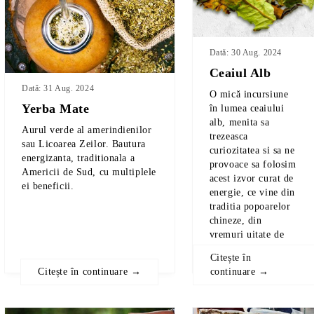
Dată: 30 Aug. 2024
Ceaiul Alb
Dată: 31 Aug. 2024
O mică incursiune
Yerba Mate
în lumea ceaiului
alb, menita sa
Aurul verde al amerindienilor
trezeasca
sau Licoarea Zeilor. Bautura
curiozitatea si sa ne
energizanta, traditionala a
provoace sa folosim
Americii de Sud, cu multiplele
acest izvor curat de
ei beneficii.
energie, ce vine din
traditia popoarelor
chineze, din
vremuri uitate de
timp.
Citește în
Citește în continuare →
continuare →