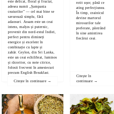
este delicat, floral și fructat,
rotit ușor, până ce
adesea numit
„Șampania
ating perfecțiunea.
ceaiurilor”
— cel mai bine se
În timp, ceainicul
savurează simplu, fără
devine martorul
adaosuri.
Assam
este un ceai
mirosurilor tale
intens, malțos și puternic,
preferate, păstrând
provenit din nord-estul
Indiei
,
în sine amintirea
perfect pentru dimineți
fiecărui ceai.
energice și excelent în
combinație cu lapte și
zahăr.
Ceylon
, din
Sri Lanka
,
este un ceai echilibrat, luminos
și răcoritor, cu note citrice,
folosit frecvent în amestecuri
precum
English Breakfast
.
Citește în
Citește în continuare →
continuare →