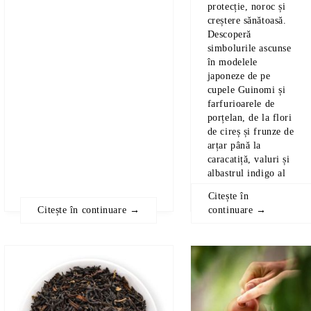
protecție, noroc și
creștere sănătoasă.
Descoperă
simbolurile ascunse
în modelele
japoneze de pe
cupele
Guinomi
și
farfurioarele de
porțelan, de la
flori
de cireș
și
frunze de
arțar
până la
caracatiță
,
valuri
și
albastrul indigo
al
oceanului
.
Citește în
Citește în continuare →
continuare →