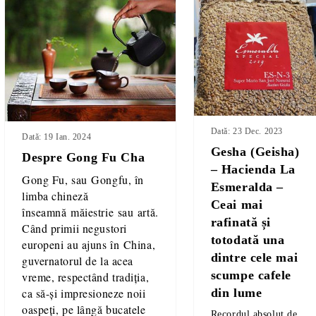
Dată: 23 Dec. 2023
Dată: 19 Ian. 2024
Gesha (Geisha)
Despre Gong Fu Cha
– Hacienda La
Gong Fu
, sau
Gongfu
, în
Esmeralda –
limba chineză
Ceai mai
înseamnă
măiestrie
sau
artă
.
rafinată și
Când primii negustori
totodată una
europeni au ajuns în
China
,
dintre cele mai
guvernatorul de la acea
scumpe cafele
vreme, respectând tradiția,
din lume
ca să-și impresioneze noii
oaspeți, pe lângă bucatele
Recordul absolut de