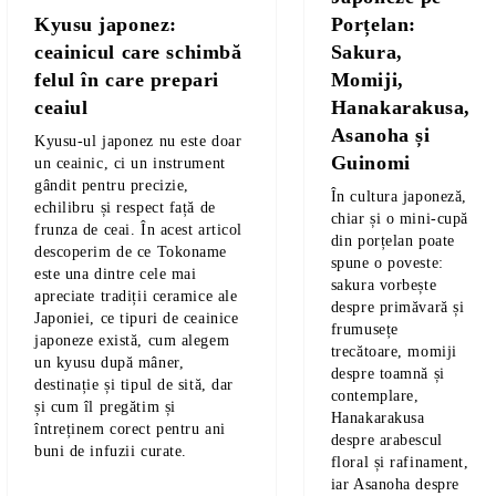
Porțelan:
Kyusu japonez:
Sakura,
ceainicul care schimbă
Momiji,
felul în care prepari
Hanakarakusa,
ceaiul
Asanoha și
Kyusu
-ul japonez nu este doar
Guinomi
un ceainic, ci un instrument
gândit pentru precizie,
În cultura japoneză,
echilibru și respect față de
chiar și o mini-cupă
frunza de ceai. În acest articol
din porțelan poate
descoperim de ce
Tokoname
spune o poveste:
este una dintre cele mai
sakura
vorbește
apreciate tradiții ceramice ale
despre primăvară și
Japoniei
, ce tipuri de ceainice
frumusețe
japoneze există, cum alegem
trecătoare,
momiji
un
kyusu
după mâner,
despre toamnă și
destinație și tipul de sită, dar
contemplare,
și cum îl pregătim și
Hanakarakusa
întreținem corect pentru ani
despre arabescul
buni de infuzii curate.
floral și rafinament,
iar
Asanoha
despre