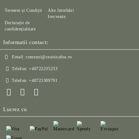
Termeni și Condiții
Alte întrebări
frecvente
Declarație de
confidenţialitate
Informatii contact:
Email:
comenzi@ceaisicafea.ro
Telefon:
+40722235233
Telefon:
+40723309791
Lucrez cu