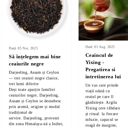
Dată: 01 Aug. 2025
Dată: 05 Noi. 2025
Ceaincul de
Să înțelegem mai bine
Yixing -
ceaiurile negre
Pregatirea si
Darjeeling, Assam și Ceylon
intretinerea lui
— trei ceaiuri negre clasice,
trei lumi diferite
Un vas care prinde
Deși toate aparțin familiei
viață odată cu
ceaiurilor negre,
Darjeeling
,
ceaiul pe care îl
Assam
și
Ceylon
se deosebesc
găzduiește. Argila
prin aromă, origine și modul
Yixing
cere răbdare
tradițional de
și ritual: la fiecare
servire.
Darjeeling,
provenit
infuzie, capacul se
din zona
Himalaya-
nă
a
Indiei,
roagă de margine,