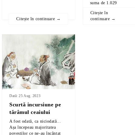
suma
de
1.029
USD!!!
Citește în
Citește în continuare →
continuare →
Dată: 25 Aug. 2023
Scurtă incursiune pe
tărâmul ceaiului
A fost odată, ca niciodată...
Așa începeau majoritatea
poveștilor ce ne-au încântat