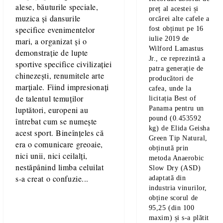
alese, băuturile speciale,
preț
al acestei și
muzica și dansurile
orcărei alte cafele a
specifice evenimentelor
fost obținut pe
16
iulie 2019
de
mari, a organizat și o
Wilford Lamastus
demonstrație de lupte
Jr.
, ce reprezintă a
sportive specifice civilizației
patra generație de
chinezești, renumitele arte
producători de
marțiale. Fiind impresionați
cafea, unde la
de talentul temuților
licitația Best of
Panama pentru un
luptători, europeni au
pound (
0.453592
întrebat cum se numește
kg
) de
Elida Geisha
acest sport. Bineînțeles că
Green Tip Natural
,
era o comunicare greoaie,
obținută prin
nici unii, nici ceilalți,
metoda
Anaerobic
nestăpânind limba celuilat
Slow Dry
(
ASD
)
s-a creat o confuzie...
adaptată din
industria vinurilor,
obține
scorul
de
95,25
(
din 100
maxim
) și s-a plătit