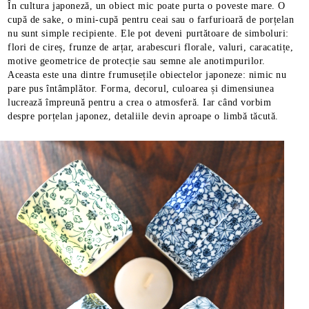
În cultura japoneză, un obiect mic poate purta o poveste mare. O
cupă de sake, o mini-cupă pentru ceai sau o farfurioară de porțelan
nu sunt simple recipiente. Ele pot deveni purtătoare de simboluri:
flori de cireș, frunze de arțar, arabescuri florale, valuri, caracatițe,
motive geometrice de protecție sau semne ale anotimpurilor.
Aceasta este una dintre frumusețile obiectelor japoneze: nimic nu
pare pus întâmplător. Forma, decorul, culoarea și dimensiunea
lucrează împreună pentru a crea o atmosferă. Iar când vorbim
despre porțelan japonez, detaliile devin aproape o limbă tăcută.