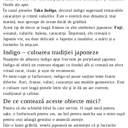
fluide ale apei.
În cazul pieselor
Tako Indigo
, decorul indigo sugerează tentaculele
caracatiței și ritmul valurilor. Este o estetică mai dinamică, mai
marină, mai aproape de ocean decât de grădină.
Acest tip de decor se leagă frumos cu alte simboluri japoneze:
Fuji
,
oceanul, valurile, balena, caracatița. Împreună, ele creează o
Japonie vie, nu doar delicată: o Japonie a insulelor, a mării și a
formelor în mișcare.
Indigo – culoarea tradiției japoneze
Nuanțele de albastru indigo apar frecvent pe porțelanul japonez.
Indigo-ul oferă un contrast elegant cu fondul alb și creează un efect
vizual curat, clasic și ușor de recunoscut.
Pe mini-cupe și farfurioare, indigo-ul poate susține teme foarte
diferite: flori, frunze, valuri, caracatițe sau modele geometrice. Este
o culoare care leagă piesele între ele și le dă un aer coerent,
tradițional și rafinat.
De ce contează aceste obiecte mici?
Pentru că ele schimbă felul în care servim. O cupă mică pentru
sake, o farfurioară pentru sos, un bol pentru matcha sau o mini-cupă
pentru ceai adaugă gestului o anumită atenție.
Într-o lume grăbită, vesela japoneză ne amintește că și lucrurile