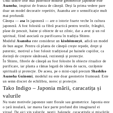
Unul dintre cele mai puternice modele geometrice japoneze este
Asanoha
, inspirat de frunza de cânepă. Deși la prima vedere pare
doar un model decorativ repetitiv, Asanoha are o semnificație mult
mai profundă.
Cânepa —
asa
în japoneză — are o istorie foarte veche în cultura
japoneză. A fost folosită ca fibră practică pentru textile, frânghii,
plase de pescuit, haine și obiecte de uz zilnic, dar a avut și un rol
spiritual, fiind asociată cu purificarea în tradiția Shinto.
Modelul
Asanoha
este considerat un
kisshōmonyō
, adică un model
de bun augur. Pentru că planta de cânepă crește repede, drept și
puternic, motivul a fost folosit tradițional pe hainele copiilor, ca
dorință de creștere sănătoasă, rezistență și protecție.
În Shinto, fibrele de cânepă au fost folosite în obiecte ritualice de
purificare, iar planta a rămas legată de ideea de sacru, curățenie
spirituală și protecție. De aceea, pe o mini-cupă precum
Shashiko
Asanoha Guinomi
, modelul nu este doar geometrie frumoasă. Este
un semn discret de echilibru, noroc și protecție.
Tako Indigo – Japonia mării, caracatița și
valurile
Nu toate motivele japoneze sunt florale sau geometrice. Japonia este
o țară insulară, iar marea face parte profund din imaginarul ei
vizual. De aici vin valurile, peștii, balenele, caracatițele și mișcările