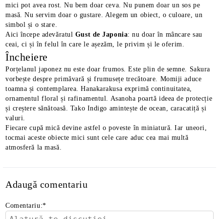
mici pot avea rost. Nu bem doar ceva. Nu punem doar un sos pe
masă. Nu servim doar o gustare. Alegem un obiect, o culoare, un
simbol și o stare.
Aici începe adevăratul
Gust de Japonia
: nu doar în mâncare sau
ceai, ci și în felul în care le așezăm, le privim și le oferim.
Încheiere
Porțelanul japonez nu este doar frumos. Este plin de semne. Sakura
vorbește despre primăvară și frumusețe trecătoare. Momiji aduce
toamna și contemplarea. Hanakarakusa exprimă continuitatea,
ornamentul floral și rafinamentul. Asanoha poartă ideea de protecție
și creștere sănătoasă. Tako Indigo amintește de ocean, caracatiță și
valuri.
Fiecare cupă mică devine astfel o poveste în miniatură. Iar uneori,
tocmai aceste obiecte mici sunt cele care aduc cea mai multă
atmosferă la masă.
Adaugă comentariu
Comentariu:
*