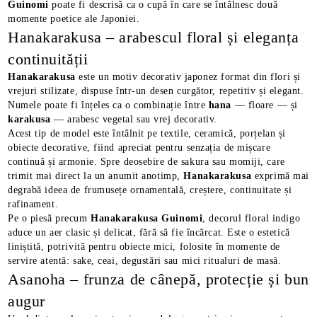
Guinomi
poate fi descrisă ca o cupă în care se întâlnesc două
momente poetice ale Japoniei.
Hanakarakusa – arabescul floral și eleganța
continuității
Hanakarakusa
este un motiv decorativ japonez format din flori și
vrejuri stilizate, dispuse într-un desen curgător, repetitiv și elegant.
Numele poate fi înțeles ca o combinație între
hana
— floare — și
karakusa
— arabesc vegetal sau vrej decorativ.
Acest tip de model este întâlnit pe textile, ceramică, porțelan și
obiecte decorative, fiind apreciat pentru senzația de mișcare
continuă și armonie. Spre deosebire de sakura sau momiji, care
trimit mai direct la un anumit anotimp,
Hanakarakusa
exprimă mai
degrabă ideea de frumusețe ornamentală, creștere, continuitate și
rafinament.
Pe o piesă precum
Hanakarakusa Guinomi
, decorul floral indigo
aduce un aer clasic și delicat, fără să fie încărcat. Este o estetică
liniștită, potrivită pentru obiecte mici, folosite în momente de
servire atentă: sake, ceai, degustări sau mici ritualuri de masă.
Asanoha – frunza de cânepă, protecție și bun
augur