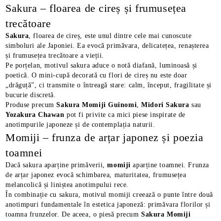
Sakura – floarea de cireș și frumusețea
trecătoare
Sakura
, floarea de cireș, este unul dintre cele mai cunoscute
simboluri ale Japoniei. Ea evocă primăvara, delicatețea, renașterea
și frumusețea trecătoare a vieții.
Pe porțelan, motivul sakura aduce o notă diafană, luminoasă și
poetică. O mini-cupă decorată cu flori de cireș nu este doar
„drăguță”, ci transmite o întreagă stare: calm, început, fragilitate și
bucurie discretă.
Produse precum
Sakura Momiji Guinomi
,
Midori Sakura
sau
Yozakura Chawan
pot fi privite ca mici piese inspirate de
anotimpurile japoneze și de contemplația naturii.
Momiji – frunza de arțar japonez și poezia
toamnei
Dacă sakura aparține primăverii,
momiji
aparține toamnei. Frunza
de arțar japonez evocă schimbarea, maturitatea, frumusețea
melancolică și liniștea anotimpului rece.
În combinație cu sakura, motivul momiji creează o punte între două
anotimpuri fundamentale în estetica japoneză: primăvara florilor și
toamna frunzelor. De aceea, o piesă precum
Sakura Momiji