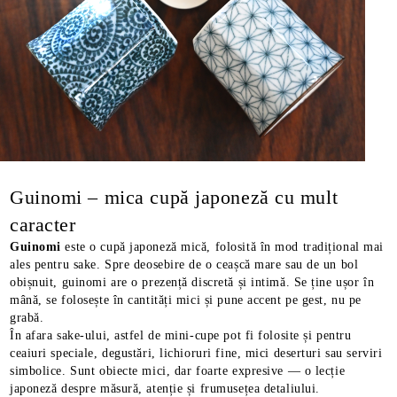
Guinomi – mica cupă japoneză cu mult
caracter
Guinomi
este o cupă japoneză mică, folosită în mod tradițional mai
ales pentru sake. Spre deosebire de o ceașcă mare sau de un bol
obișnuit, guinomi are o prezență discretă și intimă. Se ține ușor în
mână, se folosește în cantități mici și pune accent pe gest, nu pe
grabă.
În afara sake-ului, astfel de mini-cupe pot fi folosite și pentru
ceaiuri speciale, degustări, lichioruri fine, mici deserturi sau serviri
simbolice. Sunt obiecte mici, dar foarte expresive — o lecție
japoneză despre măsură, atenție și frumusețea detaliului.