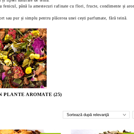
 și lipsei naturale de teină.
u fenicul, până la amestecuri rafinate cu flori, fructe, condimente și aro
ort sau pur și simplu pentru plăcerea unei cești parfumate, fără teină.
IN PLANTE AROMATE (25)