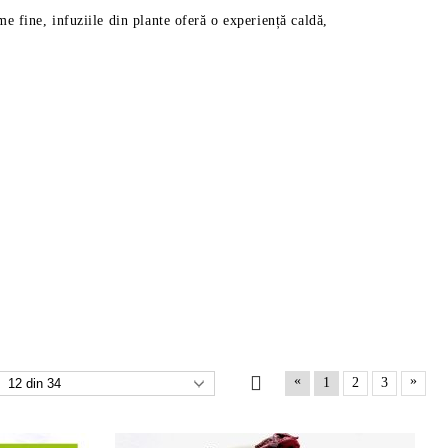
me fine, infuziile din plante oferă o experiență caldă,
«
»
1
2
3