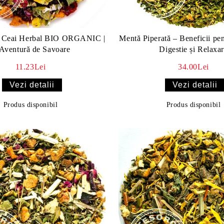
- Ceai Herbal BIO ORGANIC |
Mentă Piperată – Beneficii pen
Aventură de Savoare
Digestie și Relaxa
11.23Lei
34.00Lei
Vezi detalii
Vezi detalii
Produs disponibil
Produs disponibil