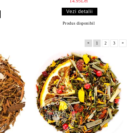
14.95Lei
Vezi detalii
Produs disponibil
«
»
1
2
3