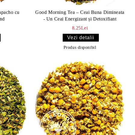
acho cu
Good Morning Tea – Ceai Buna Dimineata
end
- Un Ceai Energizant și Detoxifiant
8.25Lei
Vezi detalii
Produs disponibil