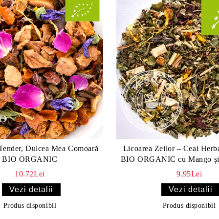
Tender, Dulcea Mea Comoară
Licoarea Zeilor – Ceai Herb
BIO ORGANIC
BIO ORGANIC cu Mango și
10.72Lei
9.95Lei
Vezi detalii
Vezi detalii
Produs disponibil
Produs disponibil