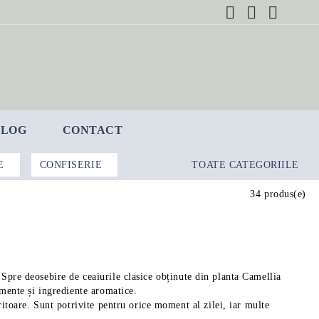
BLOG
CONTACT
E
CONFISERIE
TOATE CATEGORIILE
34 produs(e)
. Spre deosebire de ceaiurile clasice obținute din planta Camellia
imente și ingrediente aromatice.
oritoare. Sunt potrivite pentru orice moment al zilei, iar multe