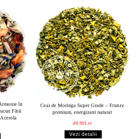
Armonie în
Ceai de Moringa Super Grade – Frunze
uctat Fără
premium, energizant natural
 Acerola
48.80Lei
Vezi detalii