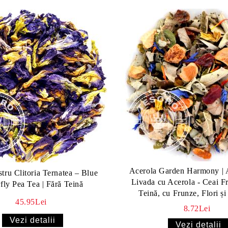
Acerola Garden Harmony | 
tru Clitoria Ternatea – Blue
Livada cu Acerola - Ceai Fr
fly Pea Tea | Fără Teină
Teină, cu Frunze, Flori și
45.95Lei
8.72Lei
Vezi detalii
Vezi detalii