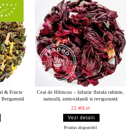
al & Fructe
Ceai de Hibiscus – Infuzie florala rubinie,
 Bergamotă
naturală, antioxidantă si revigorantă
22.40Lei
Vezi detalii
Produs disponibil