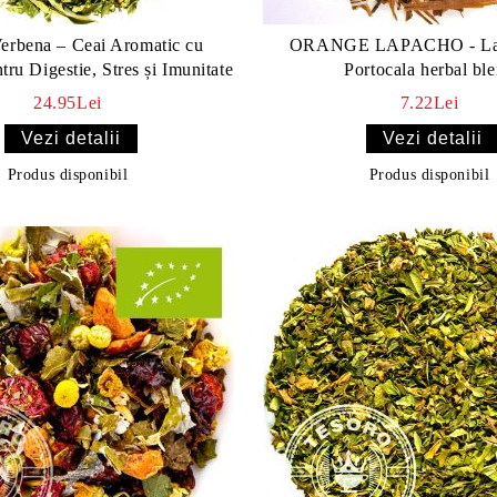
rbena – Ceai Aromatic cu
ORANGE LAPACHO - Lap
tru Digestie, Stres și Imunitate
Portocala herbal bl
24.95Lei
7.22Lei
Vezi detalii
Vezi detalii
Produs disponibil
Produs disponibil