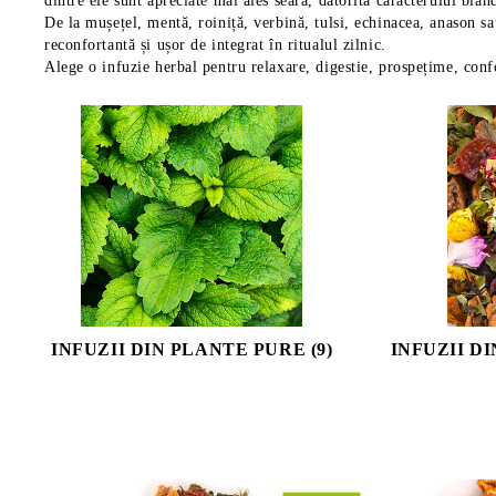
dintre ele sunt apreciate mai ales seara, datorită caracterului blând
De la mușețel, mentă, roiniță, verbină, tulsi, echinacea, anason sa
reconfortantă și ușor de integrat în ritualul zilnic.
Alege o infuzie herbal pentru relaxare, digestie, prospețime, conf
INFUZII DIN PLANTE PURE (9)
INFUZII D