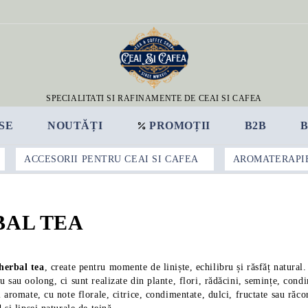
SPECIALITATI SI RAFINAMENTE DE CEAI SI CAFEA
SE
NOUTĂȚI
PROMOȚII
B2B
ACCESORII PENTRU CEAI SI CAFEA
AROMATERAPI
BAL TEA
herbal tea
, create pentru momente de liniște, echilibru și răsfăț natural
ru sau oolong, ci sunt realizate din plante, flori, rădăcini, semințe, cond
i aromate, cu note florale, citrice, condimentate, dulci, fructate sau răc