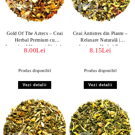
Gold Of The Aztecs – Ceai
Ceai Antistres din Plante –
Herbal Premium cu
Relaxare Naturală |
Lapacho, Măceșe și Flori de
Antistress Herbal Tea
8.00Lei
8.15Lei
Tei
Produs disponibil
Produs disponibil
Vezi detalii
Vezi detalii