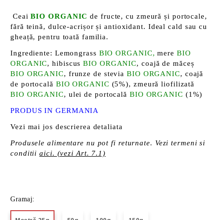
Ceai
BIO ORGANIC
de fructe, cu zmeură și portocale,
fără teină, dulce-acrișor și antioxidant. Ideal cald sau cu
gheață, pentru toată familia.
Ingrediente: Lemongrass
BIO ORGANIC,
mere
BIO
ORGANIC
, hibiscus
BIO ORGANIC
, coajă de măceș
BIO ORGANIC
, frunze de stevia
BIO ORGANIC
, coajă
de portocală
BIO ORGANIC
(5%), zmeură liofilizată
BIO ORGANIC
, ulei de portocală
BIO ORGANIC
(1%)
PRODUS IN GERMANIA
Vezi mai jos descrierea detaliata
Produsele alimentare nu pot fi returnate. Vezi termeni si
conditii
aici. (vezi Art. 7.1)
Gramaj: