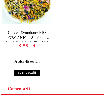
Garden Symphony BIO
ORGANIC – Simfonia
Gradinii - Infuzie Florală &
8.85Lei
Relaxantă | Ceai Herbal
Premium
Produs disponibil
Vezi detalii
Comentarii