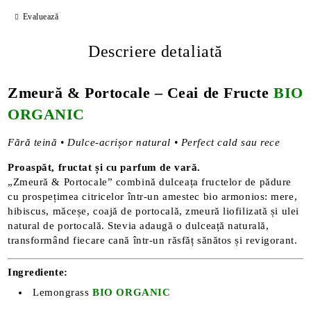
Evaluează
Descriere detaliată
Zmeură & Portocale – Ceai de Fructe
BIO
ORGANIC
Fără teină • Dulce-acrișor natural • Perfect cald sau rece
Proaspăt, fructat și cu parfum de vară.
„Zmeură & Portocale” combină dulceața fructelor de pădure
cu prospețimea citricelor într-un amestec bio armonios: mere,
hibiscus, măceșe, coajă de portocală, zmeură liofilizată și ulei
natural de portocală. Stevia adaugă o dulceață naturală,
transformând fiecare cană într-un răsfăț sănătos și revigorant.
Ingrediente:
Lemongrass
BIO ORGANIC