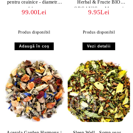
pentru ceainice - diametrul
Herbal & Fructe BIO
14 cm
ORGANIC cu Mango și
99.00Lei
9.95Lei
Bergamotă
Produs disponibil
Produs disponibil
Vezi detalii
Acerola Garden Harmony |
Sleep Well - Somn usor –