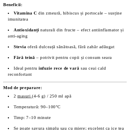
Beneficii:
Vitamina C
din zmeură, hibiscus și portocale – susține
imunitatea
Antioxidanți
naturali din fructe – efect antiinflamator și
anti-aging
Stevia
oferă dulceață sănătoasă, fără zahăr adăugat
Fără teină
– potrivit pentru copii și consum seara
Ideal pentru
infuzie rece de vară
sau ceai cald
reconfortant
Mod de preparare:
2
masuri
(4-6 g) / 250 ml apă
Temperatură: 90–100°C
Timp: 7–10 minute
Se poate savura simplu sau cu miere; excelent ca ice tea