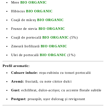
Mere
BIO ORGANIC
Hibiscus
BIO ORGANIC
Coajă de măceș
BIO ORGANIC
Frunze de stevia
BIO ORGANIC
Coajă de portocală
BIO ORGANIC
(5%)
Zmeură liofilizată
BIO ORGANIC
Ulei de portocală
BIO ORGANIC
(1%)
Profil aromatic:
Culoare infuzie:
roșu-rubiniu cu tonuri portocalii
Aromă:
fructată, cu note citrice dulci
Gust:
echilibrat, dulce-acrișor, cu accente florale subtile
Postgust:
proaspăt, ușor dulceag și revigorant