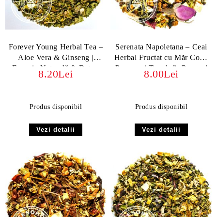
Forever Young Herbal Tea –
Serenata Napoletana – Ceai
Aloe Vera & Ginseng |
Herbal Fructat cu Măr Copt,
Energie Naturală & Detox
Papaya și Trandafir Persan |
8.20Lei
8.00Lei
Fără Teină, Ideal pentru
Relaxare
Produs disponibil
Produs disponibil
Vezi detalii
Vezi detalii