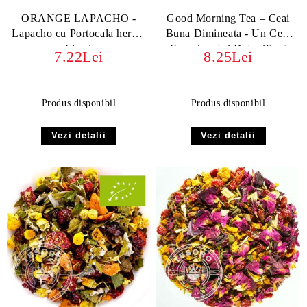
ORANGE LAPACHO -
Good Morning Tea – Ceai
Lapacho cu Portocala herbal
Buna Dimineata - Un Ceai
blend
Energizant și Detoxifiant
7.22Lei
8.25Lei
Produs disponibil
Produs disponibil
Vezi detalii
Vezi detalii