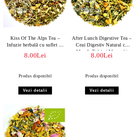
Kiss Of The Alps Tea –
After Lunch Digestive Tea –
Infuzie herbală cu suflet de
Ceai Digestiv Natural cu
munte
Mentă, Tulsi și Mușețel |
8.00Lei
8.00Lei
Relaxare și Confort Gastric
Produs disponibil
Produs disponibil
Vezi detalii
Vezi detalii