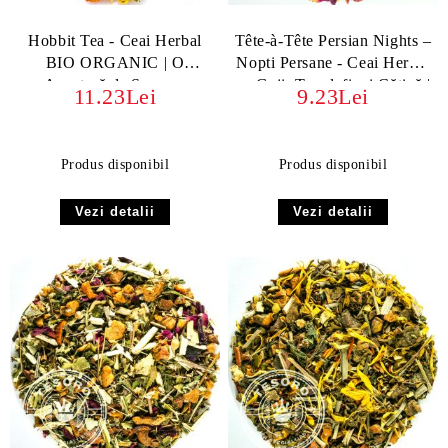
Hobbit Tea - Ceai Herbal
Tête-à-Tête Persian Nights –
BIO ORGANIC | O
Nopti Persane - Ceai Herbal
Aventură de Savoare
cu Goji, Trandafir și Cătină |
11.23Lei
9.23Lei
Relaxare & Revigorare
Produs disponibil
Produs disponibil
Vezi detalii
Vezi detalii