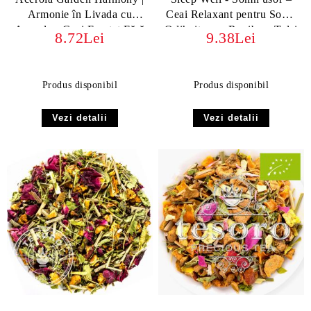
Armonie în Livada cu
Ceai Relaxant pentru Somn
Acerola - Ceai Fructat Fără
Odihnitor cu Rooibos, Tulsi
8.72Lei
9.38Lei
Teină, cu Frunze, Flori și
și Plante Calmante
Acerola
Produs disponibil
Produs disponibil
Vezi detalii
Vezi detalii