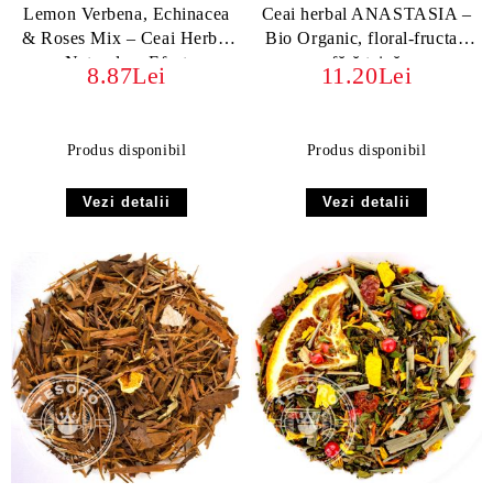
Lemon Verbena, Echinacea
Ceai herbal ANASTASIA –
& Roses Mix – Ceai Herbal
Bio Organic, floral-fructat,
Natural cu Efect
fără teină
8.87Lei
11.20Lei
Imunostimulator
Produs disponibil
Produs disponibil
Vezi detalii
Vezi detalii