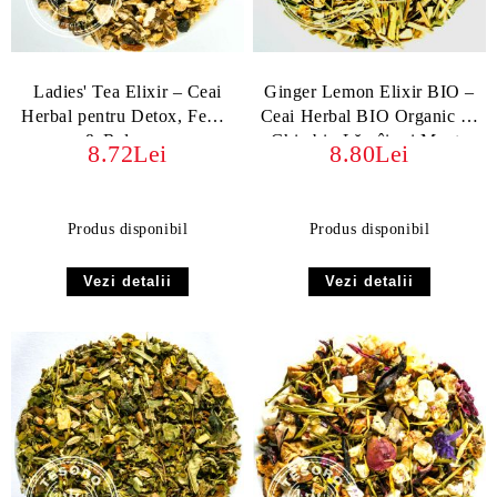
Ladies' Tea Elixir – Ceai
Ginger Lemon Elixir BIO –
Herbal pentru Detox, Femei
Ceai Herbal BIO Organic cu
& Relaxare
Ghimbir, Lămâie și Menta
8.72Lei
8.80Lei
Produs disponibil
Produs disponibil
Vezi detalii
Vezi detalii