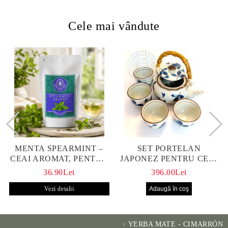
Cele mai vândute
MENTA SPEARMINT –
SET PORTELAN
CEAI AROMAT, PENTRU
JAPONEZ PENTRU CEAI
CALM ȘI BENEFIC
HANAKO, CEAINIC SI 4
36.90Lei
396.00Lei
PENTRU SĂNĂTATE
CUPE PICTATE MANUAL
Vezi detalii
YERBA MATE - CIMARRÓN