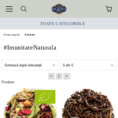
TOATE CATEGORIILE
Prima pagină
Etichete
#ImunitateNaturala
«
»
1
Produse