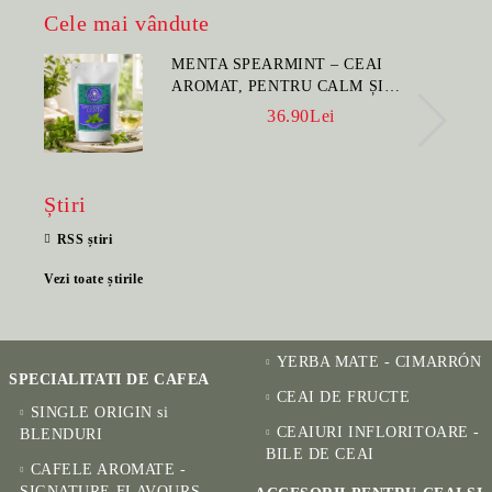
Cele mai vândute
MENTA SPEARMINT – CEAI
AROMAT, PENTRU CALM ȘI
BENEFIC PENTRU SĂNĂTATE
36.90Lei
Știri
RSS știri
Vezi toate știrile
YERBA MATE - CIMARRÓN
SPECIALITATI DE CAFEA
CEAI DE FRUCTE
SINGLE ORIGIN si
CEAIURI INFLORITOARE -
BLENDURI
BILE DE CEAI
CAFELE AROMATE -
SIGNATURE FLAVOURS