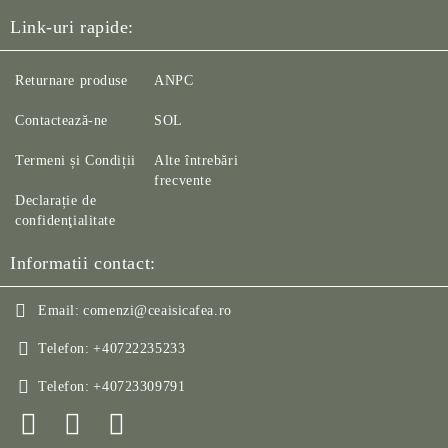
Link-uri rapide:
Returnare produse
ANPC
Contactează-ne
SOL
Termeni și Condiții
Alte întrebări
frecvente
Declarație de
confidenţialitate
Informatii contact:
Email:
comenzi@ceaisicafea.ro
Telefon:
+40722235233
Telefon:
+40723309791