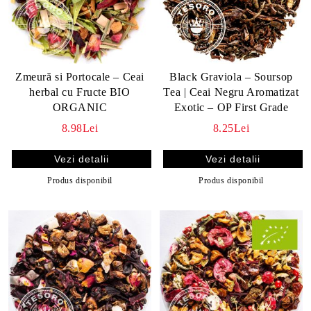
Zmeură si Portocale – Ceai
Black Graviola – Soursop
herbal cu Fructe BIO
Tea | Ceai Negru Aromatizat
ORGANIC
Exotic – OP First Grade
8.98Lei
8.25Lei
Vezi detalii
Vezi detalii
Produs disponibil
Produs disponibil