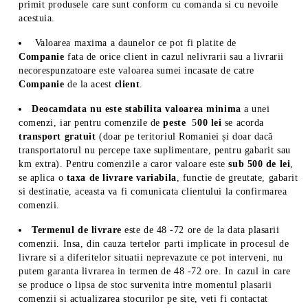
primit produsele care sunt conform cu comanda si cu nevoile
acestuia.
Valoarea maxima a daunelor ce pot fi platite de
Companie
fata de orice client in cazul nelivrarii sau a livrarii
necorespunzatoare este valoarea sumei incasate de catre
Companie
de la acest
client
.
Deocamdata nu este stabilita valoarea minima
a unei
comenzi, iar pentru comenzile de
peste
5
00 lei
se acorda
transport gratuit
(doar pe teritoriul Romaniei și doar dacă
transportatorul nu percepe taxe suplimentare, pentru gabarit sau
km extra). Pentru comenzile a caror valoare este
sub 500 de lei
,
se aplica o
taxa de livrare variabila
, functie de greutate, gabarit
si destinatie, aceasta va fi comunicata clientului la confirmarea
comenzii.
Termenul de livrare
este de 48 -72 ore de la data plasarii
comenzii. Insa, din cauza tertelor parti implicate in procesul de
livrare si a diferitelor situatii neprevazute ce pot interveni, nu
putem garanta livrarea in termen de 48 -72 ore. In cazul in care
se produce o lipsa de stoc survenita intre momentul plasarii
comenzii si actualizarea stocurilor pe site, veti fi contactat