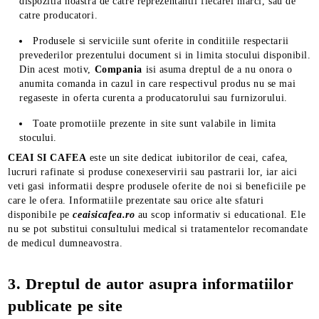
dispozitia noastra de catre reprezentantii fiecarei marci, sau de
catre producatori.
Produsele si serviciile sunt oferite in conditiile respectarii
prevederilor prezentului document si in limita stocului disponibil.
Din acest motiv,
Compania
isi asuma dreptul de a nu onora o
anumita comanda in cazul in care respectivul produs nu se mai
regaseste in oferta curenta a producatorului sau furnizorului.
Toate promotiile prezente in site sunt valabile in limita
stocului.
CEAI SI CAFEA
este un site dedicat iubitorilor de ceai, cafea,
lucruri rafinate si produse conexeservirii sau pastrarii lor, iar aici
veti gasi informatii despre produsele oferite de noi si beneficiile pe
care le ofera. Informatiile prezentate sau orice alte sfaturi
disponibile pe
ceaisicafea.ro
au scop informativ si educational. Ele
nu se pot substitui consultului medical si tratamentelor recomandate
de medicul dumneavostra.
3. Dreptul de autor asupra informatiilor
publicate pe site