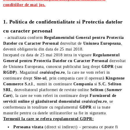
conditiilor de mai jos.
1. Politica de confidentialitate si Protectia datelor
cu caracter personal
- actualizata conform
Regulamentului General pentru Protectia
Datelor cu Caracter Personal
dezvoltat de
Uniunea Europeana
,
devenit obligatoriu din data de 25 mai 2018.
Incepand cu data de 25 mai 2018 intra in vigoare
Regulamentul
General pentru Protectia Datelor cu Caracter Personal
dezvoltat
de Uniunea Europeana, cunoscut publicului larg drept
GDPR
(sau
RGDP
). Magazinul
ceaisicafea.ro
, la care ne vom referi in
continuare drept
Site-ul
, prin compania care il operează
Kingstone
Commerce S.r.l
., numit in continuare
Compania
si
S.C. Seliton
SRL
, dezvoltatorul platformei de reviste online
Seliton
(
Summer
Cart
), la care ne vom referi in continuare drept
Furnizorul de
servicii online și găzduitorul domeniului
ceaisicafea.ro
, se
conformeaza in totalitate cu regulamentul
GDPR
si ia toate
masurile pentru ca datele utilizatorilor sa fie in siguranta.
Termenii la care se refera regulamentul GDPR:
Persoana vizata
(direct si indirect) – persoana ce poate fi