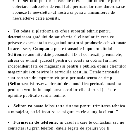
c.
Seliton:
platforma care ne ofera suportul tehnic pentru
colectarea adreselor de email ale persoanelor care doresc sa se
aboneze la newsletter-ul nostru si pentru transmiterea de
newsletter-e catre abonati.
Tot odata si platforma ce ofera suportul tehnic pentru
determinarea gradului de satisfactie al clientilor in ceea ce
priveste experienta in magazinul nostru si produsele achizitionate.
In acest sens,
Compania
poate transmite imputernicitului
Seliton.ro
anumite date personale: ID-ul comenzii, prenumele,
adresa de e-mail, judetul) pentru ca acesta sa obtina (in mod
independent fata de magazin) si pentru a publica opinia clientilor
magazinului cu privire la serviciile acestuia. Datele personale
sunt pastrate de imputernicit pe o perioada scurta de timp
(Seliton.ro
isi rezerva dreptul de a modifica perioada maxima
pentru a veni in intampinarea nevoilor clientilor sai). Toate
opiniile publicate sunt anonime.
Seliton.ro
poate folosi terte sisteme pentru trimiterea tehnica
a mesajelor, astfel incat sa se asigure ca ele ajung la clienti.”
Furnizorii de telefonie:
in cazul in care te contactam sau ne
contactezi tu prin telefon, datele legate de apeluri vor fi