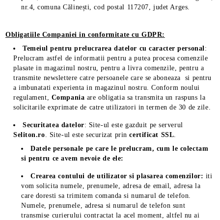
nr.4, comuna Călinești, cod postal 117207, judet Arges.
Obligatiile Companiei in conformitate cu GDPR:
Temeiul pentru prelucrarea datelor cu caracter personal
:
Prelucram astfel de informatii pentru a putea procesa comenzile
plasate in magazinul nostru, pentru a livra comenzile, pentru a
transmite newslettere catre persoanele care se aboneaza si pentru
a imbunatati experienta in magazinul nostru. Conform noului
regulament,
Compania
are obligatia sa transmita un raspuns la
solicitarile exprimate de catre utilizatori in termen de 30 de zile.
Securitatea datelor
: Site-ul este gazduit pe serverul
Seliton.ro
. Site-ul este securizat prin
certificat SSL
.
Datele personale pe care le prelucram, cum le colectam
si pentru ce avem nevoie de ele:
Crearea contului de utilizator si plasarea comenzilor:
iti
vom solicita numele, prenumele, adresa de email, adresa la
care doresti sa trimitem comanda si numarul de telefon.
Numele, prenumele, adresa si numarul de telefon sunt
transmise curierului contractat la acel moment, altfel nu ai