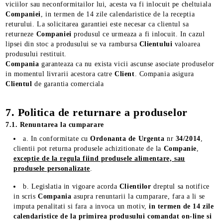
viciilor sau neconformitailor lui, acesta va fi inlocuit pe cheltuiala
Companiei
, in termen de 14 zile calendaristice de la receptia
returului. La solicitarea garantiei este necesar ca clientul sa
returneze
Companiei
produsul ce urmeaza a fi inlocuit. In cazul
lipsei din stoc a produsului se va rambursa
Clientului
valoarea
produsului restituit.
Compania
garanteaza ca nu exista vicii ascunse asociate produselor
in momentul livrarii acestora catre
Client
. Compania asigura
Clientul
de garantia comerciala
7. Politica de returnare a produselor
7.1. Renuntarea la cumparare
a. In conformitate cu
Ordonanta
de
Urgenta
nr
34/2014
,
clientii pot returna produsele achizitionate de la
Companie
,
exceptie de la regula fiind produsele alimentare, sau
produsele personalizat
e
.
b. Legislatia in vigoare acorda
Clientilor
dreptul sa notifice
in scris
Compania
asupra renuntarii la cumparare, fara a li se
imputa penalitati si fara a invoca un motiv,
in termen de 14 zile
calendaristice de la primirea produsului comandat on-line si