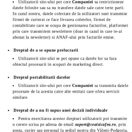
Utilizatorii site-ului pot cere
Companiei
sa restrictioneze
datele folosite sau sa nu transfere datele sale catre terte parti.
In cazul nostru, datele colectate de la utilizatori sunt transmise
firmei de curierat ce face livrarea coletelor, firmei de
contabilitate care se ocupa de gestionarea facturilor, platformei
prin care transmitem newslettere (doar in cazul in care te-ai
abonat la newsletter) si ANAF-ului prin facturile emise.
Dreptul de a se opune prelucrarii
Utilizatorii site-ului se pot opune ca datele lor sa faca
obiectul procesarii in scopuri de marketing direct.
Dreptul portabilitatii datelor
Utilizatorii site-ului pot cere
Companiei
sa transmita datele
procesate de la acestia catre alte entitati care ofera servicii
similare.
Dreptul de a nu fi supus unei decizii individuale
Pentru exercitarea acestor drepturi utilizatorii pot transmite
o cerere scrisa pe adresa de email
suport@ceaisicafea.ro
, prin
posta, curier sau personal la sediul nostru din Văleni-Podgoria,