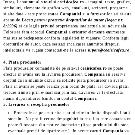
Intregul continut al site-ului
ceaisicafea.ro
- imagini, texte, grafice,
simboluri, elemente de grafica web, email-uri, scripturi, programe
si alte date - este proprietatea
Companiei
si a furnizorilor sai si este
aparat de
Legea pentru protectia drepturilor de autor (legea nr.
8/1996)
si de legile privind proprietatea intelectuala si industriala.
Folosirea fara acordul
Companiei
a oricaror elemente enumerate
mai sus se pedepseste conform legislatiei in vigoare. Conform legii
drepturilor de autor, daca sesizati incalcarea anumitor drepturi
intelectuale va rugam contactati-ne la adresa
suport@ceaisicafea.ro
.
4. Plata produselor
Plata produselor comandate de pe site-ul
ceaisicafea.ro
se poate
efectua in avans sau la livrarea produselor.
Compania
isi rezerva
dreptul ca in anumite cazuri sa solicite plata produselor in avans.
Plata in avans se poate realiza prin ordin de plata, iar dovada platii
trebuie trimisa prin e-mail sau prin fax. Livrarea va fi efectuata
numai dupa intrarea banilor in contul
Companiei
.
5. Livrarea si receptia produselor
Produsele de pe acest site sunt oferite in limita disponibilitatii
stocului. Nu pot fi cerute despagubiri in cazul in care comanda nu
poate fi onorata din motive intemeiate (lipsa produsului din stoc,
eventuale greseli de tiparire etc.). In aceste cazuri
Compania
va