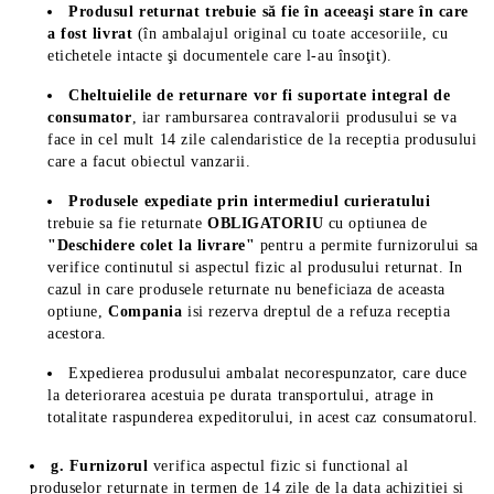
Produsul returnat trebuie să fie în aceeaşi stare în care
a fost livrat
(în ambalajul original cu toate accesoriile, cu
etichetele intacte şi documentele care l-au însoţit).
Cheltuielile de returnare vor fi suportate integral de
consumator
, iar rambursarea contravalorii produsului se va
face in cel mult 14 zile calendaristice de la receptia produsului
care a facut obiectul vanzarii.
Produsele expediate prin intermediul curieratului
trebuie sa fie returnate
OBLIGATORIU
cu optiunea de
"Deschidere colet la livrare"
pentru a permite furnizorului sa
verifice continutul si aspectul fizic al produsului returnat. In
cazul in care produsele returnate nu beneficiaza de aceasta
optiune,
Compania
isi rezerva dreptul de a refuza receptia
acestora.
Expedierea produsului ambalat necorespunzator, care duce
la deteriorarea acestuia pe durata transportului, atrage in
totalitate raspunderea expeditorului, in acest caz consumatorul.
g. Furnizorul
verifica aspectul fizic si functional al
produselor returnate in termen de 14 zile de la data achizitiei si