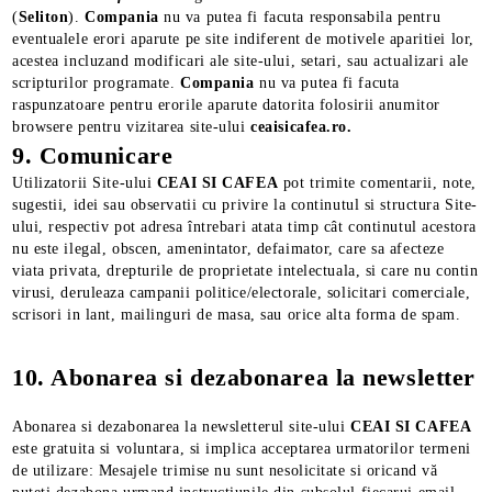
(
Seliton
).
Compania
nu va putea fi facuta responsabila pentru
eventualele erori aparute pe site indiferent de motivele aparitiei lor,
acestea incluzand modificari ale site-ului, setari, sau actualizari ale
scripturilor programate.
Compania
nu va putea fi facuta
raspunzatoare pentru erorile aparute datorita folosirii anumitor
browsere pentru vizitarea site-ului
ceaisicafea.ro.
9. Comunicare
Utilizatorii Site-ului
CEAI SI CAFEA
pot trimite comentarii, note,
sugestii, idei sau observatii cu privire la continutul si structura Site-
ului, respectiv pot adresa întrebari atata timp cât continutul acestora
nu este ilegal, obscen, amenintator, defaimator, care sa afecteze
viata privata, drepturile de proprietate intelectuala, si care nu contin
virusi, deruleaza campanii politice/electorale, solicitari comerciale,
scrisori in lant, mailinguri de masa, sau orice alta forma de spam.
10. Abonarea si dezabonarea la newsletter
Abonarea si dezabonarea la newsletterul site-ului
CEAI SI CAFEA
este gratuita si voluntara, si implica acceptarea urmatorilor termeni
de utilizare: Mesajele trimise nu sunt nesolicitate si oricand vă