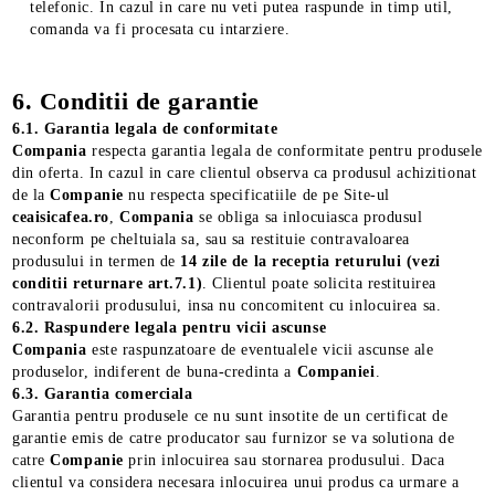
telefonic. In cazul in care nu veti putea raspunde in timp util,
comanda va fi procesata cu intarziere.
6. Conditii de garantie
6.1. Garantia legala de conformitate
Compania
respecta garantia legala de conformitate pentru produsele
din oferta. In cazul in care clientul observa ca produsul achizitionat
de la
Companie
nu respecta specificatiile de pe Site-ul
ceaisicafea.ro
,
Compania
se obliga sa inlocuiasca produsul
neconform pe cheltuiala sa, sau sa restituie contravaloarea
produsului in termen de
14 zile de la receptia returului (vezi
conditii returnare art.7.1)
. Clientul poate solicita restituirea
contravalorii produsului, insa nu concomitent cu inlocuirea sa.
6.2. Raspundere legala pentru vicii ascunse
Compania
este raspunzatoare de eventualele vicii ascunse ale
produselor, indiferent de buna-credinta a
Companiei
.
6.3. Garantia comerciala
Garantia pentru produsele ce nu sunt insotite de un certificat de
garantie emis de catre producator sau furnizor se va solutiona de
catre
Companie
prin inlocuirea sau stornarea produsului. Daca
clientul va considera necesara inlocuirea unui produs ca urmare a