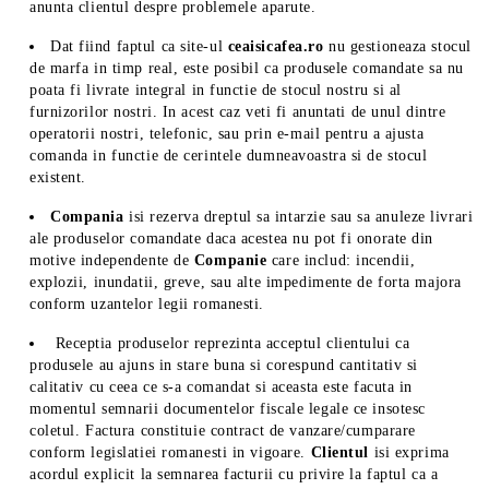
anunta clientul despre problemele aparute.
Dat fiind faptul ca site-ul
ceaisicafea.ro
nu gestioneaza stocul
de marfa in timp real, este posibil ca produsele comandate sa nu
poata fi livrate integral in functie de stocul nostru si al
furnizorilor nostri. In acest caz veti fi anuntati de unul dintre
operatorii nostri, telefonic, sau prin e-mail pentru a ajusta
comanda in functie de cerintele dumneavoastra si de stocul
existent.
Compania
isi rezerva dreptul sa intarzie sau sa anuleze livrari
ale produselor comandate daca acestea nu pot fi onorate din
motive independente de
Companie
care includ: incendii,
explozii, inundatii, greve, sau alte impedimente de forta majora
conform uzantelor legii romanesti.
Receptia produselor reprezinta acceptul clientului ca
produsele au ajuns in stare buna si corespund cantitativ si
calitativ cu ceea ce s-a comandat si aceasta este facuta in
momentul semnarii documentelor fiscale legale ce insotesc
coletul. Factura constituie contract de vanzare/cumparare
conform legislatiei romanesti in vigoare.
Clientul
isi exprima
acordul explicit la semnarea facturii cu privire la faptul ca a