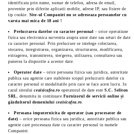
identificata prin nume, numar de telefon, adresa de email,
provenite prin diferite aplicatii mobile, adrese IP, sau fisiere de
tip cookie.
Site-ul Companiei nu se adreseaza persoanelor cu
varsta mai mica de 18 ani !
Prelucrarea datelor cu caracter personal
– orice operatiune
fizica sau electronica survenita asupra unor date sau seturi de date
cu caracter personal. Prin prelucrare se intelege colectarea,
stocarea, inregistrarea, organizarea, structurarea, modificarea,
extragerea, transmiterea, stergerea, utilizarea, consultarea sau
punerea la dispozitie a acestor date.
Operator date
– orice persoana fizica sau juridica, autoritate
publica sau agentie care stabileste scopul prelucrarii datelor cu
caracter personal si modalitatile prin care se face acest lucru. In
cazul siteului
ceaisicafea.ro
operatorul de date este
S.C. Seliton
SRL
, denumita in continuare
Furnizorul de servicii online și
găzduitorul domeniului
ceaisicafea.ro
.
Persoana imputernicita de operator (sau procesator de
date)
– orice persoana fizica sau juridica, autoritate publica sau
agentie care proceseaza date cu caracter personal in numele
Companiei.