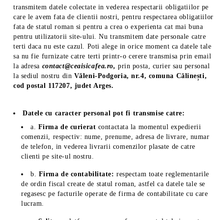
transmitem datele colectate in vederea respectarii obligatiilor pe
care le avem fata de clientii nostri, pentru respectarea obligatiilor
fata de statul roman si pentru a crea o experienta cat mai buna
pentru utilizatorii site-ului. Nu transmitem date personale catre
terti daca nu este cazul. Poti alege in orice moment ca datele tale
sa nu fie furnizate catre terti printr-o cerere transmisa prin email
la adresa
contact@ceaisicafea.ro,
prin posta, curier sau personal
la sediul nostru din
Văleni-Podgoria, nr.4, comuna Călinești,
cod postal 117207, judet Arges.
Datele cu caracter personal pot fi transmise catre:
a.
Firma de curierat
contactata la momentul expedierii
comenzii, respectiv: nume, prenume, adresa de livrare, numar
de telefon, in vederea livrarii comenzilor plasate de catre
clienti pe site-ul nostru.
b.
Firma de contabilitate:
respectam toate reglementarile
de ordin fiscal create de statul roman, astfel ca datele tale se
regasesc pe facturile operate de firma de contabilitate cu care
lucram.