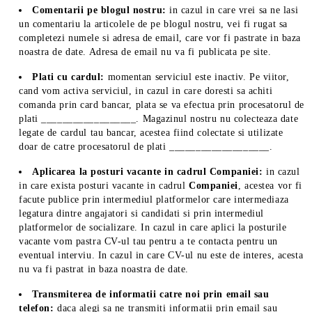
Comentarii pe blogul nostru:
in cazul in care vrei sa ne lasi
un comentariu la articolele de pe blogul nostru, vei fi rugat sa
completezi numele si adresa de email, care vor fi pastrate in baza
noastra de date. Adresa de email nu va fi publicata pe site.
Plati cu cardul:
momentan serviciul este inactiv. Pe viitor,
cand vom activa serviciul, in cazul in care doresti sa achiti
comanda prin card bancar, plata se va efectua prin procesatorul de
plati __________________. Magazinul nostru nu colecteaza date
legate de cardul tau bancar, acestea fiind colectate si utilizate
doar de catre procesatorul de plati ___________________.
Aplicarea la posturi vacante in cadrul Companiei:
in cazul
in care exista posturi vacante in cadrul
Companiei
, acestea vor fi
facute publice prin intermediul platformelor care intermediaza
legatura dintre angajatori si candidati si prin intermediul
platformelor de socializare. In cazul in care aplici la posturile
vacante vom pastra CV-ul tau pentru a te contacta pentru un
eventual interviu. In cazul in care CV-ul nu este de interes, acesta
nu va fi pastrat in baza noastra de date.
Transmiterea de informatii catre noi prin email sau
telefon:
daca alegi sa ne transmiti informatii prin email sau