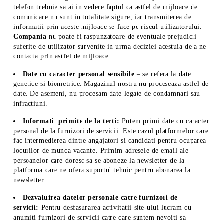
telefon trebuie sa ai in vedere faptul ca astfel de mijloace de
comunicare nu sunt in totalitate sigure, iar transmiterea de
informatii prin aceste mijloace se face pe riscul utilizatorului.
Compania
nu poate fi raspunzatoare de eventuale prejudicii
suferite de utilizator survenite in urma deciziei acestuia de a ne
contacta prin astfel de mijloace.
Date cu caracter personal sensibile
– se refera la date
genetice si biometrice. Magazinul nostru nu proceseaza astfel de
date. De asemeni, nu procesam date legate de condamnari sau
infractiuni.
Informatii primite de la terti:
Putem primi date cu caracter
personal de la furnizori de servicii. Este cazul platformelor care
fac intermedierea dintre angajatori si candidati pentru ocuparea
locurilor de munca vacante. Primim adresele de email ale
persoanelor care doresc sa se aboneze la newsletter de la
platforma care ne ofera suportul tehnic pentru abonarea la
newsletter.
Dezvaluirea datelor personale catre furnizori de
servicii:
Pentru desfasurarea activitatii site-ului lucram cu
anumiti furnizori de servicii catre care suntem nevoiti sa