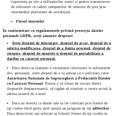
experienta pe site a utilizatorilor nostri si pentru transmiterea
de informari in cadrul campaniilor de reduceri de pret prin
intermediul platformei de socializare.
Fluxul mousului
În conformitate cu regulamentele privind protecția datelor
personale GDPR, aveți anumite drepturi:
Aveți dreptul de informare, dreptul de acces, dreptul de a
solicita modificarea, dreptul de a limita procesul, dreptul de
ștergere, dreptul de opoziție și dreptul de portabilitate a
datelor cu caracter personal.
Daca doriti sa inaintati o reclamatie referitoare la informatile
dvs. personale, aveti dreptul de a va adresa cu o solicitare catre
Autoritatea Nationala de Supraveghere a Prelucrării Datelor
cu Caracter Personal
. Pentru a vă folosi de oricare dintre
drepturile dumneavoastră, vă rugăm să trimiteți o cerere scrisă la
adresa noastră de e-mail
Daca nu doresti ca datele tale sa fie colectate prin fisiere de
tip cookie third party, poti instala un program de tip
adblocker
.
Daca dezactivati sau refuzati sa folositi fisiere de tip cookie se