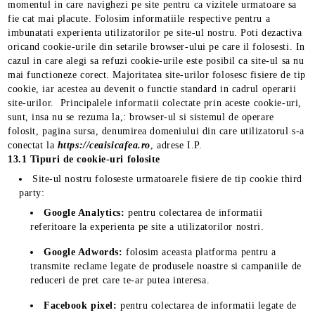
momentul in care navighezi pe site pentru ca vizitele urmatoare sa
fie cat mai placute. Folosim informatiile respective pentru a
imbunatati experienta utilizatorilor pe site-ul nostru. Poti dezactiva
oricand cookie-urile din setarile browser-ului pe care il folosesti. In
cazul in care alegi sa refuzi cookie-urile este posibil ca site-ul sa nu
mai functioneze corect. Majoritatea site-urilor folosesc fisiere de tip
cookie, iar acestea au devenit o functie standard in cadrul operarii
site-urilor. Principalele informatii colectate prin aceste cookie-uri,
sunt, insa nu se rezuma la,: browser-ul si sistemul de operare
folosit, pagina sursa, denumirea domeniului din care utilizatorul s-a
conectat la
https://ceaisicafea.ro
, adrese I.P.
13.1 Tipuri de cookie-uri folosite
Site-ul nostru foloseste urmatoarele fisiere de tip cookie third
party:
Google Analytics:
pentru colectarea de informatii
referitoare la experienta pe site a utilizatorilor nostri.
Google Adwords:
folosim aceasta platforma pentru a
transmite reclame legate de produsele noastre si campaniile de
reduceri de pret care te-ar putea interesa.
Facebook pixel:
pentru colectarea de informatii legate de