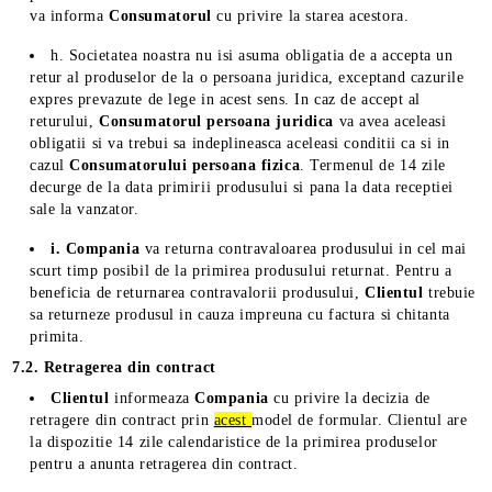
va informa
Consumatorul
cu privire la starea acestora.
h. Societatea noastra nu isi asuma obligatia de a accepta un
retur al produselor de la o persoana juridica, exceptand cazurile
expres prevazute de lege in acest sens. In caz de accept al
returului,
Consumatorul persoana juridica
va avea aceleasi
obligatii si va trebui sa indeplineasca aceleasi conditii ca si in
cazul
Consumatorului persoana fizica
. Termenul de 14 zile
decurge de la data primirii produsului si pana la data receptiei
sale la vanzator.
i. Compania
va returna contravaloarea produsului in cel mai
scurt timp posibil de la primirea produsului returnat. Pentru a
beneficia de returnarea contravalorii produsului,
Clientul
trebuie
sa returneze produsul in cauza impreuna cu factura si chitanta
primita.
7.2. Retragerea din contract
Clientul
informeaza
Compania
cu privire la decizia de
retragere din contract prin
acest
model de formular. Clientul are
la dispozitie 14 zile calendaristice de la primirea produselor
pentru a anunta retragerea din contract.