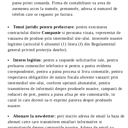
putea primi comanda. Firma de contabilitate va avea de
asemenea acces la numele, prenumele, adresa si numarul de
telefon care se regasesc pe factura.
Temei juridic pentru prelucrare:
pentru executarea
contractului dintre
Companie
si persoana vizata, reprezentat de
vanzarea de produse prin intermediul site-ului. interesele noastre
legitime (articolul 6 alineatul (1) litera (f) din Regulamentul
general privind protecția datelor).
Interes legitim:
pentru a raspunde solicitarilor tale, pentru
preluarea comenzilor telefonice si pentru a pastra evidenta
corespondentei, pentru a putea procesa si livra comenzile, pentru
respectarea obligatiilor de natura fiscala aferente vanzarii prin
intermediul site-ului, conform optiunii abonatului, pentru
transmiterea de informatii despre produsele noastre, campanii de
reduceri de pret, pentru a putea afisa pe site comentariile, in
cazul in care doresti sa-ti exprimi parerea despre produsele
noastre.
Abonare la newsletter:
poti inscrie adresa de email la baza de
abonati catre care transmitem emailuri informative si
promotionale despre campaniile noastre. Adresa de email va