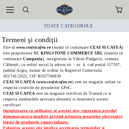
TOATE CATEGORIILE
Termeni şi condiţii
Site-ul
www.ceaisicafea.ro
(numit in continuare
CEAI SI CAFEA
)
este proprietatea
SC KINGSTONE COMMERCE SRL
(numita in
continuare
Compania
), inregistrata in Văleni-Podgoria, comuna
Călinești, cu sediul social la adresa str. - nr. 4, cod poștal 117207,
judetul Argeș, numar de ordine in Registrul Comertului
J03/741/2022, CIF RO37766830.
CEAI SI CAFEA
(
www.ceaisicafea.ro
) este un magazin online ce
respecta criteriile de preselectie GPeC.
CEAI SI CAFEA
este un magazin certificat de Trusted.ro si
respecta standardele necesare obtinerii si mentinerii acestei
certificari.
Inregistrarea ca utilizator al acestui site, reprezinta acordul
dumneavoastra implicit privind primirea mesajelor electronice
legate de produsele comercializate.
Folosirea acestui site implica acceptarea termenilor si