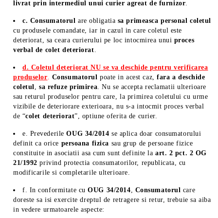
livrat prin intermediul unui curier agreat de furnizor
.
c. Consumatorul
are obligatia
sa primeasca personal coletul
cu produsele comandate, iar in cazul in care coletul este
deteriorat, sa ceara curierului pe loc intocmirea unui
proces
verbal de colet deteriorat
.
d. Coletul deteriorat NU se va deschide pentru verificarea
produselor
.
Consumatorul
poate in acest caz,
fara a deschide
coletul
,
sa refuze primirea
. Nu se accepta reclamatii ulterioare
sau returul produselor pentru care, la primirea coletului cu urme
vizibile de deteriorare exterioara, nu s-a intocmit proces verbal
de “
colet deteriorat
”, optiune oferita de curier.
e. Prevederile
OUG 34/2014
se aplica doar consumatorului
definit ca orice
persoana fizica
sau grup de persoane fizice
constituite in asociatii asa cum sunt definite la
art. 2 pct. 2 OG
21/1992
privind protectia consumatorilor, republicata, cu
modificarile si completarile ulterioare.
f. In conformitate cu
OUG 34/2014
,
Consumatorul
care
doreste sa isi exercite dreptul de retragere si retur, trebuie sa aiba
in vedere urmatoarele aspecte: