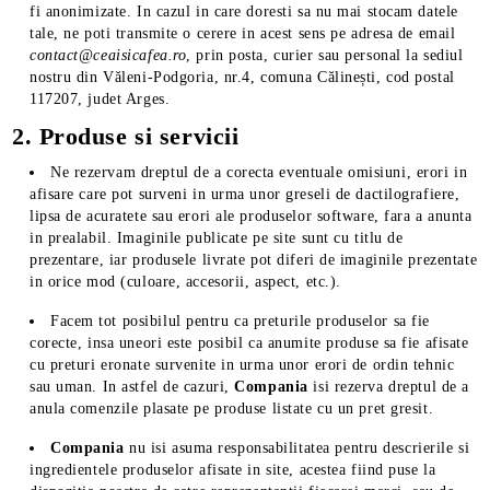
fi anonimizate. In cazul in care doresti sa nu mai stocam datele
tale, ne poti transmite o cerere in acest sens pe adresa de email
contact@ceaisicafea.ro
, prin posta, curier sau personal la sediul
nostru din Văleni-Podgoria, nr.4, comuna Călinești, cod postal
117207, judet Arges.
2. Produse si servicii
Ne rezervam dreptul de a corecta eventuale omisiuni, erori in
afisare care pot surveni in urma unor greseli de dactilografiere,
lipsa de acuratete sau erori ale produselor software, fara a anunta
in prealabil. Imaginile publicate pe site sunt cu titlu de
prezentare, iar produsele livrate pot diferi de imaginile prezentate
in orice mod (culoare, accesorii, aspect, etc.).
Facem tot posibilul pentru ca preturile produselor sa fie
corecte, insa uneori este posibil ca anumite produse sa fie afisate
cu preturi eronate survenite in urma unor erori de ordin tehnic
sau uman. In astfel de cazuri,
Compania
isi rezerva dreptul de a
anula comenzile plasate pe produse listate cu un pret gresit.
Compania
nu isi asuma responsabilitatea pentru descrierile si
ingredientele produselor afisate in site, acestea fiind puse la