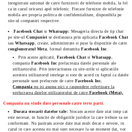
inregistrate automat de catre furnizorii de telefonie mobila, la fel
ca in cazul oricarui apel telefonic. Fiecare furnizor de telefonie
mobila are propria politica de confidentialitate, disponibila pe
site-ul companiei respective.
Facebook Chat
si
Whatsapp:
Mesageria directa de tip chat
pe site-ul
Companiei
se desfasoara prin aplicatia
Facebook Chat
sau
Whatsapp
, create, adiministrate si puse la dispozitie de catre
conglomeratul
Meta
, formal denumita
Facebook Inc
.
Prin aceste aplicatii,
Facebook Chat
si
Whatsapp
,
compania
Facebook Inc
prelucreaza datele personale ale
utilizatorului. Prin interactiunea cu site-urile si aplicatiile
acestora utilizatorul intelege si este de acord cu faptul ca datele
personale sunt prelucrate de catre
Facebook Inc.
Compania
nu isi asuma nici o raspundere referitoare la
prelucrarea datelor utilizatorului de catre
Facebook (Meta).
Compania nu vinde date personale catre terte parti.
Durata stocarii datelor tale:
Stocam aceste date atat timp cat
este necesar, in functie de obligatiile juridice la care trebuie sa ne
conformam. Nu pastram aceste date mai mult decat e nevoie, in
cazul in care acestea nu mai sunt necesare la un moment dat, vor