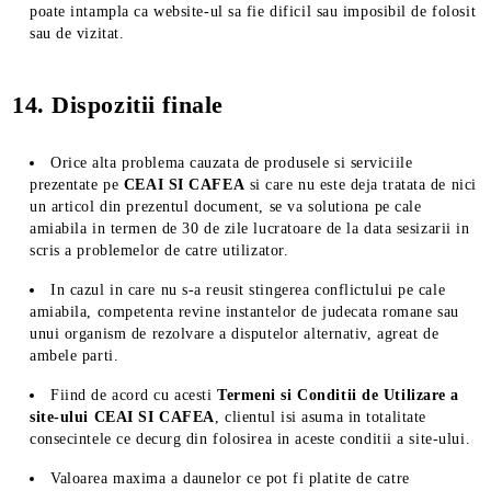
poate intampla ca website-ul sa fie dificil sau imposibil de folosit
sau de vizitat.
14. Dispozitii finale
Orice alta problema cauzata de produsele si serviciile
prezentate pe
CEAI SI CAFEA
si care nu este deja tratata de nici
un articol din prezentul document, se va solutiona pe cale
amiabila in termen de 30 de zile lucratoare de la data sesizarii in
scris a problemelor de catre utilizator.
In cazul in care nu s-a reusit stingerea conflictului pe cale
amiabila, competenta revine instantelor de judecata romane sau
unui organism de rezolvare a disputelor alternativ, agreat de
ambele parti.
Fiind de acord cu acesti
Termeni si Conditii de Utilizare a
site-ului CEAI SI CAFEA
, clientul isi asuma in totalitate
consecintele ce decurg din folosirea in aceste conditii a site-ului.
Valoarea maxima a daunelor ce pot fi platite de catre