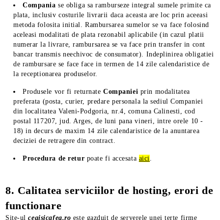
Compania
se obliga sa ramburseze integral sumele primite ca
plata, inclusiv costurile livrarii daca aceasta are loc prin aceeasi
metoda folosita initial. Rambursarea sumelor se va face folosind
aceleasi modalitati de plata rezonabil aplicabile (in cazul platii
numerar la livrare, rambursarea se va face prin transfer in cont
bancar transmis neechivoc de consumator). Indeplinirea obligatiei
de rambursare se face face in termen de 14 zile calendaristice de
la receptionarea produselor.
Produsele vor fi returnate
Companiei
prin modalitatea
preferata (posta, curier, predare personala la sediul Companiei
din localitatea Valeni-Podgoria, nr.4, comuna Calinesti, cod
postal 117207, jud. Arges, de luni pana vineri, intre orele 10 -
18) in decurs de maxim 14 zile calendaristice de la anuntarea
deciziei de retragere din contract.
Procedura de retur
poate fi accesata
aici
.
8. Calitatea serviciilor de hosting, erori de
functionare
Site-ul
ceaisicafea.ro
este gazduit de serverele unei terte firme