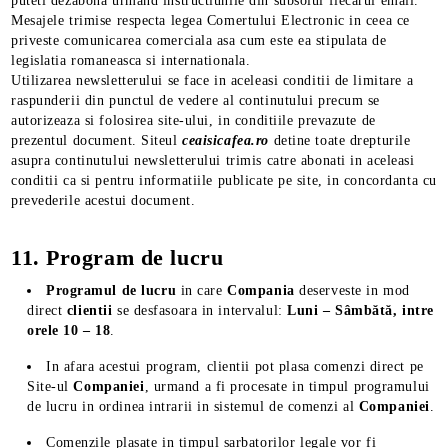
puteti dezabona urmand instructiunile din subsolul fiecarui email.
Mesajele trimise respecta legea Comertului Electronic in ceea ce
priveste comunicarea comerciala asa cum este ea stipulata de
legislatia romaneasca si internationala.
Utilizarea newsletterului se face in aceleasi conditii de limitare a
raspunderii din punctul de vedere al continutului precum se
autorizeaza si folosirea site-ului, in conditiile prevazute de
prezentul document. Siteul
ceaisicafea.ro
detine toate drepturile
asupra continutului newsletterului trimis catre abonati in aceleasi
conditii ca si pentru informatiile publicate pe site, in concordanta cu
prevederile acestui document.
11. Program de lucru
Programul de lucru
in care
Compania
deserveste in mod
direct
clientii
se desfasoara in intervalul:
Luni – Sâmbătă, intre
orele 10 – 18
.
In afara acestui program, clientii pot plasa comenzi direct pe
Site-ul
Companiei
, urmand a fi procesate in timpul programului
de lucru in ordinea intrarii in sistemul de comenzi al
Companiei
.
Comenzile plasate in timpul sarbatorilor legale vor fi