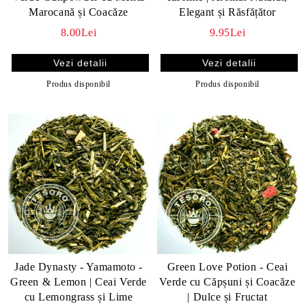
Marocană și Coacăze
Elegant și Răsfățător
8.00Lei
9.95Lei
Vezi detalii
Vezi detalii
Produs disponibil
Produs disponibil
Jade Dynasty - Yamamoto -
Green Love Potion - Ceai
Green & Lemon | Ceai Verde
Verde cu Căpșuni și Coacăze
cu Lemongrass și Lime
| Dulce și Fructat