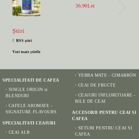
BENEFIC PENTRU SĂNĂTATE
36.90Lei
Știri
RSS știri
Vezi toate știrile
YERBA MATE - CIMARRÓN
SPECIALITATI DE CAFEA
CEAI DE FRUCTE
SINGLE ORIGIN si
CEAIURI INFLORITOARE -
BLENDURI
BILE DE CEAI
CAFELE AROMATE -
SIGNATURE FLAVOURS
ACCESORII PENTRU CEAI SI
CAFEA
SPECIALITATI CEAIURI
SETURI PENTRU CEAI SI
CEAI ALB
CAFEA