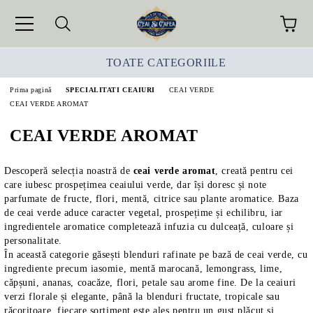
TOATE CATEGORIILE
Prima pagină
SPECIALITATI CEAIURI
CEAI VERDE
CEAI VERDE AROMAT
CEAI VERDE AROMAT
Descoperă selecția noastră de
ceai verde aromat
, creată pentru cei
care iubesc prospețimea ceaiului verde, dar își doresc și note
parfumate de fructe, flori, mentă, citrice sau plante aromatice. Baza
de ceai verde aduce caracter vegetal, prospețime și echilibru, iar
ingredientele aromatice completează infuzia cu dulceață, culoare și
personalitate.
În această categorie găsești blenduri rafinate pe bază de ceai verde, cu
ingrediente precum iasomie, mentă marocană, lemongrass, lime,
căpșuni, ananas, coacăze, flori, petale sau arome fine. De la ceaiuri
verzi florale și elegante, până la blenduri fructate, tropicale sau
răcoritoare, fiecare sortiment este ales pentru un gust plăcut și