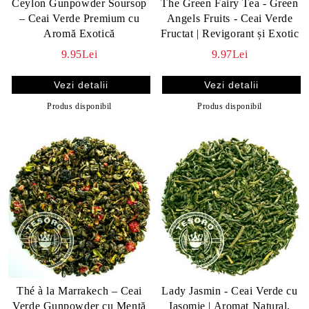
Ceylon Gunpowder Soursop
The Green Fairy Tea - Green
– Ceai Verde Premium cu
Angels Fruits - Ceai Verde
Aromă Exotică
Fructat | Revigorant și Exotic
9.95Lei
9.97Lei
Vezi detalii
Vezi detalii
Produs disponibil
Produs disponibil
Thé à la Marrakech – Ceai
Lady Jasmin - Ceai Verde cu
Verde Gunpowder cu Mentă
Iasomie | Aromat Natural,