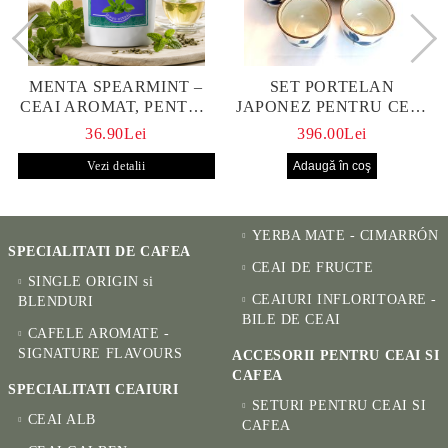
MENTA SPEARMINT –
SET PORTELAN
CEAI AROMAT, PENTRU
JAPONEZ PENTRU CEAI
CALM ȘI BENEFIC
HANAKO, CEAINIC SI 4
36.90Lei
396.00Lei
PENTRU SĂNĂTATE
CUPE PICTATE MANUAL
Vezi detalii
YERBA MATE - CIMARRÓN
SPECIALITATI DE CAFEA
CEAI DE FRUCTE
SINGLE ORIGIN si
CEAIURI INFLORITOARE -
BLENDURI
BILE DE CEAI
CAFELE AROMATE -
SIGNATURE FLAVOURS
ACCESORII PENTRU CEAI SI
CAFEA
SPECIALITATI CEAIURI
SETURI PENTRU CEAI SI
CEAI ALB
CAFEA