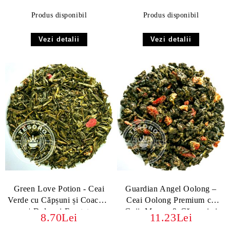
Produs disponibil
Produs disponibil
Vezi detalii
Vezi detalii
Green Love Potion - Ceai
Guardian Angel Oolong –
Verde cu Căpșuni și Coacăze
Ceai Oolong Premium cu
| Dulce și Fructat
Goji, Mango & Căpșuni si
8.70Lei
11.23Lei
Milky Oolong