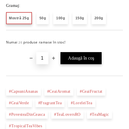
Gramaj:
Mostră 25g
50g
100g
150g
200g
Numai
produse ramase în stoc!
Îmi doresc
20
#CapsuniAnanas
#CeaiAromat
#CeaiFructat
#CeaiVerde
#FragrantTea
#LoreleiTea
#PovesteaDinCeasca
#TeaLoversRO
#TeaMagic
#TropicalTeaVibes