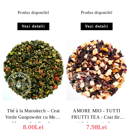
Produs disponibil
Produs disponibil
Vezi detalii
Vezi detalii
Thé à la Marrakech – Ceai
AMORE MIO - TUTTI
Verde Gunpowder cu Mentă
FRUTTI TEA - Ceai fără
Marocană și Coacăze
teină, fructat și vibrant
8.00Lei
7.98Lei