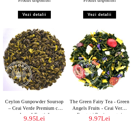
Produs disponibil
Produs disponibil
Vezi detalii
Vezi detalii
Ceylon Gunpowder Soursop
The Green Fairy Tea - Green
– Ceai Verde Premium cu
Angels Fruits - Ceai Verde
Aromă Exotică
Fructat | Revigorant și
9.95Lei
9.97Lei
Exotic