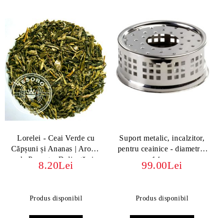
Lorelei - Ceai Verde cu
Suport metalic, incalzitor,
Căpșuni și Ananas | Aromă
pentru ceainice - diametrul
de Poveste, Delicată și
14 cm
8.20Lei
99.00Lei
Fructată
Produs disponibil
Produs disponibil