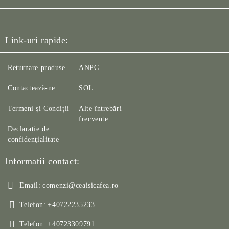
Link-uri rapide:
Returnare produse
ANPC
Contactează-ne
SOL
Termeni și Condiții
Alte întrebări
frecvente
Declarație de
confidenţialitate
Informatii contact:
Email:
comenzi@ceaisicafea.ro
Telefon:
+40722235233
Telefon:
+40723309791