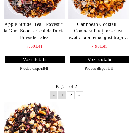
Apple Strudel Tea - Povestiri
Caribbean Cocktail –
la Gura Sobei - Ceai de fructe
Comoara Piraților - Ceai
Fireside Tales
exotic fără teină, gust tropical
și vibrant
7.50Lei
7.98Lei
Vezi detalii
Vezi detalii
Produs disponibil
Produs disponibil
Page 1 of 2
«
»
1
2