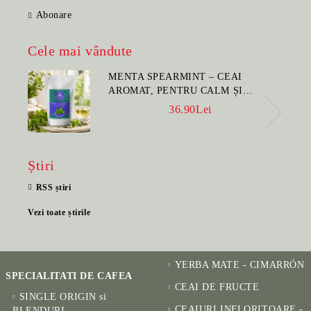
Abonare
Cele mai vândute
MENTA SPEARMINT – CEAI
AROMAT, PENTRU CALM ȘI
BENEFIC PENTRU SĂNĂTATE
36.90Lei
Știri
RSS știri
Vezi toate știrile
YERBA MATE - CIMARRÓN
SPECIALITATI DE CAFEA
CEAI DE FRUCTE
SINGLE ORIGIN si
CEAIURI INFLORITOARE -
BLENDURI