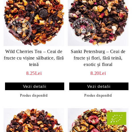
Wild Cherries Tea – Ceai de
Sankt Petersburg – Ceai de
fructe cu vișine sălbatice, fără
fructe și flori, fără teină,
teină
exotic și floral
8.25Lei
8.20Lei
Vezi detalii
Vezi detalii
Produs disponibil
Produs disponibil