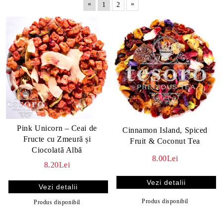
«
»
1
2
Pink Unicorn – Ceai de
Cinnamon Island, Spiced
Fructe cu Zmeură și
Fruit & Coconut Tea
Ciocolată Albă
8.00Lei
8.20Lei
Vezi detalii
Vezi detalii
Produs disponibil
Produs disponibil