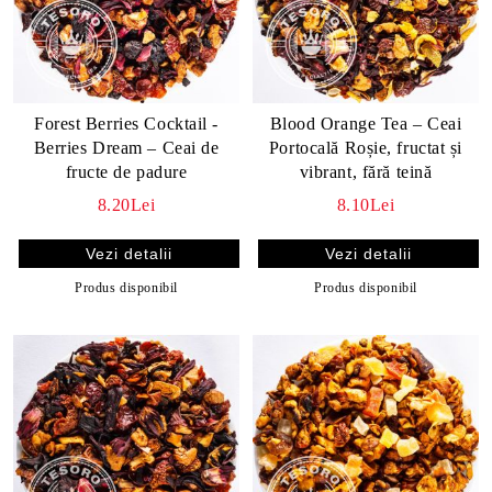
Forest Berries Cocktail -
Blood Orange Tea – Ceai
Berries Dream – Ceai de
Portocală Roșie, fructat și
fructe de padure
vibrant, fără teină
8.20Lei
8.10Lei
Vezi detalii
Vezi detalii
Produs disponibil
Produs disponibil