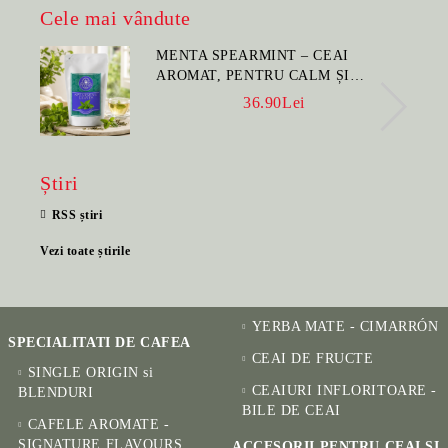
Cele mai vândute
MENTA SPEARMINT – CEAI
AROMAT, PENTRU CALM ȘI
BENEFIC PENTRU SĂNĂTATE
36.90Lei
Știri
RSS știri
Vezi toate știrile
YERBA MATE - CIMARRÓN
SPECIALITATI DE CAFEA
CEAI DE FRUCTE
SINGLE ORIGIN si
CEAIURI INFLORITOARE -
BLENDURI
BILE DE CEAI
CAFELE AROMATE -
SIGNATURE FLAVOURS
ACCESORII PENTRU CEAI SI