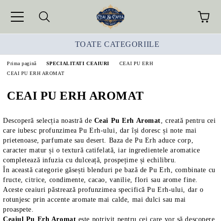
TOATE CATEGORIILE
Prima pagină
SPECIALITATI CEAIURI
CEAI PU ERH
CEAI PU ERH AROMAT
CEAI PU ERH AROMAT
Descoperă selecția noastră de
Ceai Pu Erh Aromat
, creată pentru cei
care iubesc profunzimea Pu Erh-ului, dar își doresc și note mai
prietenoase, parfumate sau desert. Baza de Pu Erh aduce corp,
caracter matur și o textură catifelată, iar ingredientele aromatice
completează infuzia cu dulceață, prospețime și echilibru.
În această categorie găsești blenduri pe bază de Pu Erh, combinate cu
fructe, citrice, condimente, cacao, vanilie, flori sau arome fine.
Aceste ceaiuri păstrează profunzimea specifică Pu Erh-ului, dar o
rotunjesc prin accente aromate mai calde, mai dulci sau mai
proaspete.
Ceaiul Pu Erh Aromat
este potrivit pentru cei care vor să descopere