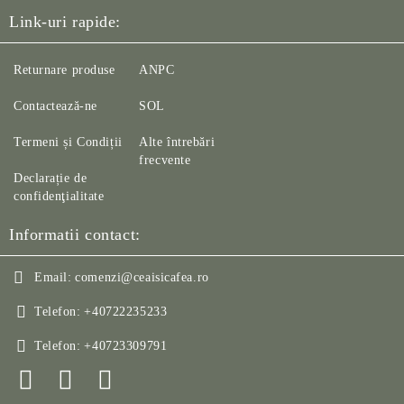
Link-uri rapide:
Returnare produse
ANPC
Contactează-ne
SOL
Termeni și Condiții
Alte întrebări
frecvente
Declarație de
confidenţialitate
Informatii contact:
Email:
comenzi@ceaisicafea.ro
Telefon:
+40722235233
Telefon:
+40723309791