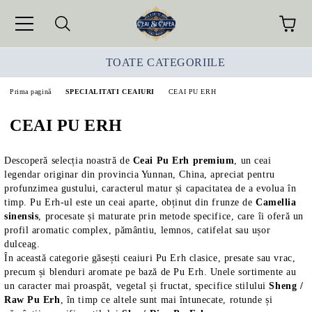
TOATE CATEGORIILE
Prima pagină
SPECIALITATI CEAIURI
CEAI PU ERH
CEAI PU ERH
Descoperă selecția noastră de
Ceai Pu Erh premium
, un ceai
legendar originar din provincia Yunnan, China, apreciat pentru
profunzimea gustului, caracterul matur și capacitatea de a evolua în
timp. Pu Erh-ul este un ceai aparte, obținut din frunze de
Camellia
sinensis
, procesate și maturate prin metode specifice, care îi oferă un
profil aromatic complex, pământiu, lemnos, catifelat sau ușor
dulceag.
În această categorie găsești ceaiuri Pu Erh clasice, presate sau vrac,
precum și blenduri aromate pe bază de Pu Erh. Unele sortimente au
un caracter mai proaspăt, vegetal și fructat, specifice stilului
Sheng /
Raw Pu Erh
, în timp ce altele sunt mai întunecate, rotunde și