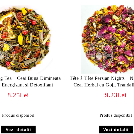
 Tea – Ceai Buna Dimineata -
Tête-à-Tête Persian Nights – N
 Energizant și Detoxifiant
Ceai Herbal cu Goji, Trandafir
Relaxare & Revigor
8.25Lei
9.23Lei
Produs disponibil
Produs disponibil
Vezi detalii
Vezi detalii