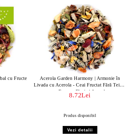
bal cu Fructe
Acerola Garden Harmony | Armonie în
Livada cu Acerola - Ceai Fructat Fără Teină,
cu Frunze, Flori și Acerola
8.72Lei
Produs disponibil
Vezi detalii