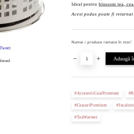
Ideal pentru
blossom tea, ceai
Acest podus poate fi returnat 
Numai
produse ramase în stoc!
2
Tweet
luează
#AccesoriiCeaiPremium
#B
#CeaiuriPremium
#Incalzit
#TeaWarmer