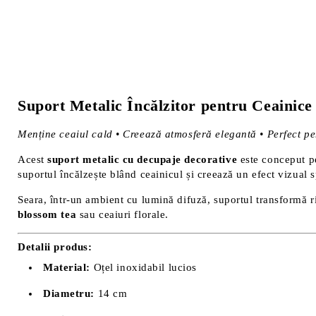
Suport Metalic Încălzitor pentru Ceainice
Menține ceaiul cald • Creează atmosferă elegantă • Perfect p
Acest
suport metalic cu decupaje decorative
este conceput pen
suportul încălzește blând ceainicul și creează un efect vizual 
Seara, într-un ambient cu lumină difuză, suportul transformă ri
blossom tea
sau ceaiuri florale.
Detalii produs:
Material:
Oțel inoxidabil lucios
Diametru:
14 cm