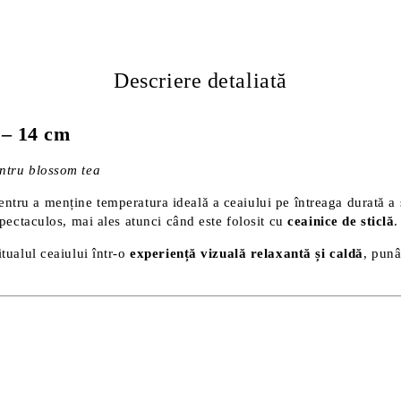
Descriere detaliată
 – 14 cm
entru blossom tea
tru a menține temperatura ideală a ceaiului pe întreaga durată a ser
spectaculos, mai ales atunci când este folosit cu
ceainice de sticlă
.
tualul ceaiului într-o
experiență vizuală relaxantă și caldă
, punâ