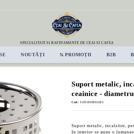
SPECIALITATI SI RAFINAMENTE DE CEAI SI CAFEA
SE
NOUTĂȚI
PROMOȚII
B2B
Suport metalic, inc
ceainice - diametr
Cod:
SAN18098SI1BU
Suport metalic, incalzitor, p
In interior se pune o lumanar