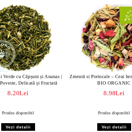
ai Verde cu Căpșuni și Ananas |
Zmeură si Portocale – Ceai her
oveste, Delicată și Fructată
BIO ORGANIC
8.20Lei
8.98Lei
Produs disponibil
Produs disponibil
Vezi detalii
Vezi detalii