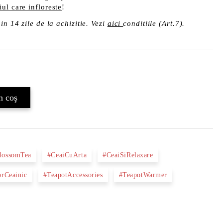
ul care infloreste
!
in 14 zile de la achizitie. Vezi
aici
conditiile (Art.7).
Îmi doresc
lossomTea
#CeaiCuArta
#CeaiSiRelaxare
orCeainic
#TeapotAccessories
#TeapotWarmer