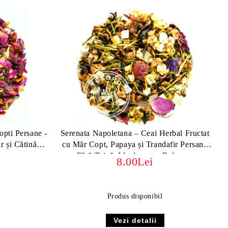
opti Persane -
Serenata Napoletana – Ceai Herbal Fructat
 și Cătină |
cu Măr Copt, Papaya și Trandafir Persan |
are
Fără Teină, Ideal pentru Relaxare
8.00Lei
Produs disponibil
Vezi detalii