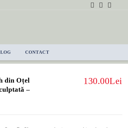
BLOG
CONTACT
130.00Lei
h din Oțel
ulptată –