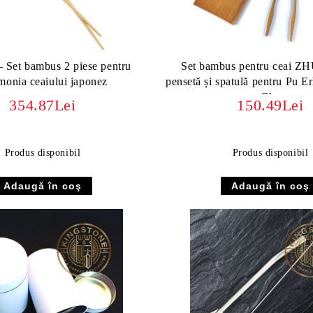
 Set bambus 2 piese pentru
Set bambus pentru ceai ZH
monia ceaiului japonez
pensetă și spatulă pentru Pu E
Cha
354.87Lei
150.49Lei
Produs disponibil
Produs disponibil