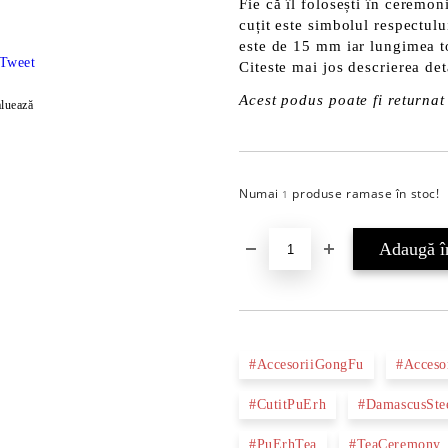
Fie că îl folosești în ceremo
cuțit este simbolul respectulu
este de 15 mm iar lungimea 
Tweet
Citeste mai jos descrierea det
Acest podus poate fi returnat 
luează
Numai
produse ramase în stoc!
1
#AccesoriiGongFu
#Acceso
#CutitPuErh
#DamascusSte
#PuErhTea
#TeaCeremony