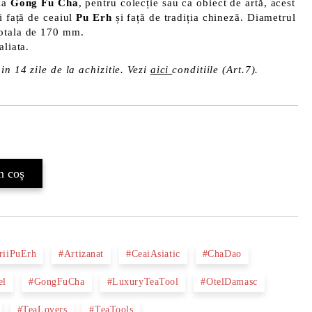
nia
Gong Fu Cha
, pentru colecție sau ca obiect de artă, acest
i față de ceaiul
Pu Erh
și față de tradiția chineză. Diametrul
totala de 170 mm.
aliata.
in 14 zile de la achizitie. Vezi
aici
conditiile (Art.7).
Îmi doresc
riiPuErh
#Artizanat
#CeaiAsiatic
#ChaDao
el
#GongFuCha
#LuxuryTeaTool
#OtelDamasc
#TeaLovers
#TeaTools