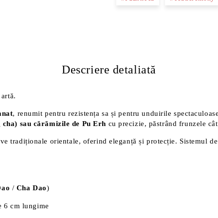
Descriere detaliată
artă.
anat
, renumit pentru rezistența sa și pentru unduirile spectaculoase
g cha) sau cărămizile de Pu Erh
cu precizie, păstrând frunzele cât
e tradiționale orientale, oferind eleganță și protecție. Sistemul d
Dao
/
Cha Dao
)
 de 6 cm lungime