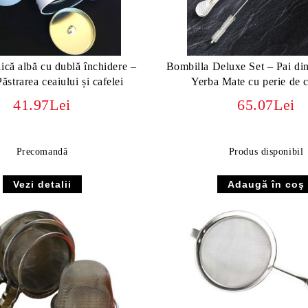
ică albă cu dublă închidere –
Bombilla Deluxe Set – Pai din
ăstrarea ceaiului și cafelei
Yerba Mate cu perie de c
41.97Lei
65.07Lei
Precomandă
Produs disponibil
Vezi detalii