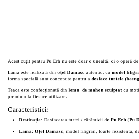
Acest cuțit pentru Pu Erh nu este doar o unealtă, ci o operă de 
Lama este realizată din
oțel Damasc
autentic, cu
model filigr
forma specială sunt concepute pentru a
desface turtele (been
Teaca este confecționată din
lemn de mahon sculptat
cu motiv
premium la fiecare utilizare.
Caracteristici:
Destinație:
Desfacerea turtei / cărămizii de
Pu Erh
(
Pu 
Lama:
Oțel Damasc
, model filigran, foarte rezistentă,