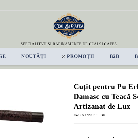
SPECIALITATI SI RAFINAMENTE DE CEAI SI CAFEA
SE
NOUTĂȚI
PROMOȚII
B2B
Cuțit pentru Pu Er
Damasc cu Teacă Sc
Artizanat de Lux
Cod:
SAN18115SIBU