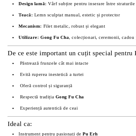
Design lamă:
Vârf subțire pentru inserare între straturile
Teacă:
Lemn sculptat manual, estetic și protector
Mecanism:
Filet metalic, robust și elegant
Utilizare:
Gong Fu Cha
, colecționari, ceremonii, cado
De ce este important un cuțit special pentru
Păstrează frunzele cât mai intacte
Evită ruperea inestetică a turtei
Oferă control și siguranță
Respectă tradiția
Gong Fu Cha
Experiență autentică de ceai
Ideal ca:
Instrument pentru pasionați de
Pu Erh