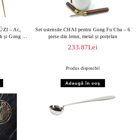
ÚZI – Ac,
Set ustensile CHAI pentru Gong Fu Cha – 6
rh și Gong Fu
piese din lemn, metal și porțelan
233.87Lei
Produs disponibil