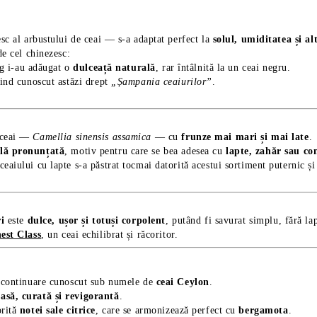
sc al arbustului de ceai — s-a adaptat perfect la
solul, umiditatea și a
de cel chinezesc:
ng i-au adăugat o
dulceață naturală
, rar întâlnită la un ceai negru.
iind cunoscut astăzi drept
„Șampania ceaiurilor”
.
 ceai —
Camellia sinensis assamica
— cu
frunze mai mari și mai late
.
lă pronunțată
, motiv pentru care se bea adesea cu
lapte, zahăr sau c
eaiului cu lapte s-a păstrat tocmai datorită acestui sortiment puternic și
ri
este
dulce, ușor și totuși corpolent
, putând fi savurat simplu, fără lap
est Class
, un ceai echilibrat și răcoritor.
n continuare cunoscut sub numele de
ceai Ceylon
.
să, curată și revigorantă
.
orită
notei sale citrice
, care se armonizează perfect cu
bergamota
.