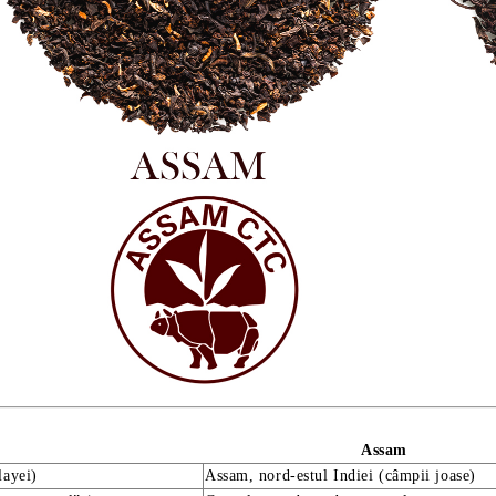
Assam
layei)
Assam, nord-estul Indiei (câmpii joase)