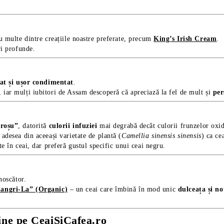
ru multe dintre creațiile noastre preferate, precum
King’s Irish Cream
.
ri profunde.
tat și ușor condimentat
.
 iar mulți iubitori de Assam descoperă că apreciază la fel de mult și
per
 roșu”
, datorită
culorii infuziei
mai degrabă decât culorii frunzelor oxid
 adesea din aceeași varietate de plantă (
Camellia sinensis sinensis
) ca ce
te în ceai, dar preferă gustul specific unui ceai negru.
noscător.
ngri-La” (Organic)
– un ceai care îmbină în mod unic
dulceața și no
ine pe
CeaiSiCafea.ro