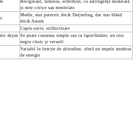
te
Revigorant, luminos, echilibrat, cu astringență moderată
și note citrice sau mentolate.
Mediu, mai puternic decât Darjeeling, dar mai blând
ic
decât Assam
Cupru-aurie, strălucitoare
 mic dejun
Se poate consuma simplu sau cu lapte/lămâie; un ceai
negru clasic și versatil
Variabil în funcție de altitudine, oferă un impuls moderat
de energie