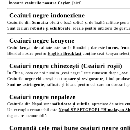
Încearcă
ceaiurile noastre Ceylon
[aici]
.
Ceaiuri negre indoneziene
Ceaiurile din
Sumatra
oferă o bază solidă și de înaltă calitate pent
Sunt ceaiuri
robuste și echilibrate
, ideale pentru iubitorii de gustu
Ceaiuri negre kenyene
Ceaiul kenyan de calitate este rar în România, dar este
intens, fruc
Blendul nostru pentru
English Breakfast
conține ceai kenyan select,
Ceaiuri negre chinezești (Ceaiuri roșii)
În China, ceea ce noi numim „ceai negru” este cunoscut drept
„ceai
Ceaiurile negre chinezești sunt
ușoare și revigorante
, fiind produse
Sunt
ne-astringente
, rafinate și ideale pentru cei care nu doresc lap
Ceaiuri negre nepaleze
Ceaiurile din Nepal sunt
sofisticate și subtile
, apreciate de orice cu
Un exemplu remarcabil este
Nepal SF SFTGFOP1 “Himalayan Sha
degustare memorabilă.
Comandă cele mai bune ceaiuri negre onl