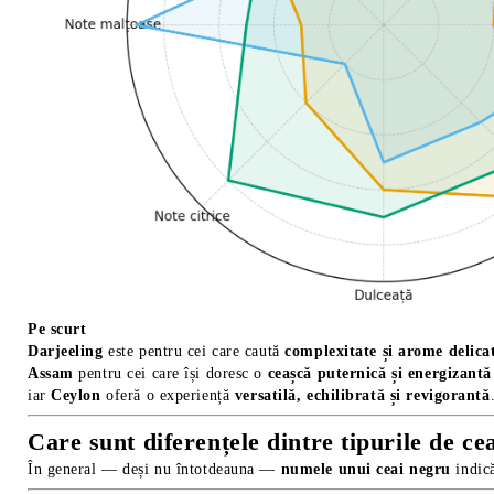
Pe scurt
Darjeeling
este pentru cei care caută
complexitate și arome delica
Assam
pentru cei care își doresc o
ceașcă puternică și energizantă
iar
Ceylon
oferă o experiență
versatilă, echilibrată și revigorantă
Care sunt diferențele dintre tipurile de ce
În general — deși nu întotdeauna —
numele unui ceai negru
indic