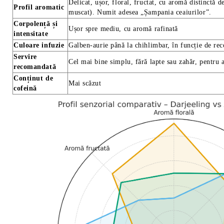
Delicat, ușor, floral, fructat, cu aromă distinctă 
Profil aromatic
muscat). Numit adesea „Șampania ceaiurilor”.
Corpolență și
Ușor spre mediu, cu aromă rafinată
intensitate
Culoare infuzie
Galben-aurie până la chihlimbar, în funcție de rec
Servire
Cel mai bine simplu, fără lapte sau zahăr, pentru 
recomandată
Conținut de
Mai scăzut
cofeină