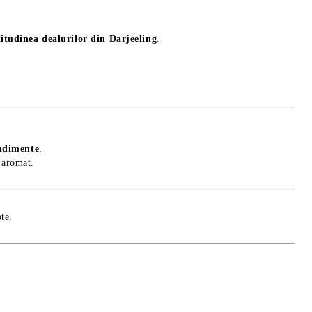
ltitudinea dealurilor din Darjeeling
.
ondimente
.
 aromat.
te.