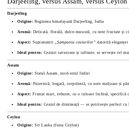
Darjeeling, versus Assam, versus Ceylon
Darjeeling
Origine:
Regiunea himalayană Darjeeling, India
Aromă:
Delicată, florală, dulce-muscată, cu note fructate și ci
Aspect:
Supranumit
„Șampania ceaiurilor”
datorită eleganței 
Ideal pentru:
Ceaiuri savuroase și rafinate; se servește cel ma
Assam
Origine:
Statul Assam, nord-estul Indiei
Aromă:
Puternică, bogată, corpolentă, cu note malțoase și pă
Aspect:
Frunze mari, robuste, cu o culoare închisă, specifică 
Ideal pentru:
Ceaiul de dimineață — se potrivește perfect cu l
Ceylon
Origine:
Sri Lanka (fosta Ceylon)