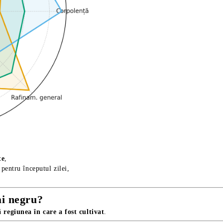
te
,
pentru începutul zilei,
.
ai negru?
ă
regiunea în care a fost cultivat
.