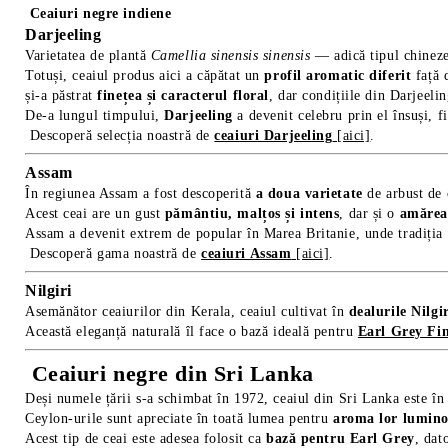
Ceaiuri negre indiene
Darjeeling
Varietatea de plantă
Camellia sinensis sinensis
— adică tipul chineze
Totuși, ceaiul produs aici a căpătat un
profil aromatic diferit
față 
și-a păstrat
finețea și caracterul floral
, dar condițiile din Darjeeli
De-a lungul timpului,
Darjeeling
a devenit celebru prin el însuși, f
Descoperă selecția noastră de
ceaiuri Darjeeling
[aici]
.
Assam
În regiunea Assam a fost descoperită
a doua varietate
de arbust de
Acest ceai are un gust
pământiu, malțos și intens
, dar și o
amărea
Assam a devenit extrem de popular în Marea Britanie, unde tradiția c
Descoperă gama noastră de
ceaiuri Assam
[aici]
.
Nilgiri
Asemănător ceaiurilor din Kerala, ceaiul cultivat în
dealurile Nilgi
Această eleganță naturală îl face o bază ideală pentru
Earl Grey Fin
Ceaiuri negre din Sri Lanka
Deși numele țării s-a schimbat în 1972, ceaiul din Sri Lanka este î
Ceylon-urile sunt apreciate în toată lumea pentru
aroma lor luminoa
Acest tip de ceai este adesea folosit ca
bază pentru Earl Grey
, dat