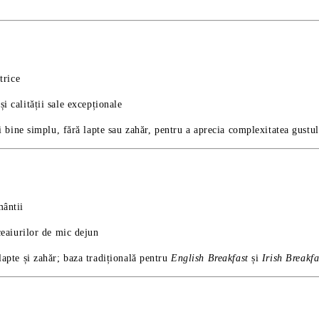
trice
și calității sale excepționale
i bine simplu, fără lapte sau zahăr, pentru a aprecia complexitatea gustul
mântii
ceaiurilor de mic dejun
apte și zahăr; baza tradițională pentru
English Breakfast
și
Irish Breakfa