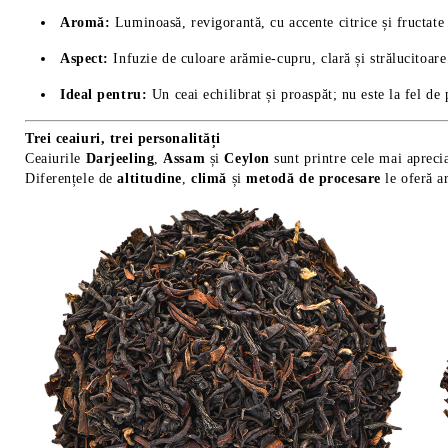
Aromă:
Luminoasă, revigorantă, cu accente citrice și fructate
Aspect:
Infuzie de culoare arămie-cupru, clară și strălucitoare
Ideal pentru:
Un ceai echilibrat și proaspăt; nu este la fel de
Trei ceaiuri, trei personalități
Ceaiurile
Darjeeling
,
Assam
și
Ceylon
sunt printre cele mai apreci
Diferențele de
altitudine
,
climă
și
metodă de procesare
le oferă ar