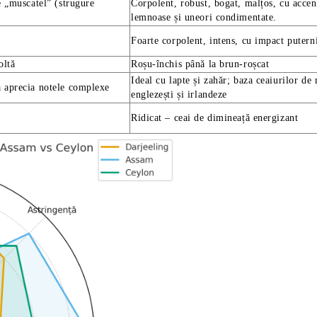
de „muscatel” (strugure
Corpolent, robust, bogat, malțos, cu accen
lemnoase și uneori condimentate.
Foarte corpolent, intens, cu impact putern
oltă
Roșu-închis până la brun-roșcat
Ideal cu lapte și zahăr; baza ceaiurilor de
a aprecia notele complexe
englezești și irlandeze
Ridicat – ceai de dimineață energizant