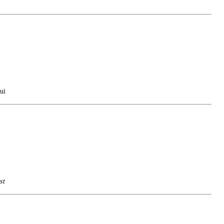
ui
st