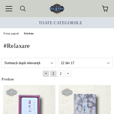
TOATE CATEGORIILE
Prima pagină
Etichete
#Relaxare
«
»
1
2
Produse