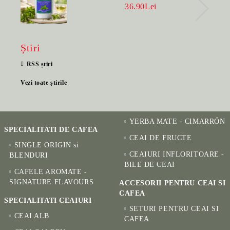
BENEFIC PENTRU SĂNĂTATE
36.90Lei
Știri
RSS știri
Vezi toate știrile
YERBA MATE - CIMARRÓN
SPECIALITATI DE CAFEA
CEAI DE FRUCTE
SINGLE ORIGIN si
CEAIURI INFLORITOARE -
BLENDURI
BILE DE CEAI
CAFELE AROMATE -
SIGNATURE FLAVOURS
ACCESORII PENTRU CEAI SI
CAFEA
SPECIALITATI CEAIURI
SETURI PENTRU CEAI SI
CEAI ALB
CAFEA