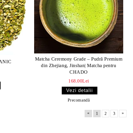
Matcha Ceremony Grade – Pudră Premium
GANIC
din Zhejiang, Jinshan| Matcha pentru
CHADO
168.00Lei
Vezi detalii
Precomandă
«
»
1
2
3