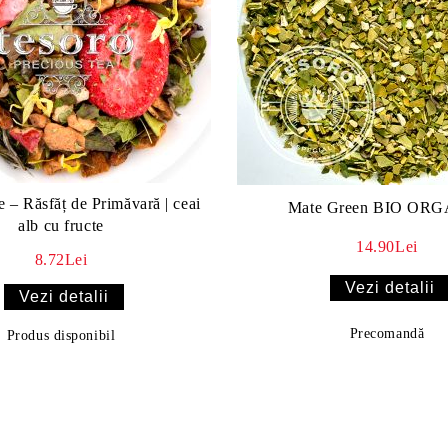
 – Răsfăț de Primăvară | ceai
Mate Green BIO OR
alb cu fructe
14.90Lei
8.72Lei
Vezi detalii
Vezi detalii
Precomandă
Produs disponibil