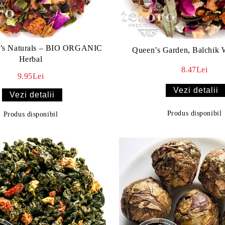
’s Naturals – BIO ORGANIC
Queen’s Garden, Balchik 
Herbal
8.47Lei
9.95Lei
Vezi detalii
Vezi detalii
Produs disponibil
Produs disponibil