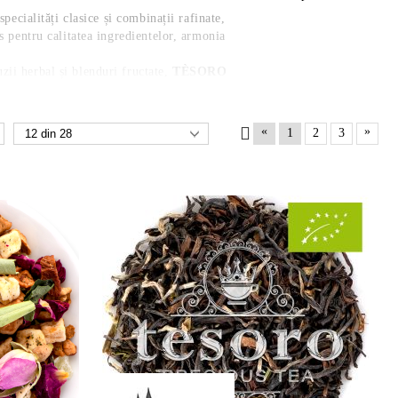
pecialități clasice și combinații rafinate,
es pentru calitatea ingredientelor, armonia
zii herbal și blenduri fructate,
TÈSORO
, parfum memorabil și infuzii care invită la
sc aromele cu poveste și pentru cei care cred
«
»
1
2
3