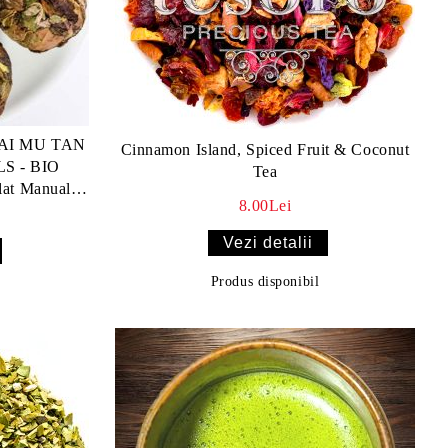
PAI MU TAN
Cinnamon Island, Spiced Fruit & Coconut
S - BIO
Tea
at Manual -
8.00Lei
Vezi detalii
Produs disponibil