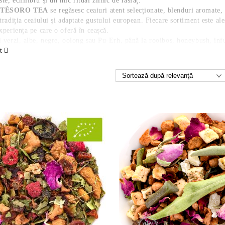
te, echilibru și un mic ritual zilnic de răsfăț.
e
TÈSORO TEA
se regăsesc ceaiuri atent selecționate, blenduri aromate, s
 tradiția ceaiului și adaptate gustului european. Fiecare sortiment este al
experiența pe care o oferă în ceașcă.
i verzi, albe, negre, oolong sau Pu-Erh, până la rooibos, honeybush, infu
t
cent pe plăcerea autentică a ceaiului: frunze bune, ingrediente frumoase
d pentru cei care apreciază ceaiul băut pe îndelete, pentru cei care iube
ualuri ale zilei pot fi, uneori, adevărate comori.
icafea.ro/category/214/specialitati-ceaiuri.html