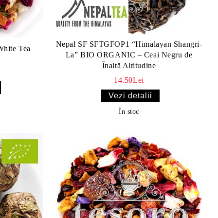
Nepal SF SFTGFOP1 “Himalayan Shangri-
White Tea
La” BIO ORGANIC – Ceai Negru de
Înaltă Altitudine
14.50Lei
Vezi detalii
În stoc