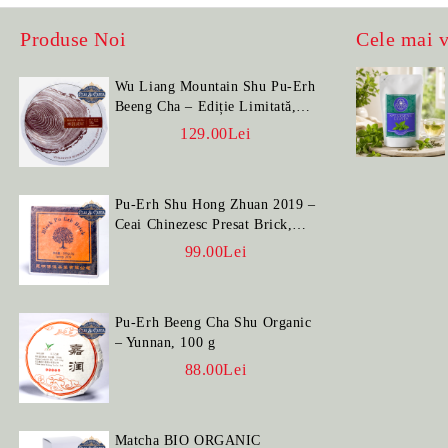
Produse Noi
Cele mai 
Wu Liang Mountain Shu Pu-Erh
Beeng Cha – Ediție Limitată,
100 g
129.00Lei
Pu-Erh Shu Hong Zhuan 2019 –
Ceai Chinezesc Presat Brick,
100 g
99.00Lei
Pu-Erh Beeng Cha Shu Organic
– Yunnan, 100 g
88.00Lei
Matcha BIO ORGANIC