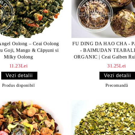
Angel Oolong – Ceai Oolong
FU DING DA HAO CHA - 
u Goji, Mango & Căpșuni si
- BAIMUDAN TEABALL
Milky Oolong
ORGANIC | Ceai Galben Rul
Maturat Natural
11.23Lei
31.25Lei
Vezi detalii
Vezi detalii
Produs disponibil
Precomandă