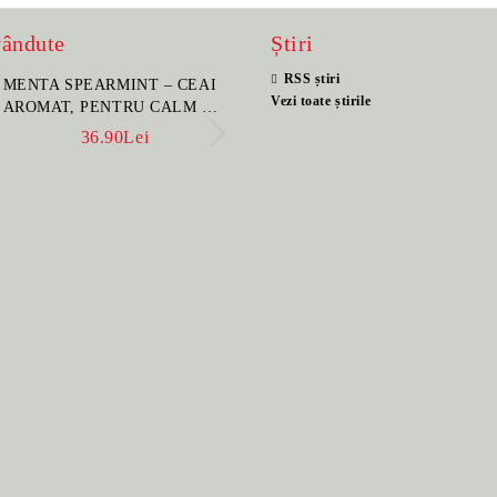
vândute
Știri
RSS știri
MENTA SPEARMINT – CEAI
SET PORTELAN JAP
Vezi toate știrile
AROMAT, PENTRU CALM ȘI
PENTRU CEAI HANA
BENEFIC PENTRU
CEAINIC SI 4 CUPE 
36.90Lei
396.00Lei
SĂNĂTATE
MANUAL