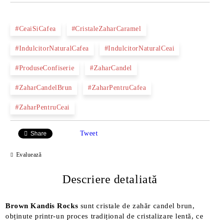
#CeaiSiCafea
#CristaleZaharCaramel
#IndulcitorNaturalCafea
#IndulcitorNaturalCeai
#ProduseConfiserie
#ZaharCandel
#ZaharCandelBrun
#ZaharPentruCafea
#ZaharPentruCeai
Tweet
Share
Evaluează
Descriere detaliată
Brown Kandis Rocks
sunt cristale de zahăr candel brun,
obținute printr-un proces tradițional de cristalizare lentă, ce