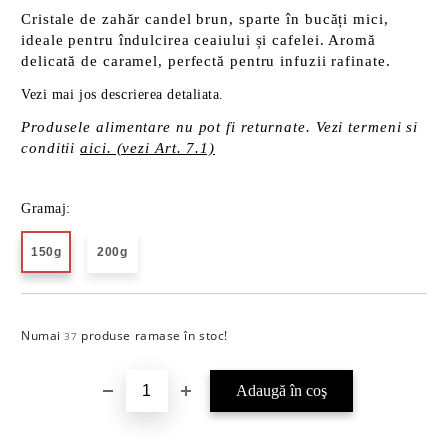
Cristale de zahăr candel brun, sparte în bucăți mici,
ideale pentru îndulcirea ceaiului și cafelei. Aromă
delicată de caramel, perfectă pentru infuzii rafinate.
Vezi mai jos descrierea detaliata.
Produsele alimentare nu pot fi returnate. Vezi termeni si
conditii
aici. (vezi Art. 7.1)
Gramaj:
150g
200g
Numai
produse ramase în stoc!
Îmi doresc
37