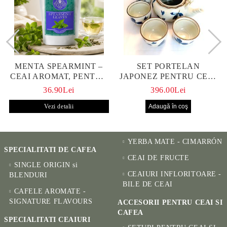
MENTA SPEARMINT –
SET PORTELAN
CEAI AROMAT, PENTRU
JAPONEZ PENTRU CEAI
CALM ȘI BENEFIC
HANAKO, CEAINIC SI 4
36.90Lei
396.00Lei
PENTRU SĂNĂTATE
CUPE PICTATE MANUAL
Vezi detalii
YERBA MATE - CIMARRÓN
SPECIALITATI DE CAFEA
CEAI DE FRUCTE
SINGLE ORIGIN si
CEAIURI INFLORITOARE -
BLENDURI
BILE DE CEAI
CAFELE AROMATE -
SIGNATURE FLAVOURS
ACCESORII PENTRU CEAI SI
CAFEA
SPECIALITATI CEAIURI