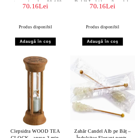
pentru ceai, volum 80-100g
Dublă Închidere, 3 modele
70.16Lei
70.16Lei
Produs disponibil
Produs disponibil
Clepsidra WOOD TEA
Zahăr Candel Alb pe Băț –
CLOCK - aprox.3 min.
Îndulcitor Elegant pentru