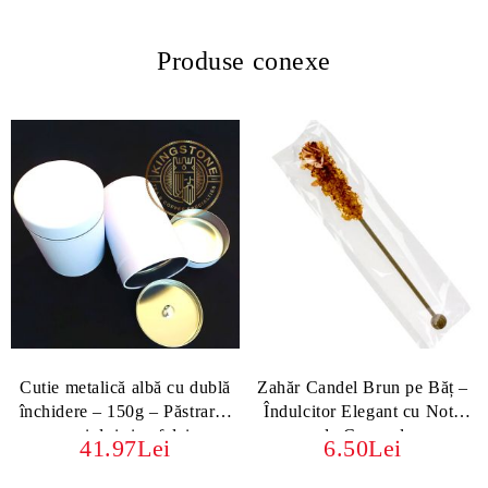
Produse conexe
Cutie metalică albă cu dublă
Zahăr Candel Brun pe Băț –
închidere – 150g – Păstrarea
Îndulcitor Elegant cu Note
ceaiului și cafelei
de Caramel
41.97Lei
6.50Lei