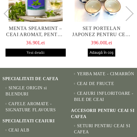
MENTA SPEARMINT –
SET PORTELAN
CEAI AROMAT, PENTRU
JAPONEZ PENTRU CEAI
CALM ȘI BENEFIC
HANAKO, CEAINIC SI 4
36.90Lei
396.00Lei
PENTRU SĂNĂTATE
CUPE PICTATE MANUAL
Vezi detalii
YERBA MATE - CIMARRÓN
SPECIALITATI DE CAFEA
CEAI DE FRUCTE
SINGLE ORIGIN si
CEAIURI INFLORITOARE -
BLENDURI
BILE DE CEAI
CAFELE AROMATE -
SIGNATURE FLAVOURS
ACCESORII PENTRU CEAI SI
CAFEA
SPECIALITATI CEAIURI
SETURI PENTRU CEAI SI
CEAI ALB
CAFEA