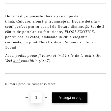
Două cești, o poveste florală și o clipă de
tihnă. Culoare, aromă și frumusețe în fiecare detaliu –
setul perfect pentru ceaiul de fiecare dimineață. Set de 2
cănițe de portelan cu farfurioare,
FLORI EXOTICE
,
pentru ceai si cafea, ambalate in cutie eleganta,
cartonata, cu print Flori Exotice. Volum canute: 2 x
180ml
Acest podus poate fi returnat in 14 zile de la achizitie.
Vezi
aici
conditiile (Art.7).
Numai
produse ramase în stoc!
Îmi doresc
2