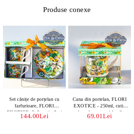
Produse conexe
Set cănițe de porțelan cu
Cana din portelan, FLORI
farfurioare, FLORI
EXOTICE - 250ml, cutie
EXOTICE, 2+2, cutie flori
cub cu fereastra si fundita
144.00Lei
69.01Lei
exotice - pentru ceai si cafea