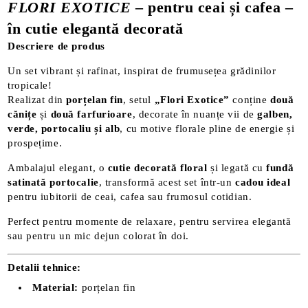
FLORI EXOTICE
– pentru ceai și cafea –
în cutie elegantă decorată
Descriere de produs
Un set vibrant și rafinat, inspirat de frumusețea grădinilor
tropicale!
Realizat din
porțelan fin
, setul
„Flori Exotice”
conține
două
cănițe
și
două farfurioare
, decorate în nuanțe vii de
galben,
verde, portocaliu și alb
, cu motive florale pline de energie și
prospețime.
Ambalajul elegant, o
cutie decorată floral
și legată cu
fundă
satinată portocalie
, transformă acest set într-un
cadou ideal
pentru iubitorii de ceai, cafea sau frumosul cotidian.
Perfect pentru momente de relaxare, pentru servirea elegantă
sau pentru un mic dejun colorat în doi.
Detalii tehnice:
Material:
porțelan fin