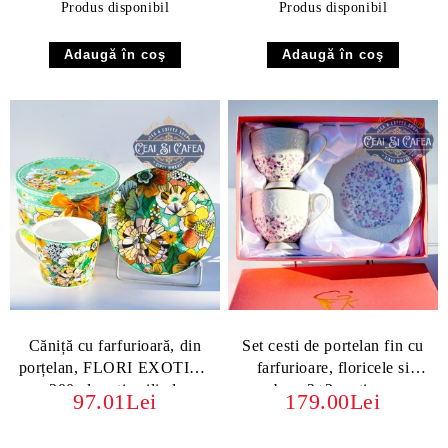
Produs disponibil
Produs disponibil
Căniță cu farfurioară, din
Set cesti de portelan fin cu
porțelan, FLORI EXOTICE
farfurioare, floricele si
- 200ml, cutie cilindru
embos, 2+2, cutie roz -
97.01Lei
179.00Lei
pentru ceai si cafea