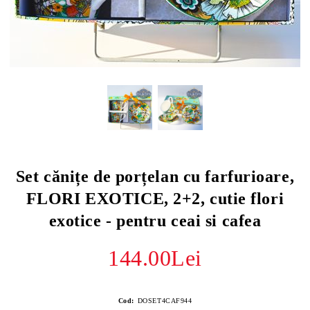
Set cănițe de porțelan cu farfurioare,
FLORI EXOTICE, 2+2, cutie flori
exotice - pentru ceai si cafea
144.00Lei
Cod:
DOSET4CAF944