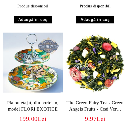
Produs disponibil
Produs disponibil
Platou etajat, din portelan,
The Green Fairy Tea - Green
model FLORI EXOTICE
Angels Fruits - Ceai Verde
Fructat | Revigorant și
199.00Lei
9.97Lei
Exotic