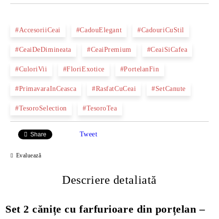
#AccesoriiCeai
#CadouElegant
#CadouriCuStil
#CeaiDeDimineata
#CeaiPremium
#CeaiSiCafea
#CuloriVii
#FloriExotice
#PortelanFin
#PrimavaraInCeasca
#RasfatCuCeai
#SetCanute
#TesoroSelection
#TesoroTea
Tweet
Share
Evaluează
Descriere detaliată
Set 2 cănițe cu farfurioare din porțelan –