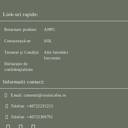
Link-uri rapide:
Returnare produse
ANPC
Contactează-ne
SOL
Termeni și Condiții
Alte întrebări
frecvente
Declarație de
confidenţialitate
Informatii contact:
Email:
comenzi@ceaisicafea.ro
Telefon:
+40722235233
Telefon:
+40723309791