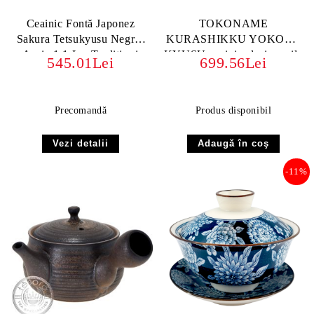
Ceainic Fontă Japonez
TOKONAME
Sakura Tetsukyusu Negru-
KURASHIKKU YOKODE
Auriu 1.1 L – Tradiție și
KYUSU ceainic clasic argila
545.01Lei
699.56Lei
Eleganță Niponă
JAPONIA
Precomandă
Produs disponibil
Vezi detalii
-11%