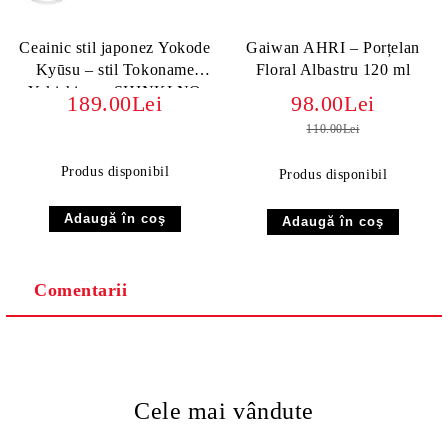
Ceainic stil japonez Yokode
Gaiwan AHRI – Porțelan
Kyūsu – stil Tokoname
Floral Albastru 120 ml
Yakishime - SHINKI NO
189.00Lei
98.00Lei
KAGAYAKI (Stralucirea
110.00Lei
Zorilor)
Produs disponibil
Produs disponibil
Comentarii
Cele mai vândute