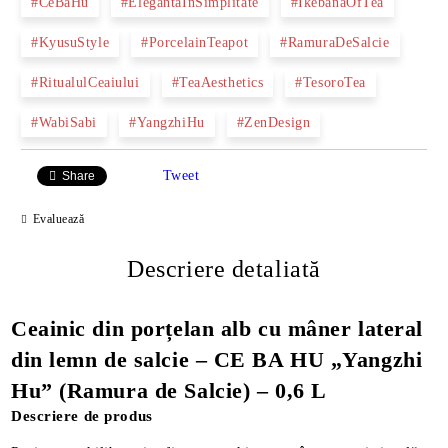
#CeBaHu
#ElegantaInSimplitate
#IkebanaOfTea
#KyusuStyle
#PorcelainTeapot
#RamuraDeSalcie
#RitualulCeaiului
#TeaAesthetics
#TesoroTea
#WabiSabi
#YangzhiHu
#ZenDesign
Tweet
Share
Evaluează
Descriere detaliată
Ceainic din porțelan alb cu mâner lateral
din lemn de salcie – CE BA HU „Yangzhi
Hu” (Ramura de Salcie) – 0,6 L
Descriere de produs