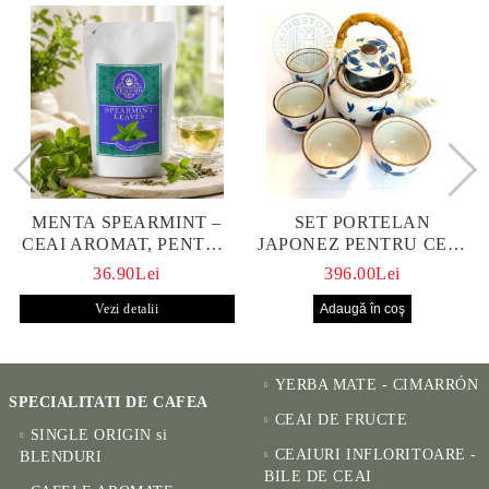
MENTA SPEARMINT –
SET PORTELAN
CEAI AROMAT, PENTRU
JAPONEZ PENTRU CEAI
CALM ȘI BENEFIC
HANAKO, CEAINIC SI 4
36.90Lei
396.00Lei
PENTRU SĂNĂTATE
CUPE PICTATE MANUAL
Vezi detalii
YERBA MATE - CIMARRÓN
SPECIALITATI DE CAFEA
CEAI DE FRUCTE
SINGLE ORIGIN si
CEAIURI INFLORITOARE -
BLENDURI
BILE DE CEAI