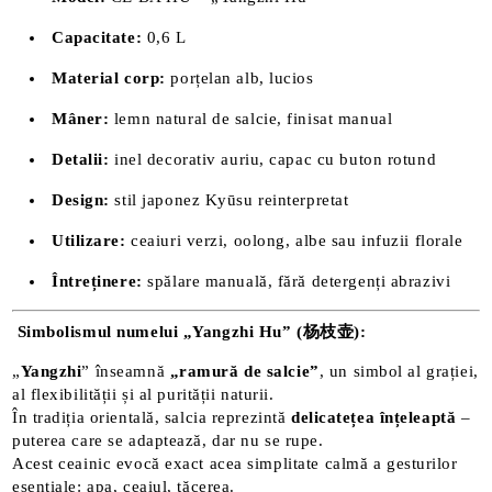
Capacitate:
0,6 L
Material corp:
porțelan alb, lucios
Mâner:
lemn natural de salcie, finisat manual
Detalii:
inel decorativ auriu, capac cu buton rotund
Design:
stil japonez Kyūsu reinterpretat
Utilizare:
ceaiuri verzi, oolong, albe sau infuzii florale
Întreținere:
spălare manuală, fără detergenți abrazivi
Simbolismul numelui „Yangzhi Hu” (杨枝壶):
„
Yangzhi
” înseamnă
„ramură de salcie”
, un simbol al grației,
al flexibilității și al purității naturii.
În tradiția orientală, salcia reprezintă
delicatețea înțeleaptă
–
puterea care se adaptează, dar nu se rupe.
Acest ceainic evocă exact acea simplitate calmă a gesturilor
esențiale: apa, ceaiul, tăcerea.