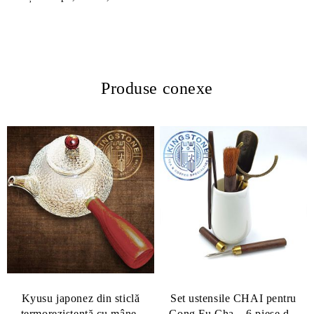
Produse conexe
Kyusu japonez din sticlă
Set ustensile CHAI pentru
termorezistentă cu mâner
Gong Fu Cha – 6 piese din