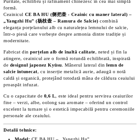
Puritate, echilibru și rafinament chinezesc în cea mai simplă
formă.
Ceainicul
CE BA HU (
侧把壶 -
Ceainic cu maner lateral) –
„Yangzhi Hu” (杨枝壶 – Ramura de Salcie)
combină
eleganța porțelanului alb cu naturalețea lemnului de salcie,
într-o piesă care vorbește despre armonia dintre tradiție și
modernitate.
Fabricat din
porțelan alb de înaltă calitate
, neted și fin la
atingere, ceainicul are o formă rotundă echilibrată, inspirată
de
designul japonez Kyūsu
. Mânerul lateral din
lemn de
salcie întunecat
, cu inserție metalică aurie, adaugă o notă
caldă și organică, protejând totodată mâna de căldura ceaiului
proaspăt infuzat.
Cu o capacitate de
0,6 L
, este ideal pentru servirea ceaiurilor
fine – verzi, albe, oolong sau aromate – oferind un control
excelent la turnare și o estetică impecabilă pentru ceremoniile
personale ale ceaiului.
Detalii tehnice:
Model:
CE BA HU – „Yangzhi Hu”