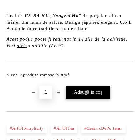
Ceainic
CE BA HU
„
Yangzhi Hu
” de porțelan alb cu
mâner din lemn de salcie. Design japonez elegant, 0,6 L.
Armonie între tradiție și modernitate.
Acest podus poate fi returnat in 14 zile de la achizitie.
Vezi
aici
conditiile (Art.7).
Numai
produse ramase în stoc!
Îmi doresc
2
#ArtOfSimplicity
#ArtOfTea
#CeainicDePortelan