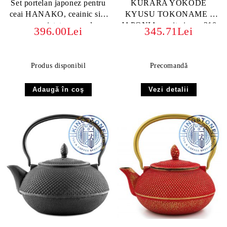
Set portelan japonez pentru
KURARA YOKODE
ceai HANAKO, ceainic si 4
KYUSU TOKONAME -
cupe pictate manual
JAPONIA cu sita inox, 210
396.00Lei
345.71Lei
ml
Produs disponibil
Precomandă
Vezi detalii