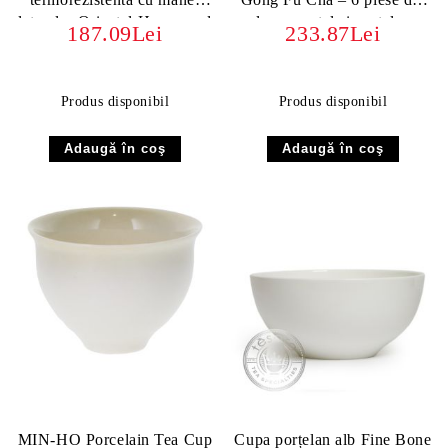
lateral – Oriental Hammered
lemn, metal și porțelan
187.09Lei
233.87Lei
Glass 300 ml
Produs disponibil
Produs disponibil
MIN-HO Porcelain Tea Cup
Cupa porțelan alb Fine Bone