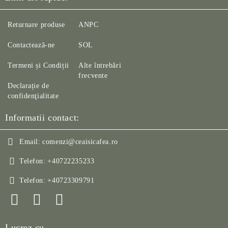
Returnare produse
ANPC
Contactează-ne
SOL
Termeni și Condiții
Alte întrebări
frecvente
Declarație de
confidenţialitate
Informatii contact:
Email:
comenzi@ceaisicafea.ro
Telefon:
+40722235233
Telefon:
+40723309791
Lucrez cu