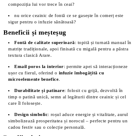
compoziția lui vor trece în ceai?
nu orice ceainic de fontă ce se gasește în comerț este
sigur pentru o infuzie sănătoasă?
Beneficii și meșteșug
Fontă de calitate superioară
: topită și turnată manual în
matrițe tradiționale, apoi finisată cu migală pentru a păstra
textura clasică Arare.
Email poros la interior
: permite apei să interacționeze
ușor cu fierul, oferind o
infuzie îmbogățită cu
microelemente benefice
.
Durabilitate și patinare
: folosit cu grijă, dezvoltă în
timp o patină unică, semn al legăturii dintre ceainic și cel
care îl folosește.
Design simbolic
: roșul aduce energie și vitalitate, aurul
simbolizează prosperitatea și norocul – perfecte pentru un
cadou festiv sau o colecție personală.