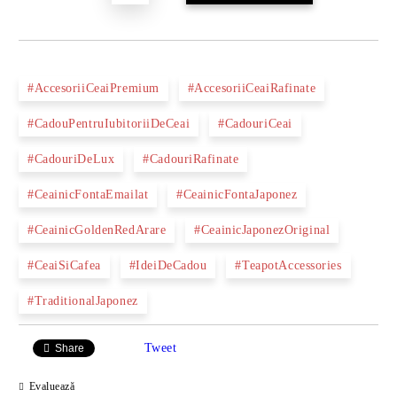
#AccesoriiCeaiPremium
#AccesoriiCeaiRafinate
#CadouPentruIubitoriiDeCeai
#CadouriCeai
#CadouriDeLux
#CadouriRafinate
#CeainicFontaEmailat
#CeainicFontaJaponez
#CeainicGoldenRedArare
#CeainicJaponezOriginal
#CeaiSiCafea
#IdeiDeCadou
#TeapotAccessories
#TraditionalJaponez
Tweet
Share
Evaluează