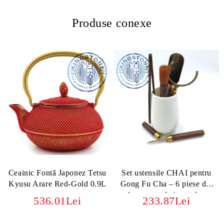
Produse conexe
Ceainic Fontă Japonez Tetsu
Set ustensile CHAI pentru
Kyusu Arare Red-Gold 0.9L
Gong Fu Cha – 6 piese din
lemn, metal și porțelan
536.01Lei
233.87Lei