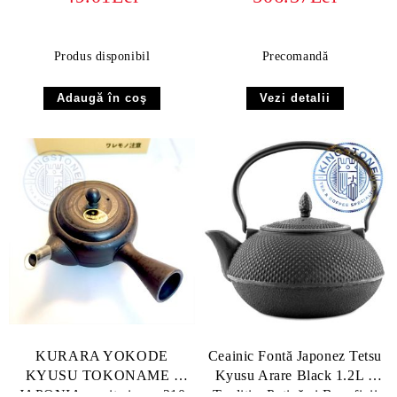
Produs disponibil
Precomandă
Vezi detalii
KURARA YOKODE
Ceainic Fontă Japonez Tetsu
KYUSU TOKONAME -
Kyusu Arare Black 1.2L –
JAPONIA cu sita inox, 210
Tradiție, Patină și Beneficii