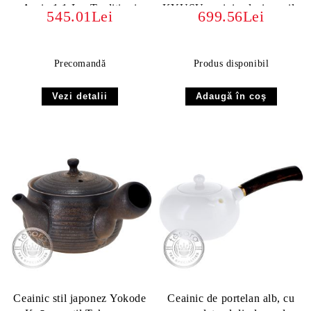
Auriu 1.1 L – Tradiție și
KYUSU ceainic clasic argila
545.01Lei
699.56Lei
Eleganță Niponă
JAPONIA
Precomandă
Produs disponibil
Vezi detalii
Ceainic stil japonez Yokode
Ceainic de portelan alb, cu