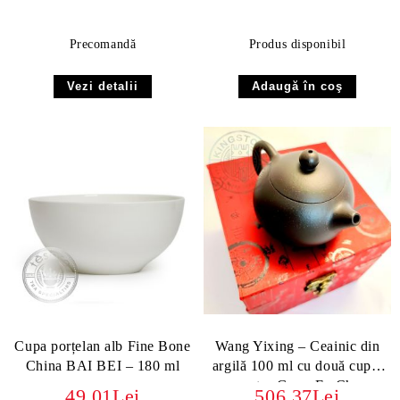
Precomandă
Produs disponibil
Vezi detalii
Cupa porțelan alb Fine Bone
Wang Yixing – Ceainic din
China BAI BEI – 180 ml
argilă 100 ml cu două cupe,
pentru Gong Fu Cha
49.01Lei
506.37Lei