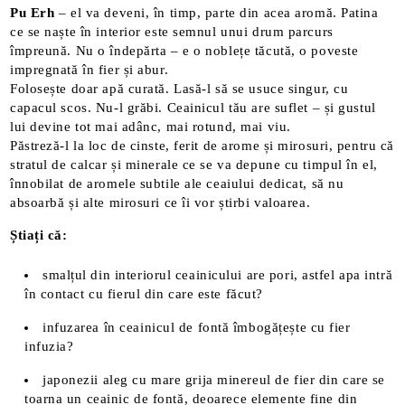
Pu Erh
– el va deveni, în timp, parte din acea aromă. Patina
ce se naște în interior este semnul unui drum parcurs
împreună. Nu o îndepărta – e o noblețe tăcută, o poveste
impregnată în fier și abur.
Folosește doar apă curată. Lasă-l să se usuce singur, cu
capacul scos. Nu-l grăbi. Ceainicul tău are suflet – și gustul
lui devine tot mai adânc, mai rotund, mai viu.
Păstreză-l la loc de cinste, ferit de arome și mirosuri, pentru că
stratul de calcar și minerale ce se va depune cu timpul în el,
înnobilat de aromele subtile ale ceaiului dedicat, să nu
absoarbă și alte mirosuri ce îi vor știrbi valoarea.
Știați că:
smalțul din interiorul ceainicului are pori, astfel apa intră
în contact cu fierul din care este făcut?
infuzarea în ceainicul de fontă îmbogățește cu fier
infuzia?
japonezii aleg cu mare grija minereul de fier din care se
toarna un ceainic de fontă, deoarece elemente fine din