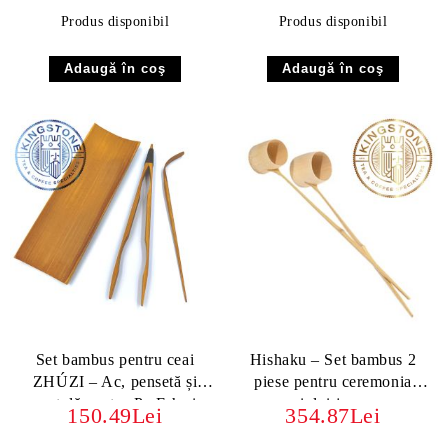
Produs disponibil
Produs disponibil
Set bambus pentru ceai
Hishaku – Set bambus 2
ZHÚZI – Ac, pensetă și
piese pentru ceremonia
spatulă pentru Pu Erh și
ceaiului japonez
150.49Lei
354.87Lei
Gong Fu Cha