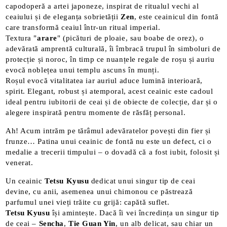
capodoperă a artei japoneze, inspirat de ritualul vechi al
ceaiului și de eleganța sobrietății
Zen
, este ceainicul din fontă
care transformă ceaiul într-un ritual imperial.
Textura "
arare
" (picături de ploaie, sau boabe de orez), o
adevărată amprentă culturală, îi îmbracă trupul în simboluri de
protecție și noroc, în timp ce nuanțele regale de roșu și auriu
evocă noblețea unui templu ascuns în munți.
Roșul evocă vitalitatea iar auriul aduce lumină interioară,
spirit. Elegant, robust și atemporal, acest ceainic este cadoul
ideal pentru iubitorii de ceai și de obiecte de colecție, dar și o
alegere inspirată pentru momente de răsfăț personal.
Ah! Acum intrăm pe tărâmul adevăratelor povești din fier și
frunze… Patina unui ceainic de fontă nu este un defect, ci o
medalie a trecerii timpului – o dovadă că a fost iubit, folosit și
venerat.
Un ceainic
Tetsu Kyusu
dedicat unui singur tip de ceai
devine, cu anii, asemenea unui chimonou ce păstrează
parfumul unei vieți trăite cu grijă: capătă suflet.
Tetsu Kyusu
își amintește. Dacă îi vei încredința un singur tip
de ceai –
Sencha
,
Tie Guan Yin
, un alb delicat, sau chiar un