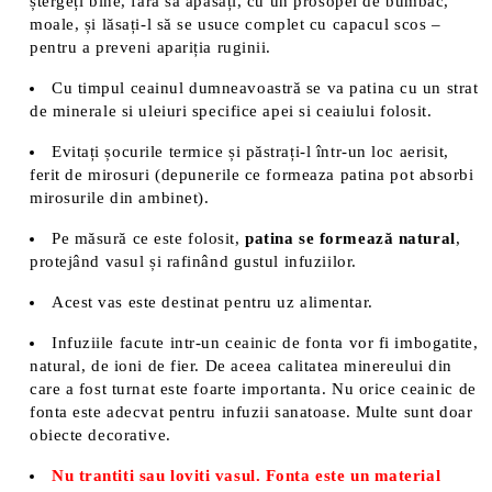
ștergeți bine, fără să apăsați, cu un prosopel de bumbac,
moale, și lăsați-l să se usuce complet cu capacul scos –
pentru a preveni apariția ruginii.
Cu timpul ceainul dumneavoastră se va patina cu un strat
de minerale si uleiuri specifice apei si ceaiului folosit.
Evitați șocurile termice și păstrați-l într-un loc aerisit,
ferit de mirosuri (depunerile ce formeaza patina pot absorbi
mirosurile din ambinet).
Pe măsură ce este folosit,
patina se formează natural
,
protejând vasul și rafinând gustul infuziilor.
Acest vas este destinat pentru uz alimentar.
Infuziile facute intr-un ceainic de fonta vor fi imbogatite,
natural, de ioni de fier. De aceea calitatea minereului din
care a fost turnat este foarte importanta. Nu orice ceainic de
fonta este adecvat pentru infuzii sanatoase. Multe sunt doar
obiecte decorative.
Nu trantiti sau loviti vasul. Fonta este un material