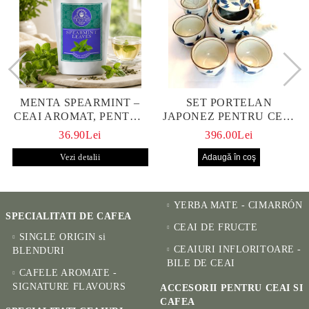
MENTA SPEARMINT –
SET PORTELAN
CEAI AROMAT, PENTRU
JAPONEZ PENTRU CEAI
CALM ȘI BENEFIC
HANAKO, CEAINIC SI 4
36.90Lei
396.00Lei
PENTRU SĂNĂTATE
CUPE PICTATE MANUAL
Vezi detalii
YERBA MATE - CIMARRÓN
SPECIALITATI DE CAFEA
CEAI DE FRUCTE
SINGLE ORIGIN si
CEAIURI INFLORITOARE -
BLENDURI
BILE DE CEAI
CAFELE AROMATE -
SIGNATURE FLAVOURS
ACCESORII PENTRU CEAI SI
CAFEA