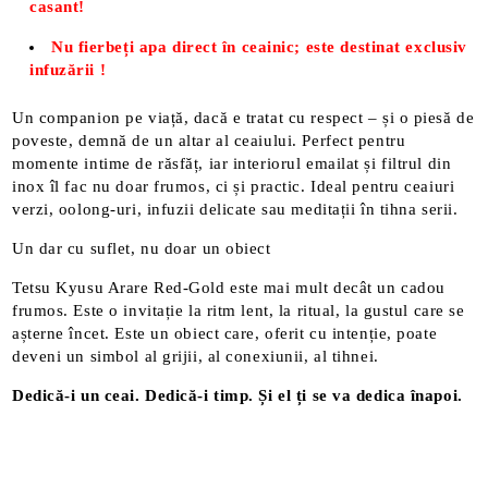
casant!
Nu fierbeți apa direct în ceainic; este destinat exclusiv
infuzării !
Un companion pe viață, dacă e tratat cu respect – și o piesă de
poveste, demnă de un altar al ceaiului. Perfect pentru
momente intime de răsfăț, iar interiorul emailat și filtrul din
inox îl fac nu doar frumos, ci și practic. Ideal pentru ceaiuri
verzi, oolong-uri, infuzii delicate sau meditații în tihna serii.
Un dar cu suflet, nu doar un obiect
Tetsu Kyusu Arare Red-Gold este mai mult decât un cadou
frumos. Este o invitație la ritm lent, la ritual, la gustul care se
așterne încet. Este un obiect care, oferit cu intenție, poate
deveni un simbol al grijii, al conexiunii, al tihnei.
Dedică-i un ceai. Dedică-i timp. Și el ți se va dedica înapoi.