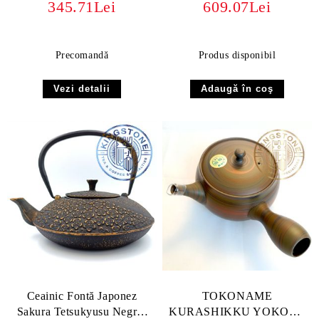
345.71Lei
609.07Lei
ml
Precomandă
Produs disponibil
Vezi detalii
Ceainic Fontă Japonez
TOKONAME
Sakura Tetsukyusu Negru-
KURASHIKKU YOKODE