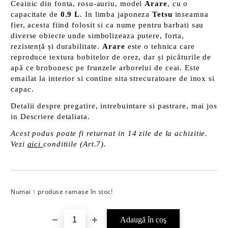
Ceainic din fonta, rosu-auriu, model
Arare
, cu o
capacitate de
0.9 L
. In limba japoneza
Tetsu
inseamna
fier, acesta fiind folosit si ca nume pentru barbati sau
diverse obiecte unde simbolizeaza putere, forta,
rezistență și durabilitate.
Arare
este o tehnica care
reproduce textura bobitelor de orez, dar și picăturile de
apă ce brobonesc pe frunzele arborelui de ceai. Este
emailat la interior si contine sita strecuratoare de inox si
capac.
Detalii despre pregatire, intrebuintare si pastrare, mai jos
in Descriere detaliata.
Acest podus poate fi returnat in 14 zile de la achizitie.
Vezi
aici
conditiile (Art.7).
Numai
produse ramase în stoc!
Îmi doresc
1