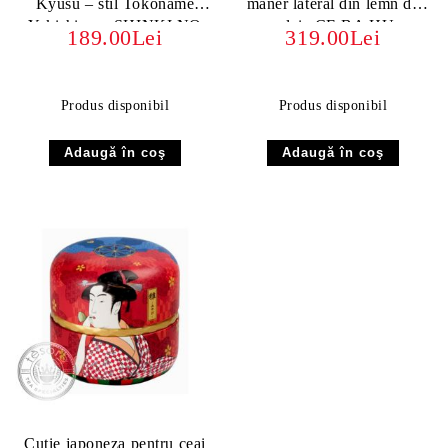
Kyūsu – stil Tokoname
maner lateral din lemn de
Yakishime - SHINKI NO
salcie CE BA HU
189.00Lei
319.00Lei
KAGAYAKI (Stralucirea
YANGZHI HU, vol. 0.6L
Zorilor)
Produs disponibil
Produs disponibil
Cutie japoneza pentru ceai