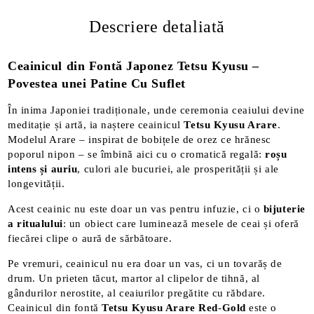
Descriere detaliată
Ceainicul din Fontă Japonez Tetsu Kyusu –
Povestea unei Patine Cu Suflet
În inima Japoniei tradiționale, unde ceremonia ceaiului devine
meditație și artă, ia naștere ceainicul
Tetsu Kyusu Arare
.
Modelul Arare – inspirat de bobițele de orez ce hrănesc
poporul nipon – se îmbină aici cu o cromatică regală:
roșu
intens și auriu
, culori ale bucuriei, ale prosperității și ale
longevității.
Acest ceainic nu este doar un vas pentru infuzie, ci o
bijuterie
a ritualului
: un obiect care luminează mesele de ceai și oferă
fiecărei clipe o aură de sărbătoare.
Pe vremuri, ceainicul nu era doar un vas, ci un tovarăș de
drum. Un prieten tăcut, martor al clipelor de tihnă, al
gândurilor nerostite, al ceaiurilor pregătite cu răbdare.
Ceainicul din fontă
Tetsu Kyusu Arare Red
-
Gold
este o