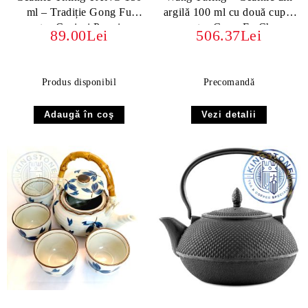
ml – Tradiție Gong Fu
argilă 100 ml cu două cupe,
pentru Ceaiuri Premium
pentru Gong Fu Cha
89.00Lei
506.37Lei
Produs disponibil
Precomandă
Vezi detalii