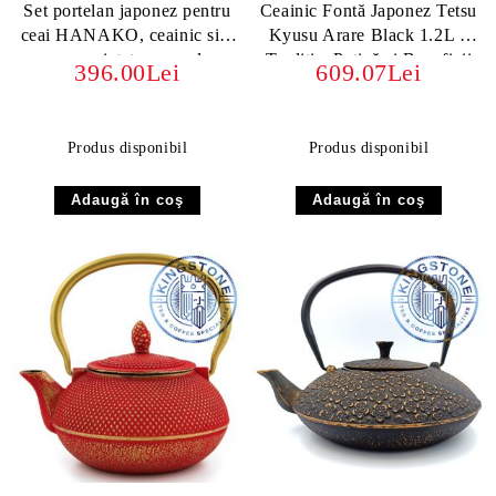
Set portelan japonez pentru
Ceainic Fontă Japonez Tetsu
ceai HANAKO, ceainic si 4
Kyusu Arare Black 1.2L –
cupe pictate manual
Tradiție, Patină și Beneficii
396.00Lei
609.07Lei
Produs disponibil
Produs disponibil