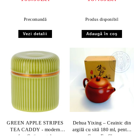
Glass 300 ml
Precomandă
Produs disponibil
Vezi detalii
GREEN APPLE STRIPES
Dehua Yixing – Ceainic din
TEA CADDY - modern
argilă cu sită 180 ml, pentru
gong fu - Cutie portelan, cu
Gong Fu Cha