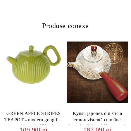
Produse conexe
GREEN APPLE STRIPES
Kyusu japonez din sticlă
TEAPOT - modern gong fu -
termorezistentă cu mâner
ceainicut de 175 ml
lateral – Oriental Hammered
109.90Lei
187.09Lei