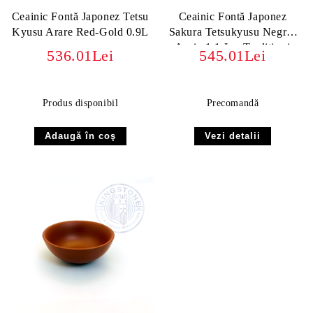
Ceainic Fontă Japonez Tetsu
Ceainic Fontă Japonez
Kyusu Arare Red-Gold 0.9L
Sakura Tetsukyusu Negru-
Auriu 1.1 L – Tradiție și
536.01Lei
545.01Lei
Eleganță Niponă
Produs disponibil
Precomandă
Vezi detalii