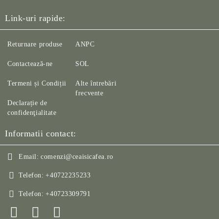
Link-uri rapide:
Returnare produse
ANPC
Contactează-ne
SOL
Termeni și Condiții
Alte întrebări
frecvente
Declarație de
confidenţialitate
Informatii contact:
Email:
comenzi@ceaisicafea.ro
Telefon:
+40722235233
Telefon:
+40723309791