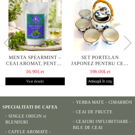
MENTA SPEARMINT –
SET PORTELAN
CEAI AROMAT, PENTRU
JAPONEZ PENTRU CEAI
CALM ȘI BENEFIC
HANAKO, CEAINIC SI 4
36.90Lei
396.00Lei
PENTRU SĂNĂTATE
CUPE PICTATE MANUAL
Vezi detalii
YERBA MATE - CIMARRÓN
SPECIALITATI DE CAFEA
CEAI DE FRUCTE
SINGLE ORIGIN si
CEAIURI INFLORITOARE -
BLENDURI
BILE DE CEAI
CAFELE AROMATE -