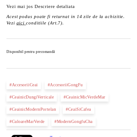
Vezi mai jos Descriere detaliata
Acest podus poate fi returnat in 14 zile de la achizitie.
Vezi
aici
conditiile (Art.7).
Îmi doresc
Disponibil pentru precomandă
#AccesoriiCeai
#AccesoriiGongFu
#CeainicDungiVerticale
#CeainicMicVerdeMar
#CeainicModernPortelan
#CeaiSiCafea
#CuloareMarVerde
#ModernGongfuCha