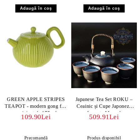
GREEN APPLE STRIPES
Japanese Tea Set ROKU –
TEAPOT - modern gong fu -
Ceainic și Cupe Japoneze
ceainicut de 175 ml
Lucrate Manual
109.90Lei
509.91Lei
Precomandă
Produs disponibil