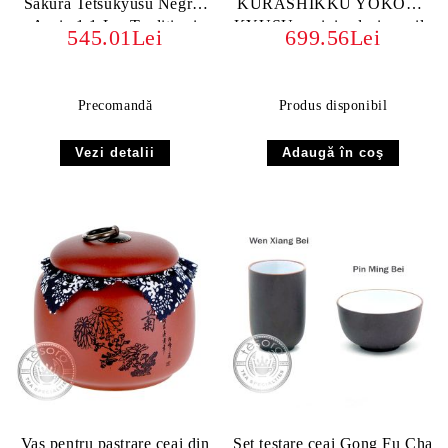
Sakura Tetsukyusu Negru-
KURASHIKKU YOKODE
Auriu 1.1 L – Tradiție și
KYUSU ceainic clasic argila
545.01Lei
699.56Lei
Eleganță Niponă
JAPONIA
Precomandă
Produs disponibil
Vezi detalii
Vas pentru pastrare ceai din
Set testare ceai Gong Fu Cha