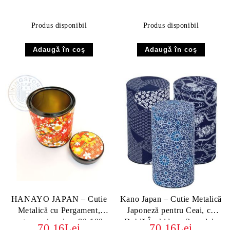
Produs disponibil
Produs disponibil
HANAYO JAPAN – Cutie
Kano Japan – Cutie Metalică
Metalică cu Pergament,
Japoneză pentru Ceai, cu
pentru ceai, volum 80-100g
Dublă Închidere, 3 modele
70.16Lei
70.16Lei