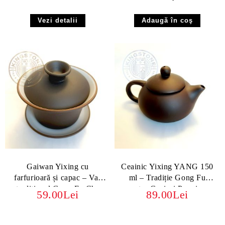
Vezi detalii
Gaiwan Yixing cu
Ceainic Yixing YANG 150
farfurioară și capac – Vas
ml – Tradiție Gong Fu
tradițional Gong Fu Cha
pentru Ceaiuri Premium
59.00Lei
89.00Lei