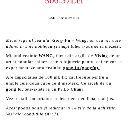
506.37Lei
Cod:
SAN40009SISET
Micul rege al ceaiului
Gong Fu
–
Wang
, un ceainic care
adună în sine noblețea și simplitatea tradiției chinezești.
Micutul ceainic
WANG
, facut din argila de
Yixing
de un
artist popular chinez, este o bijuterie pentru cei ce vor sa
experimenteze arta ceaiului
gong fu (gongfu).
Are capacitatea de 100 ml, fix cat trebuie pentru a
umple cele doua cupe ce il insotesc. Ce ziceti de un
gong fu
,
tete-a-tete la un
Pi Lo Chun
?
Vezi detalii importante in descriere detaliata, mai jos.
Acest podus poate fi returnat in 14 zile de la achizitie.
Vezi
aici
conditiile (Art.7).