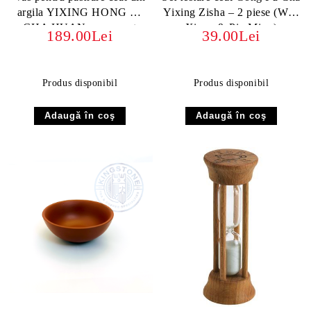
argila YIXING HONG NI
Yixing Zisha – 2 piese (Wen
CHA HUAN, ornament
Xiang & Pin Ming)
189.00Lei
39.00Lei
vintage
Produs disponibil
Produs disponibil