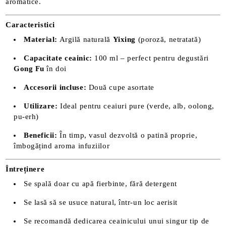
aromatice.
Caracteristici
Material:
Argilă naturală
Yixing
(poroză, netratată)
Capacitate ceainic:
100 ml – perfect pentru degustări
Gong Fu
în doi
Accesorii incluse:
Două cupe asortate
Utilizare:
Ideal pentru ceaiuri pure (verde, alb, oolong,
pu-erh)
Beneficii:
În timp, vasul dezvoltă o patină proprie,
îmbogățind aroma infuziilor
Întreținere
Se spală doar cu apă fierbinte, fără detergent
Se lasă să se usuce natural, într-un loc aerisit
Se recomandă dedicarea ceainicului unui singur tip de