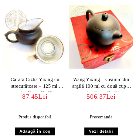
Carafă Cizha Yixing cu
Wang Yixing – Ceainic din
strecurătoare – 125 ml,
argilă 100 ml cu două cupe,
pentru Gong Fu Cha
pentru Gong Fu Cha
87.45Lei
506.37Lei
Produs disponibil
Precomandă
Vezi detalii