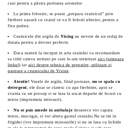
ceai pentru a păstra puritatea aromelor
La prima folosire, se poate „prepara ceainicul” prin
fierbere ușoară cu ceaiul ce va fi folosit ulterior, pentru a
fixa patina.
Ceainicele din argila de
Yixing
au nevoie de un rodaj de
durata pentru a deveni perfecte.
Daca sunteti la inceput in arta ceaiului va recomandam
sa cititi cateva notiuni pe care le-am sintetizat
aici (urmeaza
linkul)
iar
aici despre tehnica de pregatire, utilizare si
pastrare a ceainicului de Yixing
.
Atentie!
Vasele de argila, fiind poroase,
nu se spala cu
detergent
, ele doar se clatesc cu apa fierbinte, apoi se
zvanta cu un prosop si se lasa la uscat departe de locuri cu
miros (imprumuta mirosuri).
Nu se pun umede in ambalaje
deoarece vor capata
miros, mucegai, si vor altera gustul ceaiului.Nu se tin in
frigider (vor imprumuta mirosurile) si nu se lasa cu lichide
in ele la temperaturi de zero grade Celsius si sub zero,