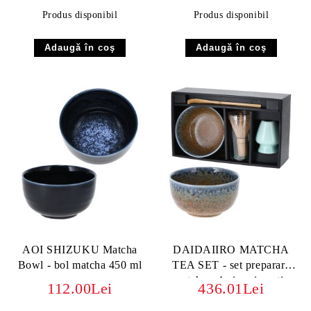
Produs disponibil
Produs disponibil
AOI SHIZUKU Matcha
DAIDAIIRO MATCHA
Bowl - bol matcha 450 ml
TEA SET - set preparare
matcha - 4 piese in cutie
112.00Lei
436.01Lei
cadou