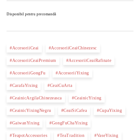
Îmi doresc
Disponibil pentru precomandă
#AccesoriiCeai
#AccesoriiCeaiChinezesc
#AccesoriiCeaiPremium
#AccesoriiCeaiRafinate
#AccesoriiGongFu
#AccesoriiYixing
#CarafaYixing
#CeaiCuArta
#CeainicArgilaChinezeasca
#CeainicYixing
#CeainicYixingNegru
#CeaiSiCafea
#CupaYixing
#GaiwanYixing
#GongFuChaYixing
#TeapotAccessories
#TeaTradition
#VaseYixing