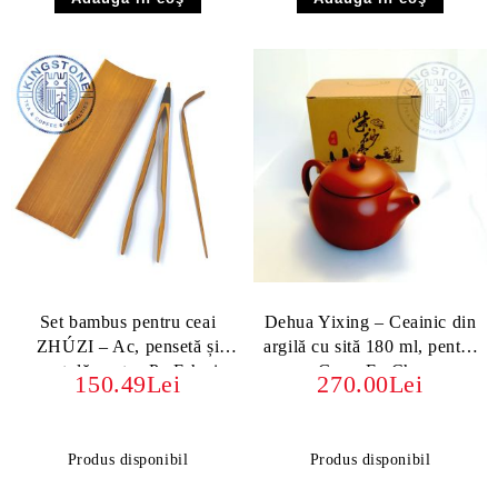
Set bambus pentru ceai
Dehua Yixing – Ceainic din
ZHÚZI – Ac, pensetă și
argilă cu sită 180 ml, pentru
spatulă pentru Pu Erh și
Gong Fu Cha
150.49Lei
270.00Lei
Gong Fu Cha
Produs disponibil
Produs disponibil