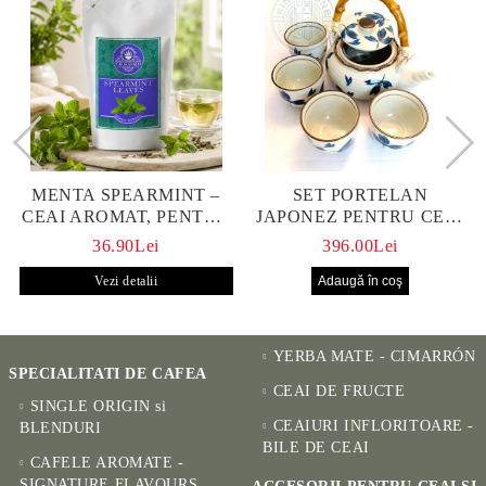
MENTA SPEARMINT –
SET PORTELAN
CEAI AROMAT, PENTRU
JAPONEZ PENTRU CEAI
CALM ȘI BENEFIC
HANAKO, CEAINIC SI 4
36.90Lei
396.00Lei
PENTRU SĂNĂTATE
CUPE PICTATE MANUAL
Vezi detalii
YERBA MATE - CIMARRÓN
SPECIALITATI DE CAFEA
CEAI DE FRUCTE
SINGLE ORIGIN si
CEAIURI INFLORITOARE -
BLENDURI
BILE DE CEAI
CAFELE AROMATE -
SIGNATURE FLAVOURS