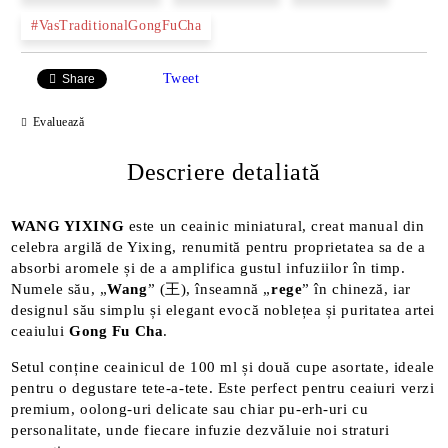
#VasTraditionalGongFuCha
Tweet
Share
Evaluează
Descriere detaliată
WANG YIXING
este un ceainic miniatural, creat manual din
celebra argilă de Yixing, renumită pentru proprietatea sa de a
absorbi aromele și de a amplifica gustul infuziilor în timp.
Numele său, „
Wang
” (王), înseamnă „
rege
” în chineză, iar
designul său simplu și elegant evocă noblețea și puritatea artei
ceaiului
Gong Fu Cha
.
Setul conține ceainicul de 100 ml și două cupe asortate, ideale
pentru o degustare tete-a-tete. Este perfect pentru ceaiuri verzi
premium, oolong-uri delicate sau chiar pu-erh-uri cu
personalitate, unde fiecare infuzie dezvăluie noi straturi