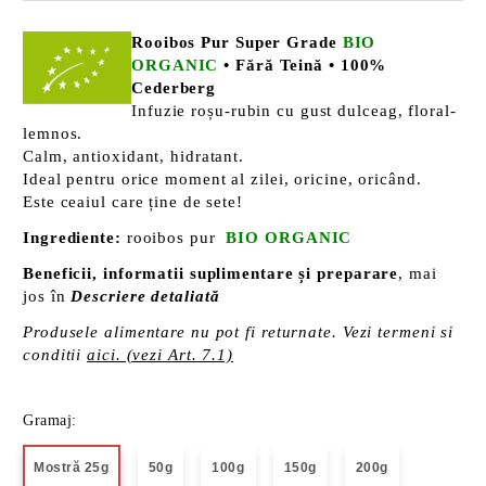
Rooibos Pur Super Grade
BIO
ORGANIC
• Fără Teină • 100%
Cederberg
Infuzie roșu-rubin cu gust dulceag, floral-
lemnos.
Calm, antioxidant, hidratant.
Ideal pentru orice moment al zilei, oricine, oricând.
Este ceaiul care ține de sete!
Ingrediente:
rooibos pur
BIO ORGANIC
Beneficii, informatii suplimentare și preparare
, mai
jos în
Descriere detaliată
Produsele alimentare nu pot fi returnate. Vezi termeni si
conditii
aici. (vezi Art. 7.1)
Gramaj:
Mostră 25g
50g
100g
150g
200g