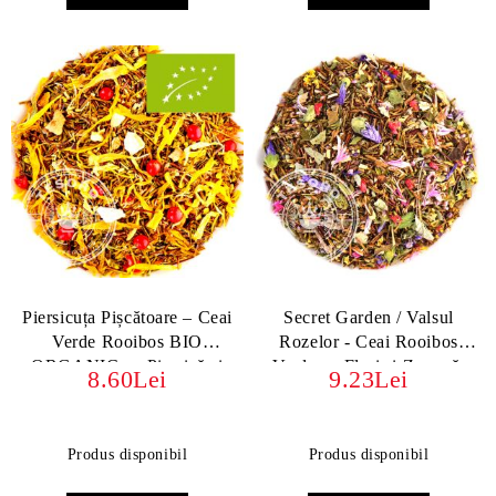
Piersicuța Pișcătoare – Ceai
Secret Garden / Valsul
Verde Rooibos BIO
Rozelor - Ceai Rooibos
ORGANIC cu Piersică și
Verde cu Flori și Zmeură,
8.60Lei
9.23Lei
Piper Roz
fără teină
Produs disponibil
Produs disponibil