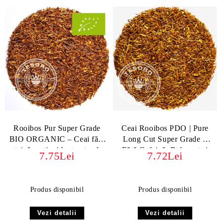
Rooibos Pur Super Grade
Ceai Rooibos PDO | Pure
BIO ORGANIC – Ceai fără
Long Cut Super Grade –
teină, antioxidant natural
Fără Cofeină, Relaxant și
7.75Lei
7.72Lei
Antioxidant
Produs disponibil
Produs disponibil
Vezi detalii
Vezi detalii