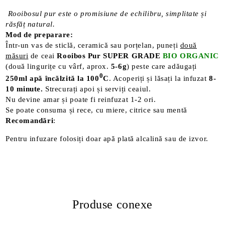
Rooibosul pur este o promisiune de echilibru, simplitate și
răsfăț natural.
Mod de preparare:
Într-un vas de sticlă, ceramică sau porțelan, puneți
două
măsuri
de ceai
Rooibos Pur SUPER GRADE
BIO ORGANIC
(două lingurițe cu vârf, aprox.
5-6g
) peste care adăugați
0
250ml apă încălzită la 100
C
. Acoperiți și lăsați la infuzat
8-
10 minute.
Strecurați apoi și serviți ceaiul.
Nu devine amar și poate fi reinfuzat 1-2 ori.
Se poate consuma și rece, cu miere, citrice sau mentă
Recomandări
:
Pentru infuzare folosiți doar apă plată alcalină sau de izvor.
Produse conexe