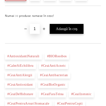
Numai
produse ramase în stoc!
Îmi doresc
30
#AntioxidantiNaturali
#BIORooibos
#CalmSiEchilibru
#CeaiAntiAcneic
#CeaiAntiAlergii
#CeaiAntibacterian
#CeaiAntioxidant
#CeaiBioOrganic
#CeaiDeHidratare
#CeaiFaraTeina
#CeaiIzotonic
#CeaiPentruArsuriStomacale
#CeaiPentruCopii