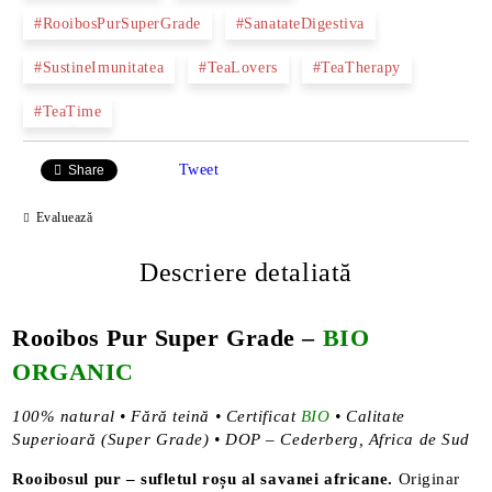
#RooibosPurSuperGrade
#SanatateDigestiva
#SustineImunitatea
#TeaLovers
#TeaTherapy
#TeaTime
Tweet
Share
Evaluează
Descriere detaliată
Rooibos Pur Super Grade
–
BIO
ORGANIC
100% natural • Fără teină • Certificat
BIO
• Calitate
Superioară (Super Grade) • DOP – Cederberg, Africa de Sud
Rooibosul pur – sufletul roșu al savanei africane.
Originar