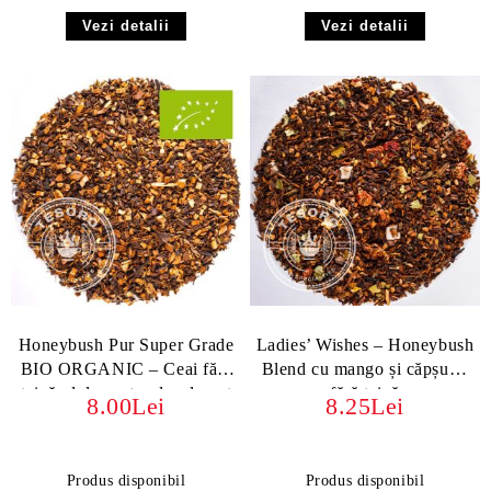
Vezi detalii
Vezi detalii
Honeybush Pur Super Grade
Ladies’ Wishes – Honeybush
BIO ORGANIC – Ceai fără
Blend cu mango și căpșuni,
teină, dulce natural, calmant
fără teină
8.00Lei
8.25Lei
Produs disponibil
Produs disponibil