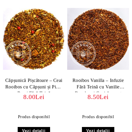
Căpșunică Pișcătoare – Ceai
Rooibos Vanilla – Infuzie
Rooibos cu Căpșuni și Piper
Fără Teină cu Vanilie
Roz | Fără Teină
Bourbon | Ceai Aromat
8.00Lei
8.50Lei
Produs disponibil
Produs disponibil
Vezi detalii
Vezi detalii