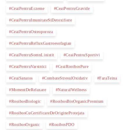
#CeaiPentruEczeme
#CeaiPentruGravide
#CeaiPentruImunitateSiDetoxifiere
#CeaiPentruOsteoporoza
#CeaiPentruRefluxGastroesofagian
#CeaiPentruSomnLinistit
#CeaiPentruSportivi
#CeaiPentruVarstnici
#CeaiRooibosPure
#CeaiSanatos
#CombateStresulOxidativ
#FaraTeina
#MomentDeRelaxare
#NaturalWellness
#RooibosBiologic
#RooibosBioOrganicPremium
#RooibosCuCertificareDeOrigineProtejata
#RooibosOrganic
#RooibosPDO