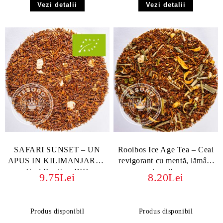
Vezi detalii
Vezi detalii
SAFARI SUNSET – UN
Rooibos Ice Age Tea – Ceai
APUS IN KILIMANJARO -
revigorant cu mentă, lămâie
Ceai Rooibos BIO
și rooibos
9.75Lei
8.20Lei
ORGANIC cu portocală,
fără teină
Produs disponibil
Produs disponibil