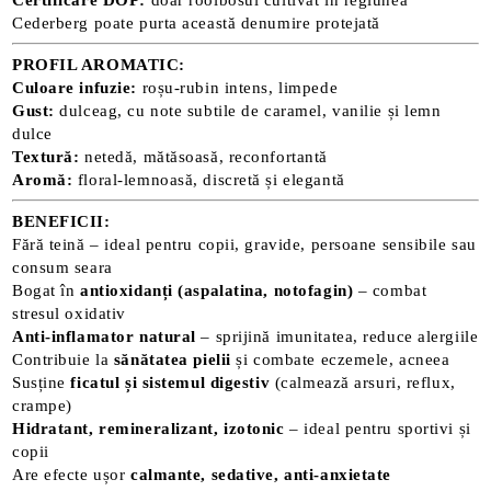
Cederberg poate purta această denumire protejată
PROFIL AROMATIC:
Culoare infuzie:
roșu-rubin intens, limpede
Gust:
dulceag, cu note subtile de caramel, vanilie și lemn
dulce
Textură:
netedă, mătăsoasă, reconfortantă
Aromă:
floral-lemnoasă, discretă și elegantă
BENEFICII:
Fără teină – ideal pentru copii, gravide, persoane sensibile sau
consum seara
Bogat în
antioxidanți (aspalatina, notofagin)
– combat
stresul oxidativ
Anti-inflamator natural
– sprijină imunitatea, reduce alergiile
Contribuie la
sănătatea pielii
și combate eczemele, acneea
Susține
ficatul și sistemul digestiv
(calmează arsuri, reflux,
crampe)
Hidratant, remineralizant, izotonic
– ideal pentru sportivi și
copii
Are efecte ușor
calmante, sedative, anti-anxietate