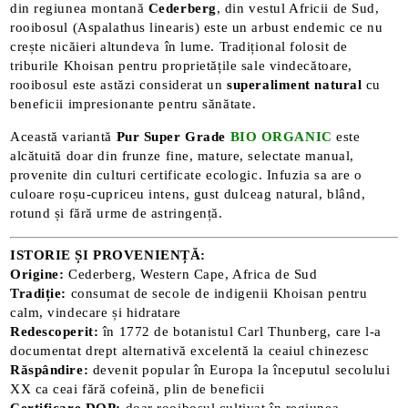
din regiunea montană
Cederberg
, din vestul Africii de Sud,
rooibosul (Aspalathus linearis) este un arbust endemic ce nu
crește nicăieri altundeva în lume. Tradițional folosit de
triburile Khoisan pentru proprietățile sale vindecătoare,
rooibosul este astăzi considerat un
superaliment natural
cu
beneficii impresionante pentru sănătate.
Această variantă
Pur Super Grade
BIO ORGANIC
este
alcătuită doar din frunze fine, mature, selectate manual,
provenite din culturi certificate ecologic. Infuzia sa are o
culoare roșu-cupriceu intens, gust dulceag natural, blând,
rotund și fără urme de astringență.
ISTORIE ȘI PROVENIENȚĂ:
Origine:
Cederberg, Western Cape, Africa de Sud
Tradiție:
consumat de secole de indigenii Khoisan pentru
calm, vindecare și hidratare
Redescoperit:
în 1772 de botanistul Carl Thunberg, care l-a
documentat drept alternativă excelentă la ceaiul chinezesc
Răspândire:
devenit popular în Europa la începutul secolului
XX ca ceai fără cofeină, plin de beneficii
Certificare DOP:
doar rooibosul cultivat în regiunea