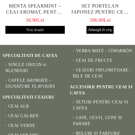
MENTA SPEARMINT –
SET PORTELAN
CEAI AROMAT, PENTRU
JAPONEZ PENTRU CEAI
CALM ȘI BENEFIC
HANAKO, CEAINIC SI 4
36.90Lei
396.00Lei
PENTRU SĂNĂTATE
CUPE PICTATE MANUAL
Vezi detalii
YERBA MATE - CIMARRÓN
SPECIALITATI DE CAFEA
CEAI DE FRUCTE
SINGLE ORIGIN si
CEAIURI INFLORITOARE -
BLENDURI
BILE DE CEAI
CAFELE AROMATE -
SIGNATURE FLAVOURS
ACCESORII PENTRU CEAI SI
CAFEA
SPECIALITATI CEAIURI
SETURI PENTRU CEAI SI
CEAI ALB
CAFEA
CEAI GALBEN
CANI, CESTI, CUPE SI
PAHARE
CEAI VERDE
BOLURI SI FARFURII