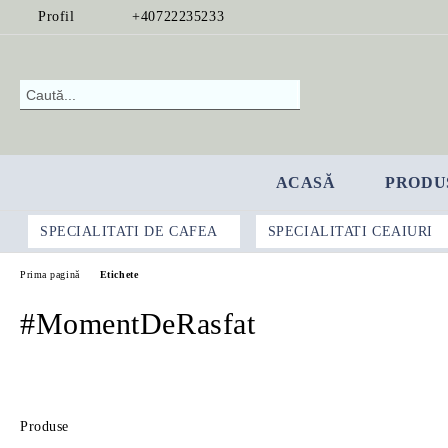
Profil
+40722235233
ACASĂ
PRODU
SPECIALITATI DE CAFEA
SPECIALITATI CEAIURI
Prima pagină
Etichete
#MomentDeRasfat
Produse