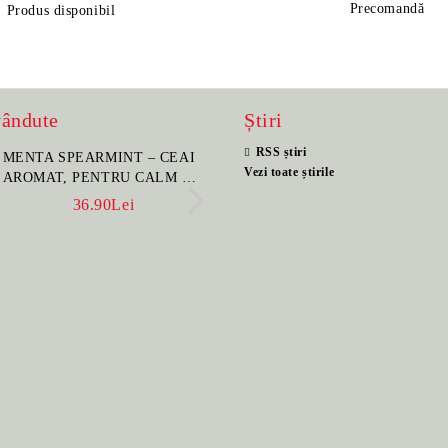
Precomandă
Produs disponibil
vândute
Știri
RSS știri
MENTA SPEARMINT – CEAI
SET PORTELAN JAP
Vezi toate știrile
AROMAT, PENTRU CALM ȘI
PENTRU CEAI HANA
BENEFIC PENTRU
CEAINIC SI 4 CUPE 
36.90Lei
396.00Lei
SĂNĂTATE
MANUAL