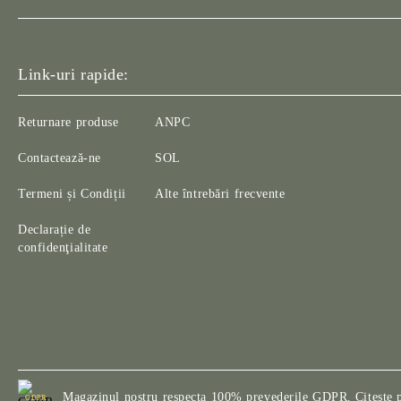
Link-uri rapide:
Returnare produse
ANPC
Contactează-ne
SOL
Termeni și Condiții
Alte întrebări frecvente
Declarație de
confidenţialitate
Magazinul nostru respecta 100% prevederile GDPR.
Citeste 
GDPR