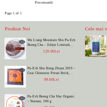
Precomandă
Page 1 of 1
Produse Noi
Cele mai 
Wu Liang Mountain Shu Pu-Erh
Beeng Cha – Ediție Limitată,
100 g
129.00Lei
Pu-Erh Shu Hong Zhuan 2019 –
Ceai Chinezesc Presat Brick,
100 g
99.00Lei
Pu-Erh Beeng Cha Shu Organic
– Yunnan, 100 g