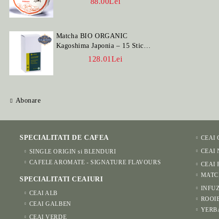
88.00Lei
Matcha BIO ORGANIC
Kagoshima Japonia – 15 Stick-
uri
128.01Lei
Abonare
SPECIALITATI DE CAFEA
CEAI
CEAI
SINGLE ORIGIN si BLENDURI
CAFELE AROMATE - SIGNATURE FLAVOURS
CEAI 
MATC
SPECIALITATI CEAIURI
INFUZ
CEAI ALB
ROOI
CEAI GALBEN
YERB
CEAI VERDE