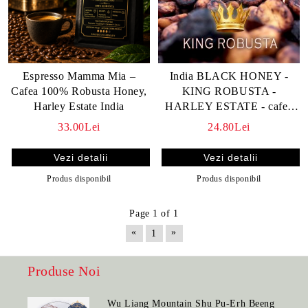
Espresso Mamma Mia –
India BLACK HONEY -
Cafea 100% Robusta Honey,
KING ROBUSTA -
Harley Estate India
HARLEY ESTATE - cafea
de specialitate KINGSTONE
33.00Lei
24.80Lei
- boabe sau macinata
Vezi detalii
Vezi detalii
Produs disponibil
Produs disponibil
Page 1 of 1
«
»
1
Produse Noi
Wu Liang Mountain Shu Pu-Erh Beeng