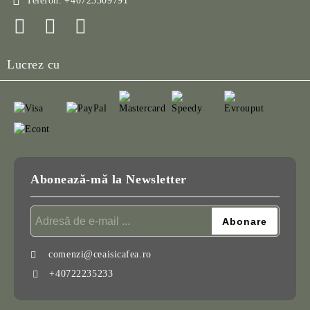
Telefon:
+40723309791
Lucrez cu
Abonează-mă la Newsletter
comenzi@ceaisicafea.ro
+40722235233