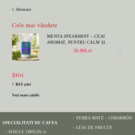
Abonare
Cele mai vândute
MENTA SPEARMINT – CEAI
AROMAT, PENTRU CALM ȘI
BENEFIC PENTRU SĂNĂTATE
36.90Lei
Știri
RSS știri
Vezi toate știrile
YERBA MATE - CIMARRÓN
SPECIALITATI DE CAFEA
CEAI DE FRUCTE
SINGLE ORIGIN si