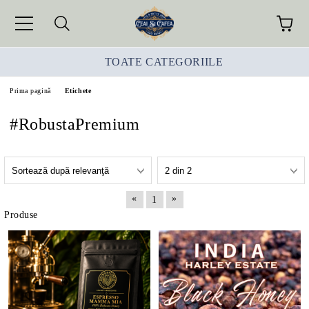
TOATE CATEGORIILE
Prima pagină
Etichete
#RobustaPremium
«
»
1
Produse