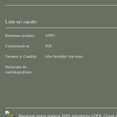
Link-uri rapide:
Returnare produse
ANPC
Contactează-ne
SOL
Termeni și Condiții
Alte întrebări frecvente
Declarație de
confidenţialitate
Magazinul nostru respecta 100% prevederile GDPR.
Citeste 
GDPR