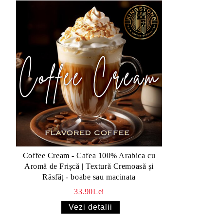
Coffee Cream - Cafea 100% Arabica cu
Aromă de Frișcă | Textură Cremoasă și
Răsfăț - boabe sau macinata
33.90Lei
Vezi detalii