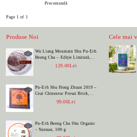
Precomandă
Page 1 of 1
Produse Noi
Cele mai 
Wu Liang Mountain Shu Pu-Erh
Beeng Cha – Ediție Limitată,
100 g
129.00Lei
Pu-Erh Shu Hong Zhuan 2019 –
Ceai Chinezesc Presat Brick,
100 g
99.00Lei
Pu-Erh Beeng Cha Shu Organic
– Yunnan, 100 g