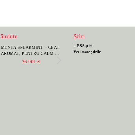
vândute
Știri
RSS știri
MENTA SPEARMINT – CEAI
SET PORTELAN JAP
Vezi toate știrile
AROMAT, PENTRU CALM ȘI
PENTRU CEAI HANA
BENEFIC PENTRU
CEAINIC SI 4 CUPE 
36.90Lei
396.00Lei
SĂNĂTATE
MANUAL