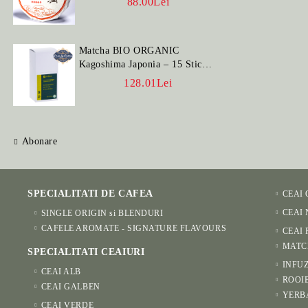
88.00Lei
Matcha BIO ORGANIC
Kagoshima Japonia – 15 Stick-
uri
128.01Lei
Abonare
SPECIALITATI DE CAFEA
CEAI
CEAI
SINGLE ORIGIN si BLENDURI
CAFELE AROMATE - SIGNATURE FLAVOURS
CEAI 
MATC
SPECIALITATI CEAIURI
INFUZ
CEAI ALB
ROOI
CEAI GALBEN
YERB
CEAI VERDE