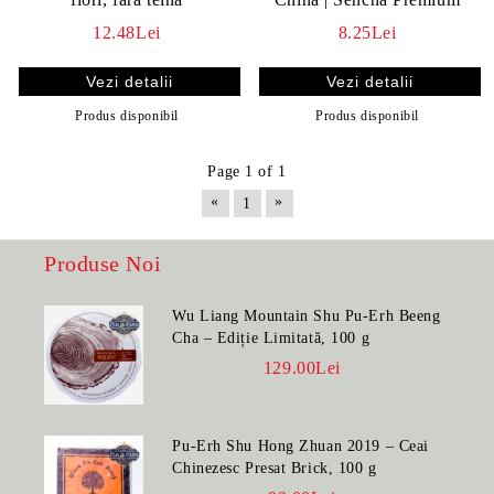
12.48Lei
8.25Lei
Vezi detalii
Vezi detalii
Produs disponibil
Produs disponibil
Page 1 of 1
«
»
1
Produse Noi
Wu Liang Mountain Shu Pu-Erh Beeng
Cha – Ediție Limitată, 100 g
129.00Lei
Pu-Erh Shu Hong Zhuan 2019 – Ceai
Chinezesc Presat Brick, 100 g