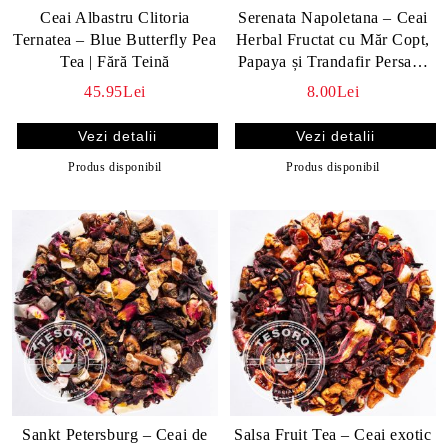
Ceai Albastru Clitoria
Serenata Napoletana – Ceai
Ternatea – Blue Butterfly Pea
Herbal Fructat cu Măr Copt,
Tea | Fără Teină
Papaya și Trandafir Persan |
Fără Teină, Ideal pentru
45.95Lei
8.00Lei
Relaxare
Vezi detalii
Vezi detalii
Produs disponibil
Produs disponibil
Sankt Petersburg – Ceai de
Salsa Fruit Tea – Ceai exotic