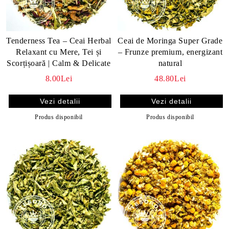
Tenderness Tea – Ceai Herbal
Ceai de Moringa Super Grade
Relaxant cu Mere, Tei și
– Frunze premium, energizant
Scorțișoară | Calm & Delicate
natural
8.00Lei
48.80Lei
Vezi detalii
Vezi detalii
Produs disponibil
Produs disponibil