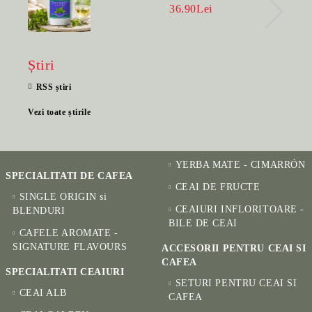
BENEFIC PENTRU SĂNĂTATE
36.90Lei
Știri
RSS știri
Vezi toate știrile
YERBA MATE - CIMARRÓN
SPECIALITATI DE CAFEA
CEAI DE FRUCTE
SINGLE ORIGIN si
CEAIURI INFLORITOARE -
BLENDURI
BILE DE CEAI
CAFELE AROMATE -
SIGNATURE FLAVOURS
ACCESORII PENTRU CEAI SI
CAFEA
SPECIALITATI CEAIURI
SETURI PENTRU CEAI SI
CEAI ALB
CAFEA