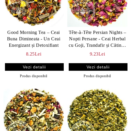
Good Morning Tea – Ceai
Tête-à-Tête Persian Nights –
Buna Dimineata - Un Ceai
Nopti Persane - Ceai Herbal
Energizant și Detoxifiant
cu Goji, Trandafir și Cătină |
Relaxare & Revigorare
8.25Lei
9.23Lei
Vezi detalii
Vezi detalii
Produs disponibil
Produs disponibil