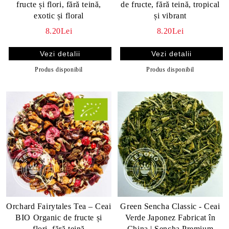
fructe și flori, fără teină,
de fructe, fără teină, tropical
exotic și floral
și vibrant
8.20Lei
8.20Lei
Vezi detalii
Vezi detalii
Produs disponibil
Produs disponibil
Orchard Fairytales Tea – Ceai
Green Sencha Classic - Ceai
BIO Organic de fructe și
Verde Japonez Fabricat în
flori, fără teină
China | Sencha Premium