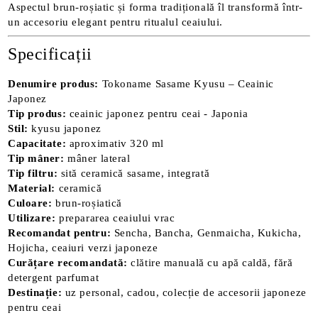
Aspectul brun-roșiatic și forma tradițională îl transformă într-
un accesoriu elegant pentru ritualul ceaiului.
Specificații
Denumire produs:
Tokoname Sasame Kyusu – Ceainic
Japonez
Tip produs:
ceainic japonez pentru ceai - Japonia
Stil:
kyusu japonez
Capacitate:
aproximativ 320 ml
Tip mâner:
mâner lateral
Tip filtru:
sită ceramică sasame, integrată
Material:
ceramică
Culoare:
brun-roșiatică
Utilizare:
prepararea ceaiului vrac
Recomandat pentru:
Sencha, Bancha, Genmaicha, Kukicha,
Hojicha, ceaiuri verzi japoneze
Curățare recomandată:
clătire manuală cu apă caldă, fără
detergent parfumat
Destinație:
uz personal, cadou, colecție de accesorii japoneze
pentru ceai