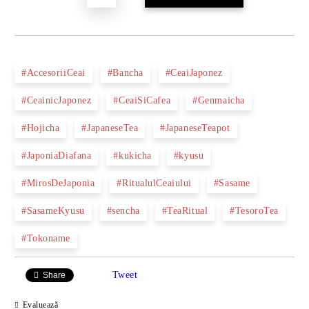
#AccesoriiCeai
#Bancha
#CeaiJaponez
#CeainicJaponez
#CeaiSiCafea
#Genmaicha
#Hojicha
#JapaneseTea
#JapaneseTeapot
#JaponiaDiafana
#kukicha
#kyusu
#MirosDeJaponia
#RitualulCeaiului
#Sasame
#SasameKyusu
#sencha
#TeaRitual
#TesoroTea
#Tokoname
Tweet
Share
Evaluează