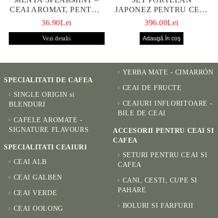
CEAI AROMAT, PENTRU
JAPONEZ PENTRU CEAI
CALM ȘI BENEFIC
HANAKO, CEAINIC SI 4
36.90Lei
396.00Lei
PENTRU SĂNĂTATE
CUPE PICTATE MANUAL
Vezi detalii
YERBA MATE - CIMARRÓN
SPECIALITATI DE CAFEA
CEAI DE FRUCTE
SINGLE ORIGIN si
CEAIURI INFLORITOARE -
BLENDURI
BILE DE CEAI
CAFELE AROMATE -
SIGNATURE FLAVOURS
ACCESORII PENTRU CEAI SI
CAFEA
SPECIALITATI CEAIURI
SETURI PENTRU CEAI SI
CEAI ALB
CAFEA
CEAI GALBEN
CANI, CESTI, CUPE SI
PAHARE
CEAI VERDE
BOLURI SI FARFURII
CEAI OOLONG