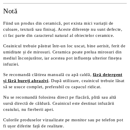
Notă
Fiind un produs din ceramică, pot exista mici variații de
culoare, textură sau finisaj. Aceste diferențe nu sunt defecte,
ci fac parte din caracterul natural al obiectelor ceramice.
Ceainicul trebuie păstrat într-un loc uscat, bine aerisit, ferit de
umiditate și de mirosuri. Ceramica poate prelua mirosuri din
mediul înconjurător, iar acestea pot influența ulterior finețea
infuziei.
Se recomandă clătirea manuală cu apă caldă,
fără detergent
și fără bureți abrazivi
. După utilizare, ceainicul trebuie lăsat
să se usuce complet, preferabil cu capacul ridicat.
Nu se recomandă folosirea direct pe flacără, plită sau altă
sursă directă de căldură. Ceainicul este destinat infuzării
ceaiului, nu fierberii apei.
Culorile produselor vizualizate pe monitor sau pe telefon pot
fi ușor diferite față de realitate.