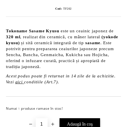
Cod:
TF202
Tokoname Sasame Kyusu
este un ceainic japonez de
320 ml
, realizat din ceramică, cu mâner lateral
(yokode
kyusu)
și sită ceramică integrată de tip
sasame
. Este
potrivit pentru prepararea ceaiurilor japoneze precum
Sencha, Bancha, Genmaicha, Kukicha sau Hojicha,
oferind o infuzare curată, practică și apropiată de
tradiția japoneză.
Acest podus poate fi returnat in 14 zile de la achizitie.
Vezi
aici
conditiile (Art.7).
Numai
produse ramase în stoc!
Îmi doresc
1