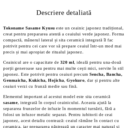
Descriere detaliată
Tokoname Sasame Kyusu
este un ceainic japonez tradițional,
creat pentru prepararea atentă a ceaiului verde japonez. Forma
compactă, mânerul lateral și sita ceramică integrată îl fac
potrivit pentru cei care vor să prepare ceaiul într-un mod mai
precis și mai apropiat de ritualul japonez.
Ceainicul are o capacitate de
320 ml
, ideală pentru una-două
porții generoase sau pentru mai multe cești mici, servite în stil
japonez. Este potrivit pentru ceaiuri precum
Sencha, Bancha,
Genmaicha, Kukicha, Hojicha
,
Gyokuro
, dar și pentru alte
ceaiuri verzi cu frunză medie sau fină.
Elementul important al acestui model este sita ceramică
sasame
, integrată în corpul ceainicului. Aceasta ajută la
separarea frunzelor de infuzie în momentul turnării, fără a
folosi un infuzor metalic separat. Pentru iubitorii de ceai
japonez, acest detaliu contează: ceaiul rămâne în contact cu
ceramica, iar prepararea păstrează un caracter mai natural și