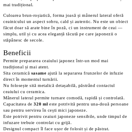
mai tradițional.
Culoarea brun-roșiatică, forma joasă și mânerul lateral oferă
ceainicului un aspect sobru, cald și autentic. Nu este un obiect
făcut doar să arate bine în poză, ci un instrument de ceai —
simplu, util și cu acea eleganță tăcută pe care japonezii o
stăpânesc de secole.
Beneficii
Permite prepararea ceaiului japonez într-un mod mai
tradițional și mai atent.
Sita ceramică
sasame
ajută la separarea frunzelor de infuzie
direct în momentul turnării.
Nu folosește sită metalică detașabilă, păstrând contactul
ceaiului cu ceramica.
Mânerul lateral permite turnare comodă, rapidă și controlată.
Capacitatea de
320 ml
este potrivită pentru una-două persoane
sau pentru servirea în cești mici japoneze.
Este potrivit pentru ceaiuri japoneze sensibile, unde timpul de
infuzare trebuie controlat cu grijă.
Designul compact îl face ușor de folosit și de păstrat.