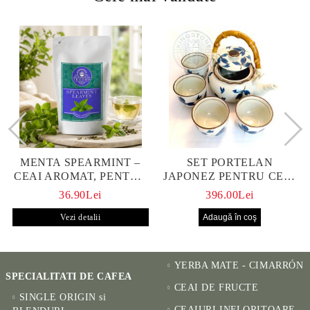
MENTA SPEARMINT –
SET PORTELAN
CEAI AROMAT, PENTRU
JAPONEZ PENTRU CEAI
CALM ȘI BENEFIC
HANAKO, CEAINIC SI 4
36.90Lei
396.00Lei
PENTRU SĂNĂTATE
CUPE PICTATE MANUAL
Vezi detalii
YERBA MATE - CIMARRÓN
SPECIALITATI DE CAFEA
CEAI DE FRUCTE
SINGLE ORIGIN si
CEAIURI INFLORITOARE -