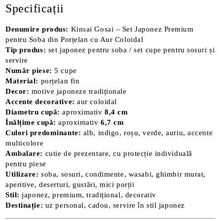
Specificații
Denumire produs:
Kinsai Gosai – Set Japonez Premium
pentru Soba din Porțelan cu Aur Coloidal
Tip produs:
set japonez pentru soba / set cupe pentru sosuri și
servire
Număr piese:
5 cupe
Material:
porțelan fin
Decor:
motive japoneze tradiționale
Accente decorative:
aur coloidal
Diametru cupă:
aproximativ
8,4 cm
Înălțime cupă:
aproximativ
6,7 cm
Culori predominante:
alb, indigo, roșu, verde, auriu, accente
multicolore
Ambalare:
cutie de prezentare, cu protecție individuală
pentru piese
Utilizare:
soba, sosuri, condimente, wasabi, ghimbir murat,
aperitive, deserturi, gustări, mici porții
Stil:
japonez, premium, tradițional, decorativ
Destinație:
uz personal, cadou, servire în stil japonez