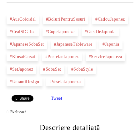
#AurColoidal
#BoluriPentruSosuri
#CadouJaponez
#CeaiSiCafea
#CupeJaponeze
#GustDeJaponia
#JapaneseSobaSet
#JapaneseTableware
#Japonia
#KinsaiGosai
#PorțelanJaponez
#ServireJaponeza
#SetJaponez
#SobaSet
#SobaStyle
#UmamiDesign
#VeselaJaponeza
Tweet
Share
Evaluează
Descriere detaliată