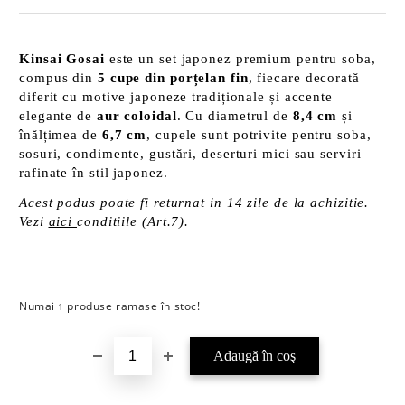
Kinsai Gosai
este un set japonez premium pentru soba,
compus din
5 cupe din porțelan fin
, fiecare decorată
diferit cu motive japoneze tradiționale și accente
elegante de
aur coloidal
. Cu diametrul de
8,4 cm
și
înălțimea de
6,7 cm
, cupele sunt potrivite pentru soba,
sosuri, condimente, gustări, deserturi mici sau serviri
rafinate în stil japonez.
Acest podus poate fi returnat in 14 zile de la achizitie.
Vezi
aici
conditiile (Art.7).
Numai
produse ramase în stoc!
Îmi doresc
1