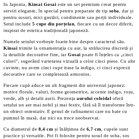
In Japonia,
Kinsai Gosai
este un set premium creat pentru
serviri elegante, în special pentru preparate de tip
soba
, dar și
pentru sosuri, mici gustări, condimente sau porții individuale.
Setul include
5 cupe din porțelan
, fiecare cu un decor diferit,
inspirat de estetica tradițională japoneză.
Numele setului vorbește foarte bine despre caracterul său.
Kinsai
trimite la ornamentația cu aur, la strălucirea discretă și
la detaliile decorative fine, iar
Gosai
poate fi înțeles ca „cinci
culori”, sugerând varietatea vizuală a celor cinci piese. Cu alte
cuvinte, nu avem cinci cupe trase la indigo, ci cinci expresii
decorative care se completează armonios.
Fiecare cupă aduce un alt fragment din universul japonez:
motive florale, valuri, forme geometrice, accente indigo, roșu,
verde, alb și detalii aurii. Prezența
aurului coloidal
oferă
setului un aer mai nobil și mai festiv, fără să îl transforme într-
un obiect ostentativ. E genul de rafinament care nu bate cu
pumnul în masă, dar nici nu trece neobservat.
Cu diametrul de
8,4 cm
și înălțimea de
6,7 cm
, cupele sunt
practice și versatile. Pot fi folosite pentru sosul de soba, sos