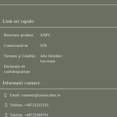
Link-uri rapide:
Returnare produse
ANPC
Contactează-ne
SOL
Termeni și Condiții
Alte întrebări
frecvente
Declarație de
confidenţialitate
Informatii contact:
Email:
comenzi@ceaisicafea.ro
Telefon:
+40722235233
Telefon:
+40723309791