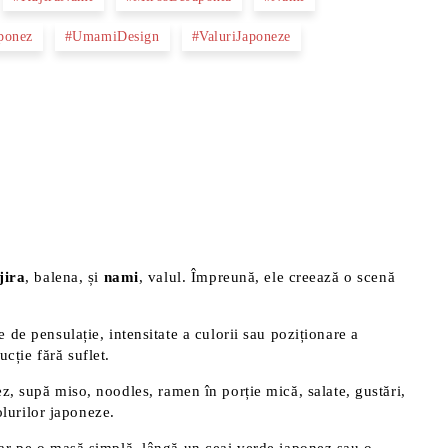
ponez
#UmamiDesign
#ValuriJaponeze
jira
, balena, și
nami
, valul. Împreună, ele creează o scenă
țe de pensulație, intensitate a culorii sau poziționare a
cție fără suflet.
orez, supă miso, noodles, ramen în porție mică, salate, gustări,
bolurilor japoneze.