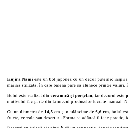
Kujira Nami
este un bol japonez cu un decor puternic inspir
marină stilizată, în care balena pare să alunece printre valuri,
Bolul este realizat din
ceramică și porțelan
, iar decorul este
p
motivului fac parte din farmecul produselor lucrate manual. Nu 
Cu un diametru de
14,5 cm
și o adâncime de
6,6 cm
, bolul es
fructe, cereale sau deserturi. Forma sa adâncă îl face practic, ia