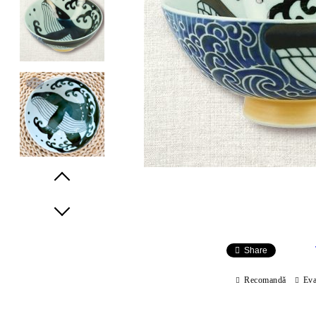
Prev
Next
Share
Recomandă
Eva