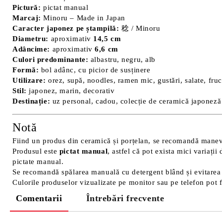
Pictură:
pictat manual
Marcaj:
Minoru – Made in Japan
Caracter japonez pe ștampilă:
稔 / Minoru
Diametru:
aproximativ
14,5 cm
Adâncime:
aproximativ
6,6 cm
Culori predominante:
albastru, negru, alb
Formă:
bol adânc, cu picior de susținere
Utilizare:
orez, supă, noodles, ramen mic, gustări, salate, fruct
Stil:
japonez, marin, decorativ
Destinație:
uz personal, cadou, colecție de ceramică japoneză
Notă
Fiind un produs din ceramică și porțelan, se recomandă manevr
Produsul este
pictat manual
, astfel că pot exista mici variați
pictate manual.
Se recomandă spălarea manuală cu detergent blând și evitarea b
Culorile produselor vizualizate pe monitor sau pe telefon pot fi 
Comentarii
Întrebări frecvente