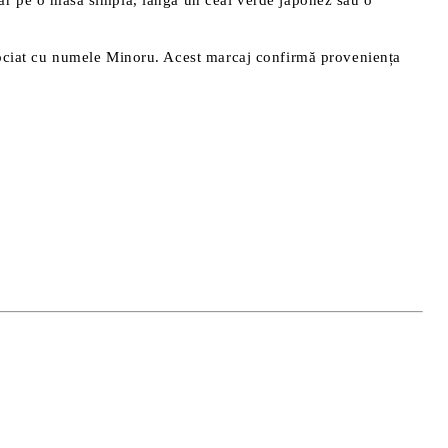
. Iar pe o masă simplă, lângă un ceai verde japonez sau o
ociat cu numele Minoru. Acest marcaj confirmă proveniența