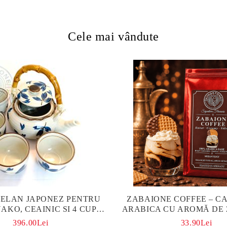
Cele mai vândute
TELAN JAPONEZ PENTRU
ZABAIONE COFFEE – CA
AKO, CEAINIC SI 4 CUPE
ARABICA CU AROMĂ DE
ICTATE MANUAL
396.00Lei
33.90Lei