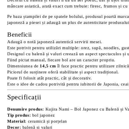
Decorul cu balenă și valuri îi dă un aer poetic, dar și ușor dr
mâncare asiatică, arată exact cum trebuie: firesc, frumos și cu
Pe baza ștampilei de pe spatele bolului, produsul poartă marc
japoneză a piesei și adaugă un plus de autenticitate produsului
Beneficii
Adaugă o notă japoneză autentică servirii mesei.
Este potrivit pentru utilizări multiple: orez, supă, noodles, gust
Designul cu balenă și valuri creează un aspect spectaculos și u
Fiind pictat manual, fiecare bol are un caracter propriu.
Dimensiunea de
14,5 cm
îl face practic pentru utilizare zilnică
Piciorul de susținere oferă stabilitate și aspect tradițional.
Poate fi folosit atât practic, cât și decorativ.
Este o idee de cadou potrivită pentru iubitorii de Japonia, cea
Specificații
Denumire produs:
Kujira Nami – Bol Japonez cu Balenă și Va
Tip produs:
bol japonez
Material:
ceramică și porțelan
Decor:
balenă și valuri