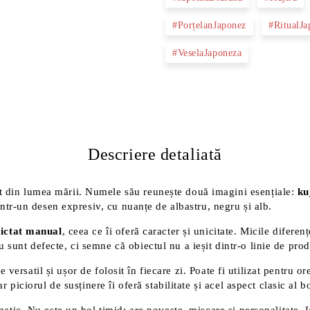
#PorțelanJaponez
#RitualJa
#VeselaJaponeza
Descriere detaliată
at din lumea mării. Numele său reunește două imagini esențiale:
ku
 într-un desen expresiv, cu nuanțe de albastru, negru și alb.
ictat manual
, ceea ce îi oferă caracter și unicitate. Micile diferen
sunt defecte, ci semne că obiectul nu a ieșit dintr-o linie de produ
te versatil și ușor de folosit în fiecare zi. Poate fi utilizat pentru 
r piciorul de susținere îi oferă stabilitate și acel aspect clasic al 