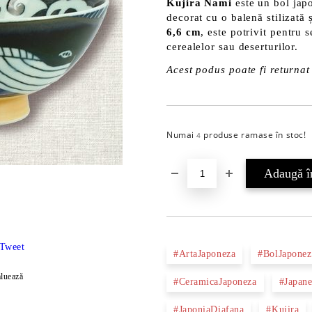
Kujira Nami
este un bol japo
decorat cu o balenă stilizată 
6,6 cm
, este potrivit pentru 
cerealelor sau deserturilor.
Acest podus poate fi returnat 
Numai
produse ramase în stoc!
4
Tweet
#ArtaJaponeza
#BolJaponez
luează
#CeramicaJaponeza
#Japan
#JaponiaDiafana
#Kujira