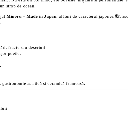
amatic. Nu este un bol timid; are poveste, mișcare și personalitate
 un strop de ocean.
ajul
Minoru – Made in Japan
, alături de caracterul japonez
稔
, as
.
ări, fructe sau deserturi.
șor poetic.
.
i, gastronomie asiatică și ceramică frumoasă.
luri