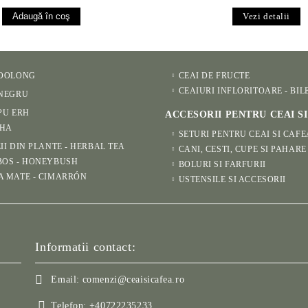
Vezi detalii
 OOLONG
CEAI DE FRUCTE
CEAIURI INFLORITOARE - BIL
 NEGRU
PU ERH
ACCESORII PENTRU CEAI S
HA
SETURI PENTRU CEAI SI CAFE
II DIN PLANTE - HERBAL TEA
CANI, CESTI, CUPE SI PAHARE
BOS - HONEYBUSH
BOLURI SI FARFURII
A MATE - CIMARRÓN
USTENSILE SI ACCESORII
Informatii contact:
Email:
comenzi@ceaisicafea.ro
Telefon:
+40722235233