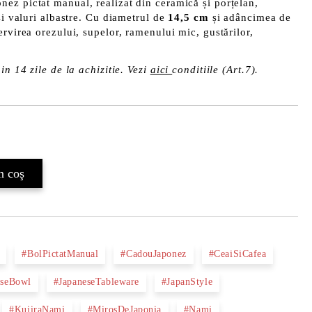
nez pictat manual, realizat din ceramică și porțelan,
și valuri albastre. Cu diametrul de
14,5 cm
și adâncimea de
servirea orezului, supelor, ramenului mic, gustărilor,
in 14 zile de la achizitie. Vezi
aici
conditiile (Art.7).
Îmi doresc
#BolPictatManual
#CadouJaponez
#CeaiSiCafea
eseBowl
#JapaneseTableware
#JapanStyle
#KujiraNami
#MirosDeJaponia
#Nami