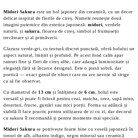
Midori Sakura
este un bol japonez din ceramică, cu un decor
delicat inspirat de florile de cireș. Numele reunește două
imagini puternice din estetica japoneză:
midori
, verdele
naturii, și
sakura
, floarea de cireș, simbol al frumuseții
trecătoare și al primăverii.
Glazura verde-gri, cu textură discret punctată, oferă bolului un
aspect natural, liniștit și profund. Pe acest fond calm apar
ramuri fine și flori de cireș albe, care adaugă luminozitate și
eleganță fără să încarce designul. Este o piesă sobră, dar
poetică — exact genul de obiect care nu are nevoie să strige
ca să fie observat.
Cu diametrul de
13 cm
și înălțimea de
6 cm
, bolul este
versatil și poate fi folosit pentru ceai, matcha, orez, supă miso,
deserturi, fructe, gustări sau mici porții. Forma sa adâncă și
stabilă îl face practic pentru utilizarea de zi cu zi, dar decorul
cu sakura îl recomandă și pentru momente mai speciale.
Midori Sakura
se potrivește foarte bine cu veselă japoneză în
tonuri de alb, albastru indigo, negru mineral sau ceramică