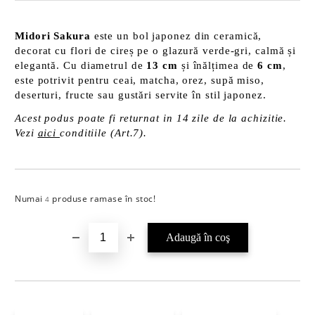
Midori Sakura
este un bol japonez din ceramică,
decorat cu flori de cireș pe o glazură verde-gri, calmă și
elegantă. Cu diametrul de
13 cm
și înălțimea de
6 cm
,
este potrivit pentru ceai, matcha, orez, supă miso,
deserturi, fructe sau gustări servite în stil japonez.
Acest podus poate fi returnat in 14 zile de la achizitie.
Vezi
aici
conditiile (Art.7).
Numai
produse ramase în stoc!
Îmi doresc
4