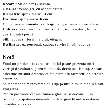
Decor:
flori de cireș / sakura
Glazură:
verde-gri, cu aspect natural
Diametru:
aproximativ
13 cm
Înălțime:
aproximativ
6 cm
Culori predominante:
verde-gri, alb, accente brun-închise
Utilizare:
ceai, matcha, orez, supă miso, deserturi, fructe,
gustări, mici porții
Stil:
japonez, floral, natural, elegant
Destinație:
uz personal, cadou, servire în stil japonez
Notă
Fiind un produs din ceramică, bolul poate prezenta mici
variații de culoare, glazură, textură, decor sau finisaj. Aceste
diferențe nu sunt defecte, ci fac parte din farmecul obiectelor
ceramice.
Se recomandă manevrarea cu grijă pentru a evita ciobirea sau
spargerea.
Pentru păstrarea cât mai bună a glazurii și decorului, se
recomandă spălarea manuală cu detergent blând și evitarea
bureților abrazivi.