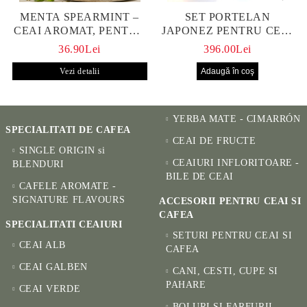
MENTA SPEARMINT –
SET PORTELAN
CEAI AROMAT, PENTRU
JAPONEZ PENTRU CEAI
CALM ȘI BENEFIC
HANAKO, CEAINIC SI 4
36.90Lei
396.00Lei
PENTRU SĂNĂTATE
CUPE PICTATE MANUAL
Vezi detalii
YERBA MATE - CIMARRÓN
SPECIALITATI DE CAFEA
CEAI DE FRUCTE
SINGLE ORIGIN si
CEAIURI INFLORITOARE -
BLENDURI
BILE DE CEAI
CAFELE AROMATE -
SIGNATURE FLAVOURS
ACCESORII PENTRU CEAI SI
CAFEA
SPECIALITATI CEAIURI
SETURI PENTRU CEAI SI
CEAI ALB
CAFEA
CEAI GALBEN
CANI, CESTI, CUPE SI
PAHARE
CEAI VERDE
BOLURI SI FARFURII