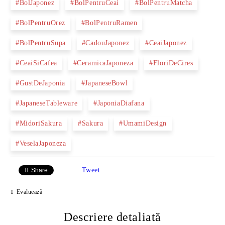
#BolJaponez
#BolPentruCeai
#BolPentruMatcha
#BolPentruOrez
#BolPentruRamen
#BolPentruSupa
#CadouJaponez
#CeaiJaponez
#CeaiSiCafea
#CeramicaJaponeza
#FloriDeCires
#GustDeJaponia
#JapaneseBowl
#JapaneseTableware
#JaponiaDiafana
#MidoriSakura
#Sakura
#UmamiDesign
#VeselaJaponeza
Tweet
Share
Evaluează
Descriere detaliată