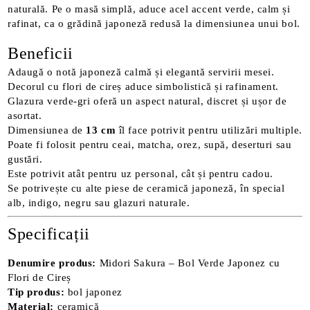
naturală. Pe o masă simplă, aduce acel accent verde, calm și
rafinat, ca o grădină japoneză redusă la dimensiunea unui bol.
Beneficii
Adaugă o notă japoneză calmă și elegantă servirii mesei.
Decorul cu flori de cireș aduce simbolistică și rafinament.
Glazura verde-gri oferă un aspect natural, discret și ușor de
asortat.
Dimensiunea de
13 cm
îl face potrivit pentru utilizări multiple.
Poate fi folosit pentru ceai, matcha, orez, supă, deserturi sau
gustări.
Este potrivit atât pentru uz personal, cât și pentru cadou.
Se potrivește cu alte piese de ceramică japoneză, în special
alb, indigo, negru sau glazuri naturale.
Specificații
Denumire produs:
Midori Sakura – Bol Verde Japonez cu
Flori de Cireș
Tip produs:
bol japonez
Material:
ceramică