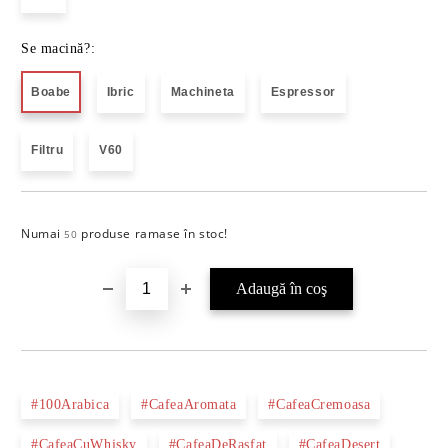
Se macină?:
Boabe
Ibric
Machineta
Espressor
Filtru
V60
Numai
produse ramase în stoc!
Îmi doresc
50
#100Arabica
#CafeaAromata
#CafeaCremoasa
#CafeaCuWhisky
#CafeaDeRasfat
#CafeaDesert