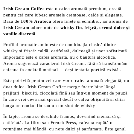
Irish Cream Coffee
este o cafea aromată premium, creată
pentru cei care iubesc aromele cremoase, calde și elegante.
Baza de
100% Arabica
oferă finețe și echilibru, iar aroma de
Irish Cream
aduce note de
whisky fin, frișcă, cremă dulce și
vanilie discretă
.
Profilul aromatic amintește de combinația clasică dintre
whisky și frișcă: caldă, catifelată, dulceagă și ușor sofisticată.
Important: este o cafea aromată, nu o băutură alcoolică.
Aroma sugerează caracterul Irish Cream, fără să transformăm
cafeaua în cocktail matinal — deși tentația poetică există..
Este potrivită pentru cei care vor o cafea aromată elegantă, nu
doar dulce. Irish Cream Coffee merge foarte bine lângă
prăjituri, biscuiți, ciocolată fină sau într-un moment de pauză
în care vrei ceva mai special decât o cafea obișnuită si chiar
langa un coniac fin sau un un shot de whisky
În lapte, aroma se deschide frumos, devenind cremoasă și
catifelată. La filtru sau French Press, cafeaua capătă o
rotunjime mai blândă, cu note dulci și parfumate. Este genul