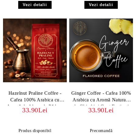
Vezi detalii
Vezi detalii
Hazelnut Praline Coffee -
Ginger Coffee - Cafea 100%
Cafea 100% Arabica cu
Arabica cu Aromă Naturală
Aromă de Alune de Pădure
de Ghimbir | Gust Festiv și
33.90Lei
33.90Lei
Răsfăț - boabe sau macinata
Produs disponibil
Precomandă