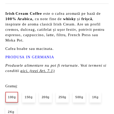
Irish Cream Coffee
este o cafea aromată pe bază de
100% Arabica,
cu note fine de
whisky
și
frișcă
,
inspirate de aroma clasică Irish Cream. Are un profil
cremos, dulceag, catifelat și ușor festiv, potrivit pentru
espresso, cappuccino, latte, filtru, French Press sau
Moka Pot.
Cafea boabe sau macinata.
PRODUSA IN GERMANIA
Produsele alimentare nu pot fi returnate. Vezi termeni si
conditii
aici. (vezi Art. 7.1)
Gramaj:
100g
150g
200g
250g
500g
1Kg
2Kg