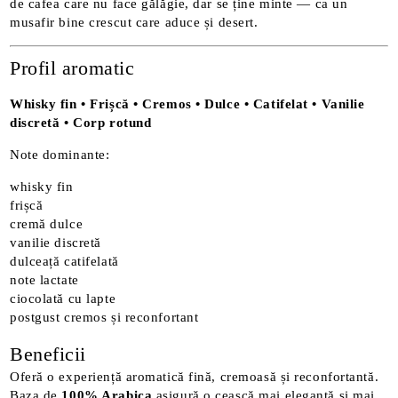
de cafea care nu face gălăgie, dar se ține minte — ca un
musafir bine crescut care aduce și desert.
Profil aromatic
Whisky fin • Frișcă • Cremos • Dulce • Catifelat • Vanilie
discretă • Corp rotund
Note dominante:
whisky fin
frișcă
cremă dulce
vanilie discretă
dulceață catifelată
note lactate
ciocolată cu lapte
postgust cremos și reconfortant
Beneficii
Oferă o experiență aromatică fină, cremoasă și reconfortantă.
Baza de
100% Arabica
asigură o ceașcă mai elegantă și mai