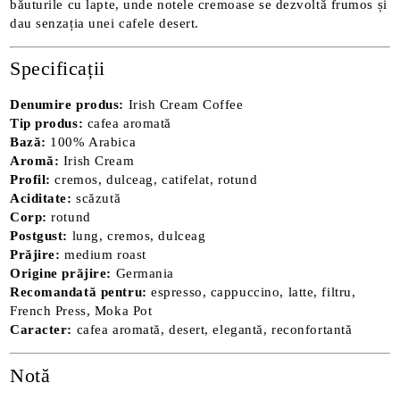
băuturile cu lapte, unde notele cremoase se dezvoltă frumos și
dau senzația unei cafele desert.
Specificații
Denumire produs:
Irish Cream Coffee
Tip produs:
cafea aromată
Bază:
100% Arabica
Aromă:
Irish Cream
Profil:
cremos, dulceag, catifelat, rotund
Aciditate:
scăzută
Corp:
rotund
Postgust:
lung, cremos, dulceag
Prăjire:
medium roast
Origine prăjire:
Germania
Recomandată pentru:
espresso, cappuccino, latte, filtru,
French Press, Moka Pot
Caracter:
cafea aromată, desert, elegantă, reconfortantă
Notă