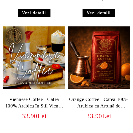
Vezi detalii
Vezi detalii
Viennese Coffee - Cafea
Orange Coffee - Cafea 100%
100% Arabica în Stil Vienez
Arabica cu Aromă de
| Eleganță și Rafinament -
Portocală | Prospețime și
33.90Lei
33.90Lei
boabe sau macinata
Energie