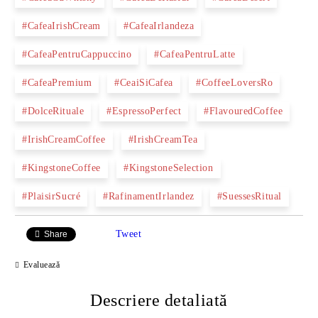
#CafeaIrishCream
#CafeaIrlandeza
#CafeaPentruCappuccino
#CafeaPentruLatte
#CafeaPremium
#CeaiSiCafea
#CoffeeLoversRo
#DolceRituale
#EspressoPerfect
#FlavouredCoffee
#IrishCreamCoffee
#IrishCreamTea
#KingstoneCoffee
#KingstoneSelection
#PlaisirSucré
#RafinamentIrlandez
#SuessesRitual
Tweet
Share
Evaluează
Descriere detaliată