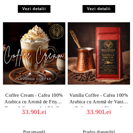
Vezi detalii
Vezi detalii
Coffee Cream - Cafea 100%
Vanilla Coffee - Cafea 100%
Arabica cu Aromă de Frișcă |
Arabica cu Aromă de Vanilie
Textură Cremoasă și Răsfăț -
| Rafinament și Eleganță -
33.90Lei
33.90Lei
boabe sau macinata
boabe sau macinata
Precomandă
Produs disponibil