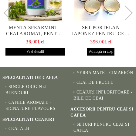
MENTA SPEARMINT –
SET PORTELAN
CEAI AROMAT, PENTRU
JAPONEZ PENTRU CEAI
CALM ȘI BENEFIC
HANAKO, CEAINIC SI 4
36.90Lei
396.00Lei
PENTRU SĂNĂTATE
CUPE PICTATE MANUAL
Vezi detalii
YERBA MATE - CIMARRÓN
SPECIALITATI DE CAFEA
CEAI DE FRUCTE
SINGLE ORIGIN si
CEAIURI INFLORITOARE -
BLENDURI
BILE DE CEAI
CAFELE AROMATE -
SIGNATURE FLAVOURS
ACCESORII PENTRU CEAI SI
CAFEA
SPECIALITATI CEAIURI
SETURI PENTRU CEAI SI
CEAI ALB
CAFEA