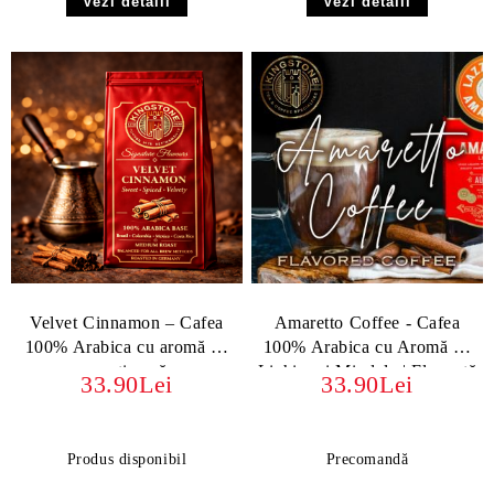
Vezi detalii
Vezi detalii
Velvet Cinnamon – Cafea
Amaretto Coffee - Cafea
100% Arabica cu aromă de
100% Arabica cu Aromă de
scorțișoară
Lichior și Migdale | Eleganță
33.90Lei
33.90Lei
Italiană
Produs disponibil
Precomandă