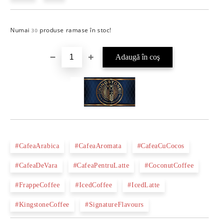
Numai
produse ramase în stoc!
Îmi doresc
30
#CafeaArabica
#CafeaAromata
#CafeaCuCocos
#CafeaDeVara
#CafeaPentruLatte
#CoconutCoffee
#FrappeCoffee
#IcedCoffee
#IcedLatte
#KingstoneCoffee
#SignatureFlavours