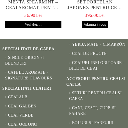
MENTA SPEARMINT –
SET PORTELAN
CEAI AROMAT, PENTRU
JAPONEZ PENTRU CEAI
CALM ȘI BENEFIC
HANAKO, CEAINIC SI 4
36.90Lei
396.00Lei
PENTRU SĂNĂTATE
CUPE PICTATE MANUAL
Vezi detalii
YERBA MATE - CIMARRÓN
SPECIALITATI DE CAFEA
CEAI DE FRUCTE
SINGLE ORIGIN si
CEAIURI INFLORITOARE -
BLENDURI
BILE DE CEAI
CAFELE AROMATE -
SIGNATURE FLAVOURS
ACCESORII PENTRU CEAI SI
CAFEA
SPECIALITATI CEAIURI
SETURI PENTRU CEAI SI
CEAI ALB
CAFEA
CEAI GALBEN
CANI, CESTI, CUPE SI
PAHARE
CEAI VERDE
BOLURI SI FARFURII
CEAI OOLONG