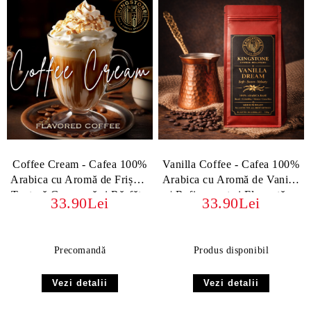
Coffee Cream - Cafea 100%
Vanilla Coffee - Cafea 100%
Arabica cu Aromă de Frișcă |
Arabica cu Aromă de Vanilie
Textură Cremoasă și Răsfăț -
| Rafinament și Eleganță -
33.90Lei
33.90Lei
boabe sau macinata
boabe sau macinata
Precomandă
Produs disponibil
Vezi detalii
Vezi detalii