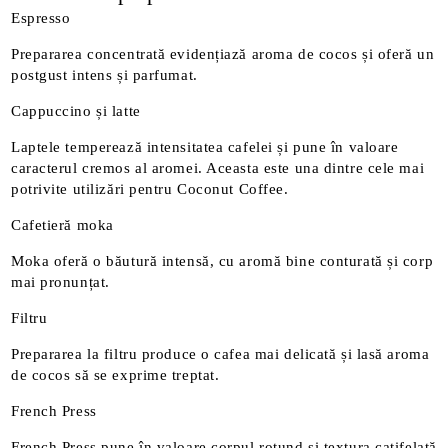
Espresso
Prepararea concentrată evidențiază aroma de cocos și oferă un
postgust intens și parfumat.
Cappuccino și latte
Laptele temperează intensitatea cafelei și pune în valoare
caracterul cremos al aromei. Aceasta este una dintre cele mai
potrivite utilizări pentru Coconut Coffee.
Cafetieră moka
Moka oferă o băutură intensă, cu aromă bine conturată și corp
mai pronunțat.
Filtru
Prepararea la filtru produce o cafea mai delicată și lasă aroma
de cocos să se exprime treptat.
French Press
French Press pune în valoare corpul rotund și textura catifelată