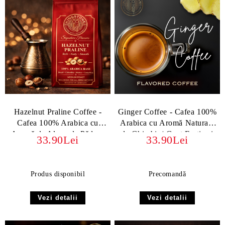
Hazelnut Praline Coffee -
Ginger Coffee - Cafea 100%
Cafea 100% Arabica cu
Arabica cu Aromă Naturală
Aromă de Alune de Pădure
de Ghimbir | Gust Festiv și
33.90Lei
33.90Lei
Răsfăț - boabe sau macinata
Produs disponibil
Precomandă
Vezi detalii
Vezi detalii