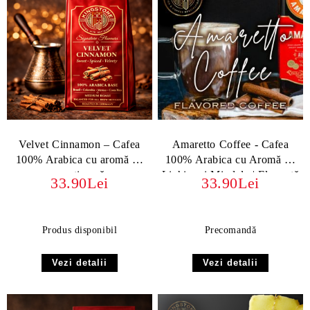
Velvet Cinnamon – Cafea
Amaretto Coffee - Cafea
100% Arabica cu aromă de
100% Arabica cu Aromă de
scorțișoară
Lichior și Migdale | Eleganță
33.90Lei
33.90Lei
Italiană
Produs disponibil
Precomandă
Vezi detalii
Vezi detalii