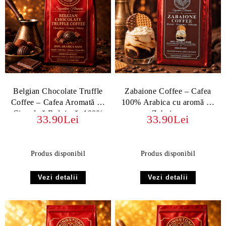
Belgian Chocolate Truffle
Zabaione Coffee – Cafea
Coffee – Cafea Aromată cu
100% Arabica cu aromă de
Ciocolată Belgiană, 100%
Zabaione
33.90Lei
33.90Lei
Arabica
Produs disponibil
Produs disponibil
Vezi detalii
Vezi detalii