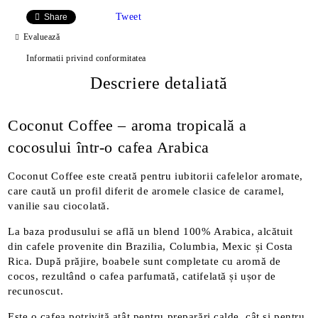
Tweet
Share
Evaluează
Informatii privind conformitatea
Descriere detaliată
Coconut Coffee – aroma tropicală a
cocosului într-o cafea Arabica
Coconut Coffee este creată pentru iubitorii cafelelor aromate,
care caută un profil diferit de aromele clasice de caramel,
vanilie sau ciocolată.
La baza produsului se află un blend 100% Arabica, alcătuit
din cafele provenite din Brazilia, Columbia, Mexic și Costa
Rica. După prăjire, boabele sunt completate cu aromă de
cocos, rezultând o cafea parfumată, catifelată și ușor de
recunoscut.
Este o cafea potrivită atât pentru preparări calde, cât și pentru