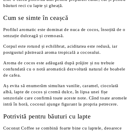
băuturi reci cu lapte și gheață.
Cum se simte în ceașcă
Profilul aromatic este dominat de nuca de cocos, însoțită de o
senzație dulceagă și cremoasă.
Corpul este rotund și echilibrat, aciditatea este redusă, iar
postgustul păstrează aroma tropicală a cocosului.
Aroma de cocos este adăugată după prăjire și nu trebuie
confundată cu o notă aromatică dezvoltată natural de boabele
de cafea.
Aș evita să enumerăm simultan vanilie, caramel, ciocolată
albă, lapte de cocos și cremă dulce, în lipsa unei fișe
senzoriale care confirmă toate aceste note. Când toate aromele
intră în horă, cocosul ajunge figurant la propria petrecere.
Potrivită pentru băuturi cu lapte
Coconut Coffee se combină foarte bine cu laptele, deoarece