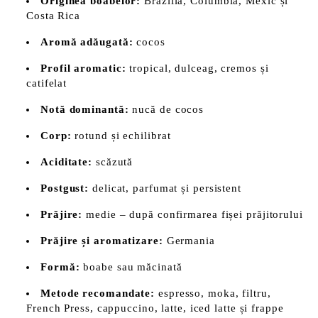
Originea boabelor:
Brazilia, Columbia, Mexic și
Costa Rica
Aromă adăugată:
cocos
Profil aromatic:
tropical, dulceag, cremos și
catifelat
Notă dominantă:
nucă de cocos
Corp:
rotund și echilibrat
Aciditate:
scăzută
Postgust:
delicat, parfumat și persistent
Prăjire:
medie – după confirmarea fișei prăjitorului
Prăjire și aromatizare:
Germania
Formă:
boabe sau măcinată
Metode recomandate:
espresso, moka, filtru,
French Press, cappuccino, latte, iced latte și frappe