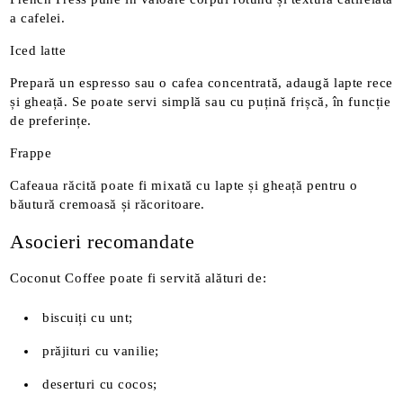
a cafelei.
Iced latte
Prepară un espresso sau o cafea concentrată, adaugă lapte rece
și gheață. Se poate servi simplă sau cu puțină frișcă, în funcție
de preferințe.
Frappe
Cafeaua răcită poate fi mixată cu lapte și gheață pentru o
băutură cremoasă și răcoritoare.
Asocieri recomandate
Coconut Coffee poate fi servită alături de:
biscuiți cu unt;
prăjituri cu vanilie;
deserturi cu cocos;