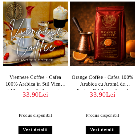
Viennese Coffee - Cafea
Orange Coffee - Cafea 100%
100% Arabica în Stil Vienez
Arabica cu Aromă de
| Eleganță și Rafinament -
Portocală | Prospețime și
33.90Lei
33.90Lei
boabe sau macinata
Energie
Produs disponibil
Produs disponibil
Vezi detalii
Vezi detalii