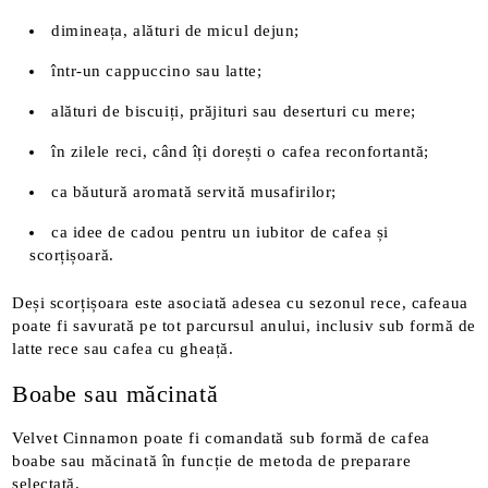
dimineața, alături de micul dejun;
într-un cappuccino sau latte;
alături de biscuiți, prăjituri sau deserturi cu mere;
în zilele reci, când îți dorești o cafea reconfortantă;
ca băutură aromată servită musafirilor;
ca idee de cadou pentru un iubitor de cafea și
scorțișoară.
Deși scorțișoara este asociată adesea cu sezonul rece, cafeaua
poate fi savurată pe tot parcursul anului, inclusiv sub formă de
latte rece sau cafea cu gheață.
Boabe sau măcinată
Velvet Cinnamon poate fi comandată sub formă de cafea
boabe sau măcinată în funcție de metoda de preparare
selectată.