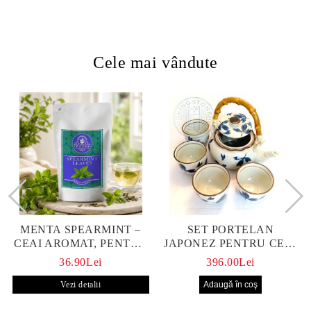
Cele mai vândute
MENTA SPEARMINT –
SET PORTELAN
CEAI AROMAT, PENTRU
JAPONEZ PENTRU CEAI
CALM ȘI BENEFIC
HANAKO, CEAINIC SI 4
36.90Lei
396.00Lei
PENTRU SĂNĂTATE
CUPE PICTATE MANUAL
Vezi detalii