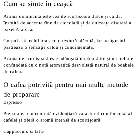
Cum se simte în ceașcă
Aroma dominantă este cea de scorțișoară dulce și caldă,
însoțită de accente fine de ciocolată și de dulceața discretă a
bazei Arabica.
Corpul este echilibrat, cu o textură plăcută, iar postgustul
păstrează o senzație caldă și condimentată.
Aroma de scorțișoară este adăugată după prăjire și nu trebuie
confundată cu o notă aromatică dezvoltată natural de boabele
de cafea.
O cafea potrivită pentru mai multe metode
de preparare
Espresso
Prepararea concentrată evidențiază caracterul condimentat al
cafelei și oferă o aromă intensă de scorțișoară.
Cappuccino și latte