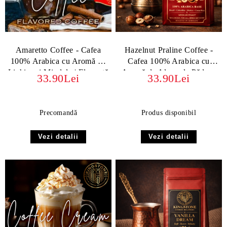
Amaretto Coffee - Cafea
Hazelnut Praline Coffee -
100% Arabica cu Aromă de
Cafea 100% Arabica cu
Lichior și Migdale | Eleganță
Aromă de Alune de Pădure
33.90Lei
33.90Lei
Italiană
Precomandă
Produs disponibil
Vezi detalii
Vezi detalii