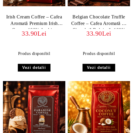
Irish Cream Coffee – Cafea
Belgian Chocolate Truffle
Aromată Premium Irish
Coffee – Cafea Aromată cu
Cream, 100% Arabica
Ciocolată Belgiană, 100%
33.90Lei
33.90Lei
Arabica
Produs disponibil
Produs disponibil
Vezi detalii
Vezi detalii