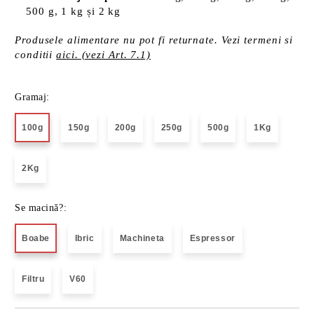
500 g, 1 kg și 2 kg
Produsele alimentare nu pot fi returnate. Vezi termeni si
conditii
aici. (vezi Art. 7.1)
Gramaj:
100g
150g
200g
250g
500g
1Kg
2Kg
Se macină?:
Boabe
Ibric
Machineta
Espressor
Filtru
V60