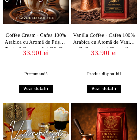
Coffee Cream - Cafea 100%
Vanilla Coffee - Cafea 100%
Arabica cu Aromă de Frișcă |
Arabica cu Aromă de Vanilie
Textură Cremoasă și Răsfăț -
| Rafinament și Eleganță -
33.90Lei
33.90Lei
boabe sau macinata
boabe sau macinata
Precomandă
Produs disponibil
Vezi detalii
Vezi detalii