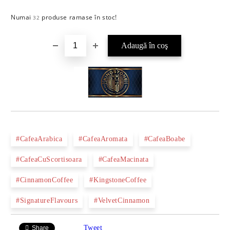
Numai
produse ramase în stoc!
Îmi doresc
32
#CafeaArabica
#CafeaAromata
#CafeaBoabe
#CafeaCuScortisoara
#CafeaMacinata
#CinnamonCoffee
#KingstoneCoffee
#SignatureFlavours
#VelvetCinnamon
Tweet
Share