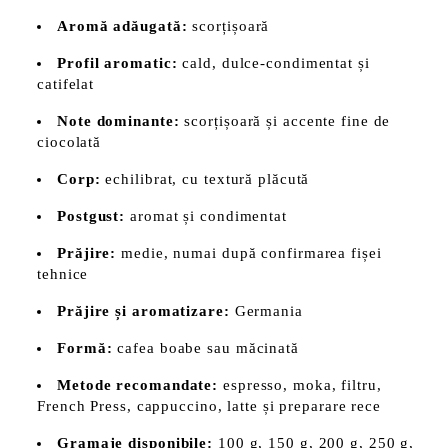
Aromă adăugată:
scorțișoară
Profil aromatic:
cald, dulce-condimentat și
catifelat
Note dominante:
scorțișoară și accente fine de
ciocolată
Corp:
echilibrat, cu textură plăcută
Postgust:
aromat și condimentat
Prăjire:
medie, numai după confirmarea fișei
tehnice
Prăjire și aromatizare:
Germania
Formă:
cafea boabe sau măcinată
Metode recomandate:
espresso, moka, filtru,
French Press, cappuccino, latte și preparare rece
Gramaje disponibile:
100 g, 150 g, 200 g, 250 g,