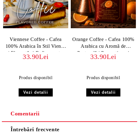
Viennese Coffee - Cafea
Orange Coffee - Cafea 100%
100% Arabica în Stil Vienez
Arabica cu Aromă de
| Eleganță și Rafinament -
Portocală | Prospețime și
33.90Lei
33.90Lei
boabe sau macinata
Energie
Produs disponibil
Produs disponibil
Vezi detalii
Vezi detalii
Comentarii
Întrebări frecvente