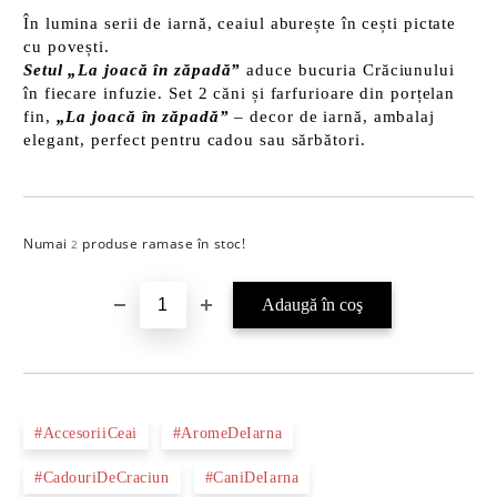
În lumina serii de iarnă, ceaiul aburește în cești pictate
cu povești.
Setul „La joacă în zăpadă”
aduce bucuria Crăciunului
în fiecare infuzie. Set 2 căni și farfurioare din porțelan
fin,
„La joacă în zăpadă”
– decor de iarnă, ambalaj
elegant, perfect pentru cadou sau sărbători.
Numai
produse ramase în stoc!
Îmi doresc
2
#AccesoriiCeai
#AromeDeIarna
#CadouriDeCraciun
#CaniDeIarna