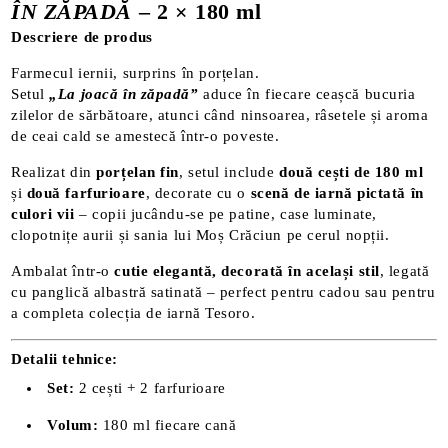
ÎN ZĂPADĂ
– 2 × 180 ml
Descriere de produs
Farmecul iernii, surprins în porțelan.
Setul
„La joacă în zăpadă”
aduce în fiecare ceașcă bucuria
zilelor de sărbătoare, atunci când ninsoarea, râsetele și aroma
de ceai cald se amestecă într-o poveste.
Realizat din
porțelan fin
, setul include
două cești de 180 ml
și
două farfurioare
, decorate cu o
scenă de iarnă pictată în
culori vii
– copii jucându-se pe patine, case luminate,
clopotnițe aurii și sania lui Moș Crăciun pe cerul nopții.
Ambalat într-o
cutie elegantă, decorată în același stil
, legată
cu panglică albastră satinată – perfect pentru cadou sau pentru
a completa colecția de iarnă Tesoro.
Detalii tehnice:
Set:
2 cești + 2 farfurioare
Volum:
180 ml fiecare cană