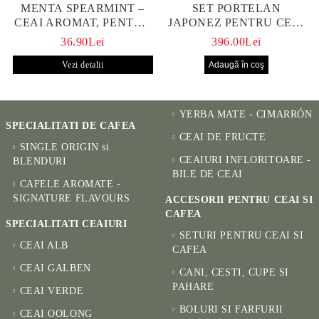
MENTA SPEARMINT –
SET PORTELAN
CEAI AROMAT, PENTRU
JAPONEZ PENTRU CEAI
CALM ȘI BENEFIC
HANAKO, CEAINIC SI 4
36.90Lei
396.00Lei
PENTRU SĂNĂTATE
CUPE PICTATE MANUAL
Vezi detalii
YERBA MATE - CIMARRÓN
SPECIALITATI DE CAFEA
CEAI DE FRUCTE
SINGLE ORIGIN si
CEAIURI INFLORITOARE -
BLENDURI
BILE DE CEAI
CAFELE AROMATE -
SIGNATURE FLAVOURS
ACCESORII PENTRU CEAI SI
CAFEA
SPECIALITATI CEAIURI
SETURI PENTRU CEAI SI
CEAI ALB
CAFEA
CEAI GALBEN
CANI, CESTI, CUPE SI
PAHARE
CEAI VERDE
BOLURI SI FARFURII
CEAI OOLONG