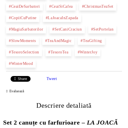
#CeaiDeSarbatori
#CeaiSiCafea
#ChristmasTeaSet
#CopiiCuPatine
#LaJoacaInZapada
#MagiaSarbatorilor
#SetCaniCraciun
#SetPortelan
#SlowMoments
#TeaAndMagic
#TeaGifting
#TesoroSelection
#TesoroTea
#WinterJoy
#WinterMood
Tweet
Share
Evaluează
Descriere detaliată
Set 2 canuțe cu farfurioare –
LA JOACĂ