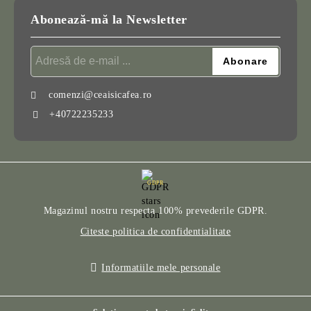
Abonează-mă la Newsletter
comenzi@ceaisicafea.ro
+40722235233
GDPR
Magazinul nostru respecta 100% prevederile GDPR.
Citeste politica de confidentialitate
Informatiile mele personale