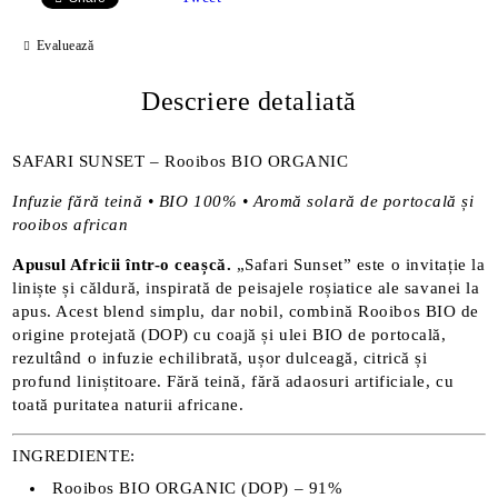
Evaluează
Descriere detaliată
SAFARI SUNSET – Rooibos BIO ORGANIC
Infuzie fără teină • BIO 100% • Aromă solară de portocală și
rooibos african
Apusul Africii într-o ceașcă.
„Safari Sunset” este o invitație la
liniște și căldură, inspirată de peisajele roșiatice ale savanei la
apus. Acest blend simplu, dar nobil, combină Rooibos BIO de
origine protejată (DOP) cu coajă și ulei BIO de portocală,
rezultând o infuzie echilibrată, ușor dulceagă, citrică și
profund liniștitoare. Fără teină, fără adaosuri artificiale, cu
toată puritatea naturii africane.
INGREDIENTE:
Rooibos BIO ORGANIC (DOP) – 91%