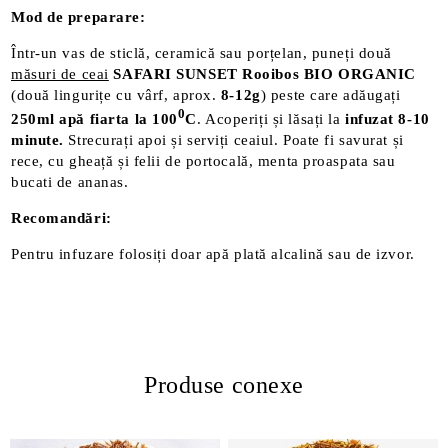
Mod de preparare:
Într-un vas de sticlă, ceramică sau porțelan, puneți două
măsuri de ceai
SAFARI SUNSET Rooibos BIO ORGANIC
(două lingurițe cu vârf, aprox.
8-12g
) peste care adăugați
0
250ml apă fiarta la 100
C
. Acoperiți și lăsați la
infuzat 8-10
minute.
Strecurați apoi și serviți ceaiul. Poate fi savurat și
rece, cu gheață și felii de portocală, menta proaspata sau
bucati de ananas.
Recomandări:
Pentru infuzare folosiți doar apă plată alcalină sau de izvor.
Produse conexe