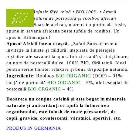
Infuzie fără teină • BIO 100% • Aromă
solară de portocală și rooibos african
Soarele african, mare cat o portocala rosie,
apune in savana africana peste tufele de rooibos. Un
apus in Kilimanjaro!
Apusul Africii într-o ceașcă.
„Safari Sunset” este o
invitație la liniște și căldură, inspirată de peisajele
roșiatice ale savanei la apus. Infuzie caldă și liniștitoare,
cu note de portocală dulce. 100% BIO, fără teină. Ideal
pentru serile tihnite, relaxare și bună dispoziție naturală.
Ingrediente
: Rooibos
BIO ORGANIC
(DOP) – 91%,
c
oajă de portocală
BIO ORGANIC
– 5%, ulei esențial de
portocală
BIO ORGANIC
– 4%
Deoarece nu conține cofeină și este bogat în minerale
naturale și antioxidanți ce ajută la întinerirea
organismului, este folosit de toate persoanele, de
copii, gravide, covalescenți, vârstnici, sportivi, etc.
PRODUS
IN GERMANIA