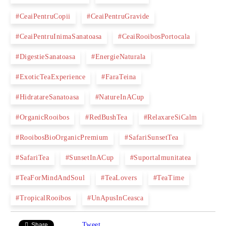
#CeaiPentruCopii
#CeaiPentruGravide
#CeaiPentruInimaSanatoasa
#CeaiRooibosPortocala
#DigestieSanatoasa
#EnergieNaturala
#ExoticTeaExperience
#FaraTeina
#HidratareSanatoasa
#NatureInACup
#OrganicRooibos
#RedBushTea
#RelaxareSiCalm
#RooibosBioOrganicPremium
#SafariSunsetTea
#SafariTea
#SunsetInACup
#SuportaImunitatea
#TeaForMindAndSoul
#TeaLovers
#TeaTime
#TropicalRooibos
#UnApusInCeasca
Tweet
Share