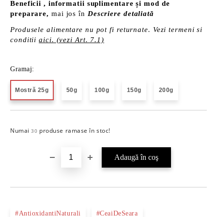
Beneficii , informatii suplimentare și mod de
preparare,
mai jos în
Descriere detaliată
Produsele alimentare nu pot fi returnate. Vezi termeni si
conditii
aici. (vezi Art. 7.1)
Gramaj:
Mostră 25g
50g
100g
150g
200g
Numai
produse ramase în stoc!
Îmi doresc
30
#AntioxidantiNaturali
#CeaiDeSeara