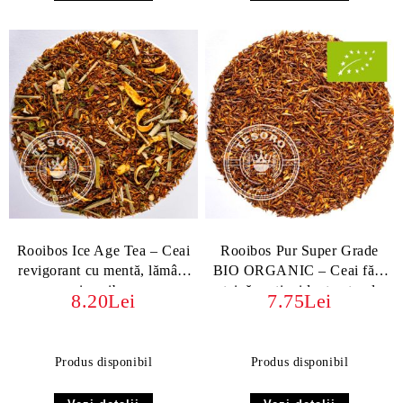
Rooibos Ice Age Tea – Ceai
Rooibos Pur Super Grade
revigorant cu mentă, lămâie
BIO ORGANIC – Ceai fără
și rooibos
teină, antioxidant natural
8.20Lei
7.75Lei
Produs disponibil
Produs disponibil