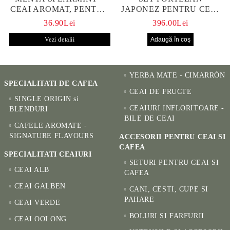
CEAI AROMAT, PENTRU
JAPONEZ PENTRU CEAI
CALM ȘI BENEFIC
HANAKO, CEAINIC SI 4
36.90Lei
396.00Lei
PENTRU SĂNĂTATE
CUPE PICTATE MANUAL
Vezi detalii
YERBA MATE - CIMARRÓN
SPECIALITATI DE CAFEA
CEAI DE FRUCTE
SINGLE ORIGIN si
CEAIURI INFLORITOARE -
BLENDURI
BILE DE CEAI
CAFELE AROMATE -
SIGNATURE FLAVOURS
ACCESORII PENTRU CEAI SI
CAFEA
SPECIALITATI CEAIURI
SETURI PENTRU CEAI SI
CEAI ALB
CAFEA
CEAI GALBEN
CANI, CESTI, CUPE SI
PAHARE
CEAI VERDE
BOLURI SI FARFURII
CEAI OOLONG