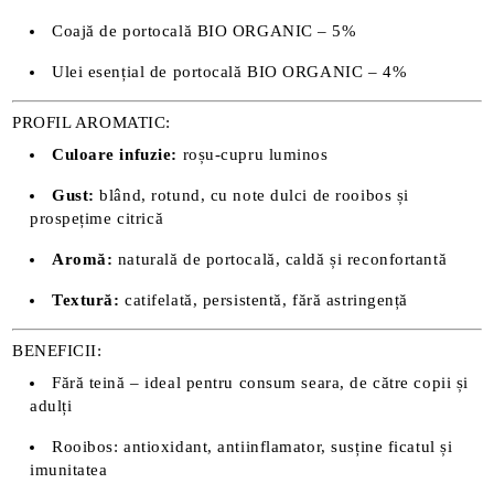
Coajă de portocală BIO ORGANIC – 5%
Ulei esențial de portocală BIO ORGANIC – 4%
PROFIL AROMATIC:
Culoare infuzie:
roșu-cupru luminos
Gust:
blând, rotund, cu note dulci de rooibos și
prospețime citrică
Aromă:
naturală de portocală, caldă și reconfortantă
Textură:
catifelată, persistentă, fără astringență
BENEFICII:
Fără teină – ideal pentru consum seara, de către copii și
adulți
Rooibos: antioxidant, antiinflamator, susține ficatul și
imunitatea