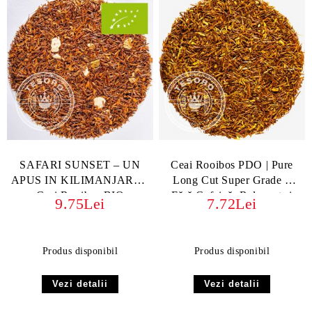
SAFARI SUNSET – UN
Ceai Rooibos PDO | Pure
APUS IN KILIMANJARO -
Long Cut Super Grade –
Ceai Rooibos BIO
Fără Cofeină, Relaxant și
9.75Lei
7.72Lei
ORGANIC cu portocală,
Antioxidant
fără teină
Produs disponibil
Produs disponibil
Vezi detalii
Vezi detalii