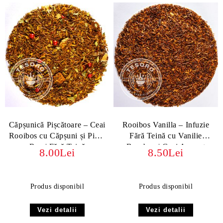
Căpșunică Pișcătoare – Ceai
Rooibos Vanilla – Infuzie
Rooibos cu Căpșuni și Piper
Fără Teină cu Vanilie
Roz | Fără Teină
Bourbon | Ceai Aromat
8.00Lei
8.50Lei
Produs disponibil
Produs disponibil
Vezi detalii
Vezi detalii