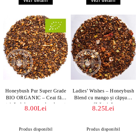
Vezi detalii
Vezi detalii
Honeybush Pur Super Grade
Ladies’ Wishes – Honeybush
BIO ORGANIC – Ceai fără
Blend cu mango și căpșuni,
teină, dulce natural, calmant
fără teină
8.00Lei
8.25Lei
Produs disponibil
Produs disponibil